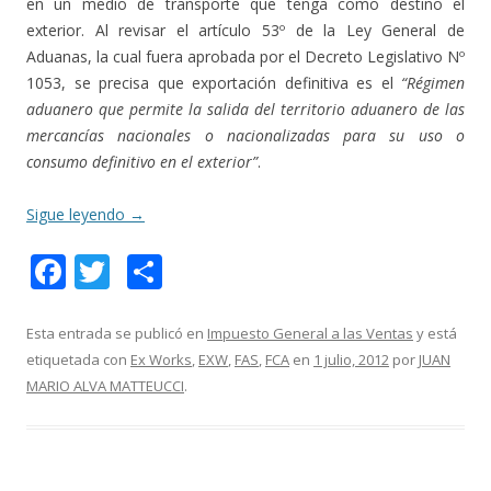
en un medio de transporte que tenga como destino el
exterior. Al revisar el artículo 53º de la Ley General de
Aduanas, la cual fuera aprobada por el Decreto Legislativo Nº
1053, se precisa que exportación definitiva es el
“Régimen
aduanero que permite la salida del territorio aduanero de las
mercancías nacionales o nacionalizadas para su uso o
consumo definitivo en el exterior”
.
Sigue leyendo
→
F
T
C
ac
w
o
e
itt
m
Esta entrada se publicó en
Impuesto General a las Ventas
y está
etiquetada con
Ex Works
,
EXW
,
FAS
,
FCA
en
1 julio, 2012
por
JUAN
b
er
p
MARIO ALVA MATTEUCCI
.
o
ar
o
ti
k
r