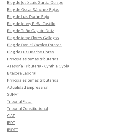
Blog de José Luis García Quispe
Blog de Oscar Sánchez Rojas
Blog de Luis Durán Rojo
Blog de Jenny Peña Castillo
Blog de Toño Gaytán Ortiz
Blog de Jorge Flores Gallegos
Blog de Daniel Yacolca Estares
Blog de Luz Hirache Flores
Principales temas tributarios
Asesoría Tributaria - Cynthia Oyola
Bitácora Laboral
Principales temas tributarios
Actualidad Empresarial
SUNAT
Tribunal Fiscal
Tribunal Constitucional
CIAT
IPDT
IPIDET