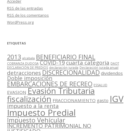
Acceder
RSS
de las entradas
RSS
de los comentarios
WordPress.org
ETIQUETAS
2013
BENEFICIARIO FINAL
alcabala
COVID-19
cuarta categoria
COBRANZA DUDOSA
DAOT
DECLARACIÓN DE PREDIOS
declaración jurada
Declaración jurada anual
DISCRECIONALIDAD
detracciones
dividendos
Doble imposición
EMBARCACIONES DE RECREO
ESSALUD
Evasión Tributaria
EVASION
IGV
fiscalización
FRACCIONAMIENTO
gasto
impuesto a la renta
Impuesto Predial
Impuesto Vehícular
INCREMENTO PATRIMONIAL NO