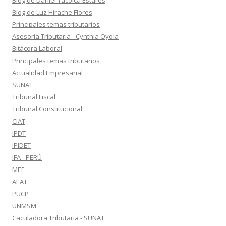
Blog de Daniel Yacolca Estares
Blog de Luz Hirache Flores
Principales temas tributarios
Asesoría Tributaria - Cynthia Oyola
Bitácora Laboral
Principales temas tributarios
Actualidad Empresarial
SUNAT
Tribunal Fiscal
Tribunal Constitucional
CIAT
IPDT
IPIDET
IFA - PERÚ
MEF
AEAT
PUCP
UNMSM
Caculadora Tributaria - SUNAT