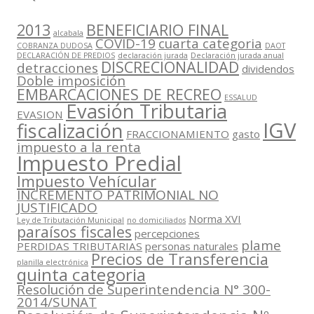
2013
BENEFICIARIO FINAL
alcabala
COVID-19
cuarta categoria
COBRANZA DUDOSA
DAOT
DECLARACIÓN DE PREDIOS
declaración jurada
Declaración jurada anual
DISCRECIONALIDAD
detracciones
dividendos
Doble imposición
EMBARCACIONES DE RECREO
ESSALUD
Evasión Tributaria
EVASION
IGV
fiscalización
FRACCIONAMIENTO
gasto
impuesto a la renta
Impuesto Predial
Impuesto Vehícular
INCREMENTO PATRIMONIAL NO
JUSTIFICADO
Norma XVI
Ley de Tributación Municipal
no domiciliados
paraísos fiscales
percepciones
plame
PERDIDAS TRIBUTARIAS
personas naturales
Precios de Transferencia
planilla electrónica
quinta categoria
Resolución de Superintendencia N° 300-
2014/SUNAT