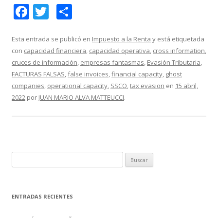
F
T
C
ac
w
o
e
itt
m
Esta entrada se publicó en
Impuesto a la Renta
y está etiquetada
con
capacidad financiera
,
capacidad operativa
,
cross information
,
b
er
p
cruces de información
,
empresas fantasmas
,
Evasión Tributaria
,
o
ar
FACTURAS FALSAS
,
false invoices
,
financial capacity
,
ghost
o
ti
companies
,
operational capacity
,
SSCO
,
tax evasion
en
15 abril,
2022
por
JUAN MARIO ALVA MATTEUCCI
.
k
r
B
u
s
c
ENTRADAS RECIENTES
a
r