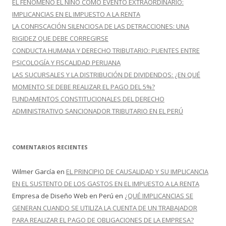
EL FENÓMENO EL NIÑO COMO EVENTO EXTRAORDINARIO:
:
IMPLICANCIAS EN EL IMPUESTO A LA RENTA
LA CONFISCACIÓN SILENCIOSA DE LAS DETRACCIONES: UNA
RIGIDEZ QUE DEBE CORREGIRSE
CONDUCTA HUMANA Y DERECHO TRIBUTARIO: PUENTES ENTRE
PSICOLOGÍA Y FISCALIDAD PERUANA
LAS SUCURSALES Y LA DISTRIBUCIÓN DE DIVIDENDOS: ¿EN QUÉ
MOMENTO SE DEBE REALIZAR EL PAGO DEL 5%?
FUNDAMENTOS CONSTITUCIONALES DEL DERECHO
ADMINISTRATIVO SANCIONADOR TRIBUTARIO EN EL PERÚ
COMENTARIOS RECIENTES
Wilmer García
en
EL PRINCIPIO DE CAUSALIDAD Y SU IMPLICANCIA
EN EL SUSTENTO DE LOS GASTOS EN EL IMPUESTO A LA RENTA
Empresa de Diseño Web en Perú
en
¿QUÉ IMPLICANCIAS SE
GENERAN CUANDO SE UTILIZA LA CUENTA DE UN TRABAJADOR
PARA REALIZAR EL PAGO DE OBLIGACIONES DE LA EMPRESA?