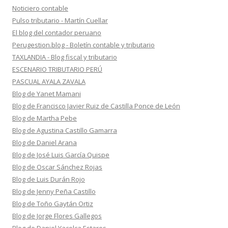
Noticiero contable
Pulso tributario - Martín Cuellar
El blog del contador peruano
Perugestion.blog - Boletín contable y tributario
TAXLANDIA - Blog fiscal y tributario
ESCENARIO TRIBUTARIO PERÚ
PASCUAL AYALA ZAVALA
Blog de Yanet Mamani
Blog de Francisco Javier Ruiz de Castilla Ponce de León
Blog de Martha Pebe
Blog de Agustina Castillo Gamarra
Blog de Daniel Arana
Blog de José Luis García Quispe
Blog de Oscar Sánchez Rojas
Blog de Luis Durán Rojo
Blog de Jenny Peña Castillo
Blog de Toño Gaytán Ortiz
Blog de Jorge Flores Gallegos