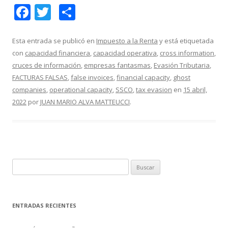
F
T
C
ac
w
o
e
itt
m
Esta entrada se publicó en
Impuesto a la Renta
y está etiquetada
con
capacidad financiera
,
capacidad operativa
,
cross information
,
b
er
p
cruces de información
,
empresas fantasmas
,
Evasión Tributaria
,
o
ar
FACTURAS FALSAS
,
false invoices
,
financial capacity
,
ghost
o
ti
companies
,
operational capacity
,
SSCO
,
tax evasion
en
15 abril,
2022
por
JUAN MARIO ALVA MATTEUCCI
.
k
r
B
u
s
c
ENTRADAS RECIENTES
a
r