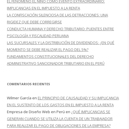
EL FENÓMENO EL NIÑO COMO EVENTO EXTRAORDINARIO:
:
IMPLICANCIAS EN EL IMPUESTO A LA RENTA
LA CONFISCACIÓN SILENCIOSA DE LAS DETRACCIONES: UNA
RIGIDEZ QUE DEBE CORREGIRSE
CONDUCTA HUMANA Y DERECHO TRIBUTARIO: PUENTES ENTRE
PSICOLOGÍA Y FISCALIDAD PERUANA
LAS SUCURSALES Y LA DISTRIBUCIÓN DE DIVIDENDOS: ¿EN QUÉ
MOMENTO SE DEBE REALIZAR EL PAGO DEL 5%?
FUNDAMENTOS CONSTITUCIONALES DEL DERECHO
ADMINISTRATIVO SANCIONADOR TRIBUTARIO EN EL PERÚ
COMENTARIOS RECIENTES
Wilmer García
en
EL PRINCIPIO DE CAUSALIDAD Y SU IMPLICANCIA
EN EL SUSTENTO DE LOS GASTOS EN EL IMPUESTO A LA RENTA
Empresa de Diseño Web en Perú
en
¿QUÉ IMPLICANCIAS SE
GENERAN CUANDO SE UTILIZA LA CUENTA DE UN TRABAJADOR
PARA REALIZAR EL PAGO DE OBLIGACIONES DE LA EMPRESA?