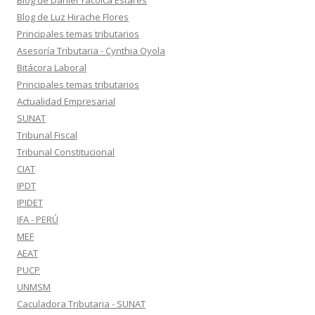
Blog de Daniel Yacolca Estares
Blog de Luz Hirache Flores
Principales temas tributarios
Asesoría Tributaria - Cynthia Oyola
Bitácora Laboral
Principales temas tributarios
Actualidad Empresarial
SUNAT
Tribunal Fiscal
Tribunal Constitucional
CIAT
IPDT
IPIDET
IFA - PERÚ
MEF
AEAT
PUCP
UNMSM
Caculadora Tributaria - SUNAT