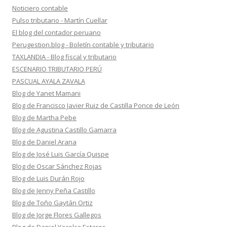
Noticiero contable
Pulso tributario - Martín Cuellar
El blog del contador peruano
Perugestion.blog - Boletín contable y tributario
TAXLANDIA - Blog fiscal y tributario
ESCENARIO TRIBUTARIO PERÚ
PASCUAL AYALA ZAVALA
Blog de Yanet Mamani
Blog de Francisco Javier Ruiz de Castilla Ponce de León
Blog de Martha Pebe
Blog de Agustina Castillo Gamarra
Blog de Daniel Arana
Blog de José Luis García Quispe
Blog de Oscar Sánchez Rojas
Blog de Luis Durán Rojo
Blog de Jenny Peña Castillo
Blog de Toño Gaytán Ortiz
Blog de Jorge Flores Gallegos