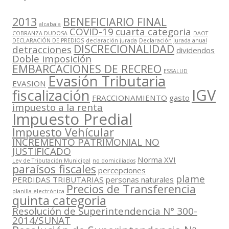
2013
BENEFICIARIO FINAL
alcabala
COVID-19
cuarta categoria
COBRANZA DUDOSA
DAOT
DECLARACIÓN DE PREDIOS
declaración jurada
Declaración jurada anual
DISCRECIONALIDAD
detracciones
dividendos
Doble imposición
EMBARCACIONES DE RECREO
ESSALUD
Evasión Tributaria
EVASION
IGV
fiscalización
FRACCIONAMIENTO
gasto
impuesto a la renta
Impuesto Predial
Impuesto Vehícular
INCREMENTO PATRIMONIAL NO
JUSTIFICADO
Norma XVI
Ley de Tributación Municipal
no domiciliados
paraísos fiscales
percepciones
plame
PERDIDAS TRIBUTARIAS
personas naturales
Precios de Transferencia
planilla electrónica
quinta categoria
Resolución de Superintendencia N° 300-
2014/SUNAT