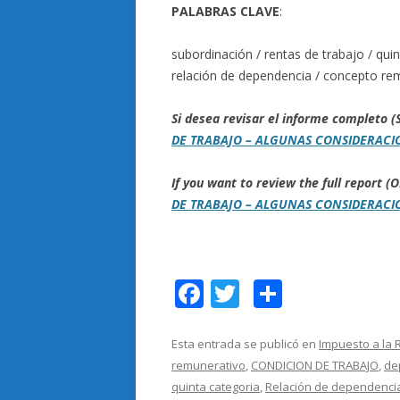
PALABRAS CLAVE
:
subordinación / rentas de trabajo / qui
relación de dependencia / concepto re
Si desea revisar el informe completo
DE TRABAJO – ALGUNAS CONSIDERACI
If you want to review the full report
DE TRABAJO – ALGUNAS CONSIDERACI
F
T
C
ac
w
o
e
itt
m
Esta entrada se publicó en
Impuesto a la 
remunerativo
,
CONDICION DE TRABAJO
,
de
b
er
p
quinta categoria
,
Relación de dependenci