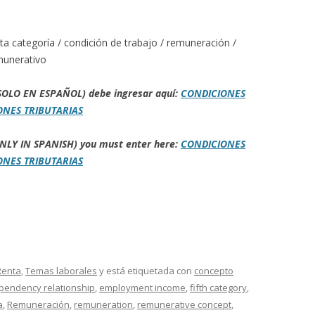
nta categoría / condición de trabajo / remuneración /
munerativo
 (SOLO EN ESPAÑOL) debe ingresar aquí:
CONDICIONES
ONES TRIBUTARIAS
 (ONLY IN SPANISH) you must enter here:
CONDICIONES
ONES TRIBUTARIAS
Renta
,
Temas laborales
y está etiquetada con
concepto
pendency relationship
,
employment income
,
fifth category
,
a
,
Remuneración
,
remuneration
,
remunerative concept
,