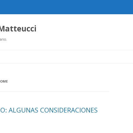
 Matteucci
ario.
Ir
al
contenido
COME
JO: ALGUNAS CONSIDERACIONES