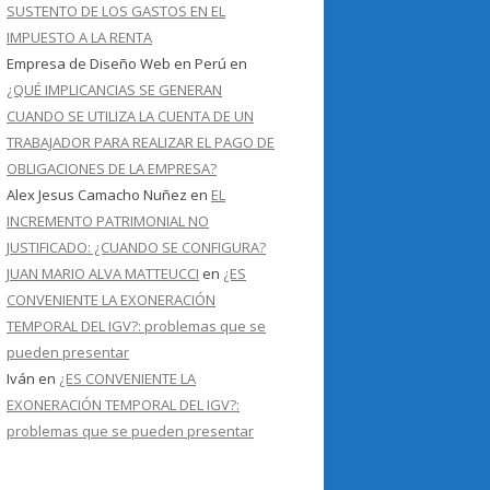
SUSTENTO DE LOS GASTOS EN EL
IMPUESTO A LA RENTA
Empresa de Diseño Web en Perú
en
¿QUÉ IMPLICANCIAS SE GENERAN
CUANDO SE UTILIZA LA CUENTA DE UN
TRABAJADOR PARA REALIZAR EL PAGO DE
OBLIGACIONES DE LA EMPRESA?
Alex Jesus Camacho Nuñez
en
EL
INCREMENTO PATRIMONIAL NO
JUSTIFICADO: ¿CUANDO SE CONFIGURA?
JUAN MARIO ALVA MATTEUCCI
en
¿ES
CONVENIENTE LA EXONERACIÓN
TEMPORAL DEL IGV?: problemas que se
pueden presentar
Iván
en
¿ES CONVENIENTE LA
EXONERACIÓN TEMPORAL DEL IGV?:
problemas que se pueden presentar