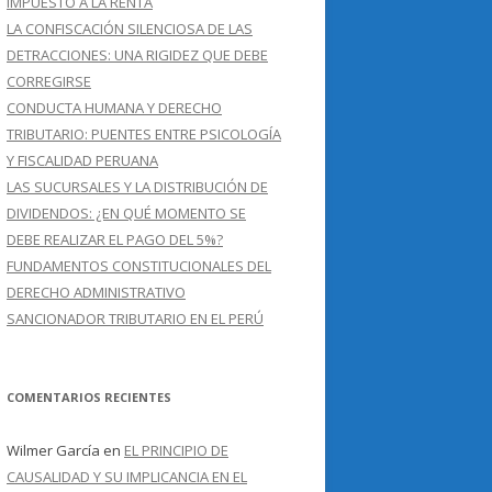
IMPUESTO A LA RENTA
LA CONFISCACIÓN SILENCIOSA DE LAS
DETRACCIONES: UNA RIGIDEZ QUE DEBE
CORREGIRSE
CONDUCTA HUMANA Y DERECHO
TRIBUTARIO: PUENTES ENTRE PSICOLOGÍA
Y FISCALIDAD PERUANA
LAS SUCURSALES Y LA DISTRIBUCIÓN DE
DIVIDENDOS: ¿EN QUÉ MOMENTO SE
DEBE REALIZAR EL PAGO DEL 5%?
FUNDAMENTOS CONSTITUCIONALES DEL
DERECHO ADMINISTRATIVO
SANCIONADOR TRIBUTARIO EN EL PERÚ
COMENTARIOS RECIENTES
Wilmer García
en
EL PRINCIPIO DE
CAUSALIDAD Y SU IMPLICANCIA EN EL