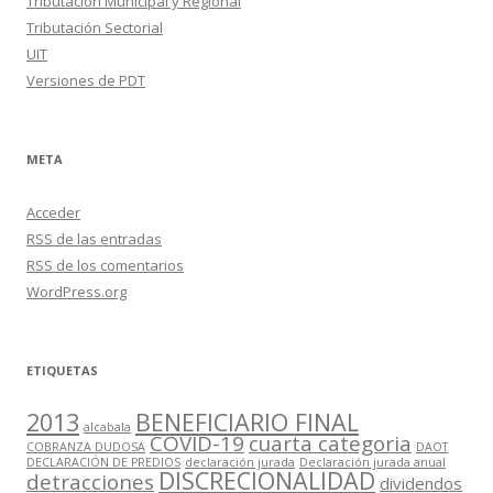
Tributación Municipal y Regional
Tributación Sectorial
UIT
Versiones de PDT
META
Acceder
RSS
de las entradas
RSS
de los comentarios
WordPress.org
ETIQUETAS
2013
BENEFICIARIO FINAL
alcabala
COVID-19
cuarta categoria
COBRANZA DUDOSA
DAOT
DECLARACIÓN DE PREDIOS
declaración jurada
Declaración jurada anual
DISCRECIONALIDAD
detracciones
dividendos