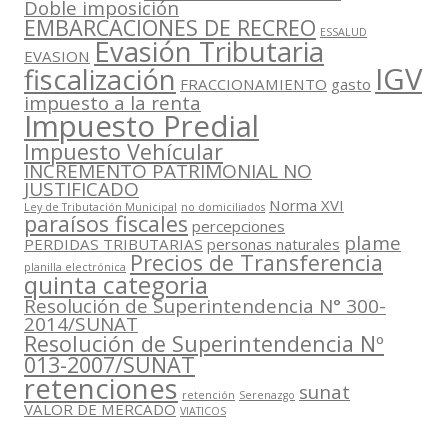
Doble imposición
EMBARCACIONES DE RECREO
ESSALUD
Evasión Tributaria
EVASION
IGV
fiscalización
FRACCIONAMIENTO
gasto
impuesto a la renta
Impuesto Predial
Impuesto Vehícular
INCREMENTO PATRIMONIAL NO
JUSTIFICADO
Norma XVI
Ley de Tributación Municipal
no domiciliados
paraísos fiscales
percepciones
plame
PERDIDAS TRIBUTARIAS
personas naturales
Precios de Transferencia
planilla electrónica
quinta categoria
Resolución de Superintendencia N° 300-
2014/SUNAT
Resolución de Superintendencia Nº
013-2007/SUNAT
retenciones
sunat
retención
Serenazgo
VALOR DE MERCADO
VIATICOS