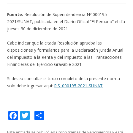
Fuente:
Resolución de Superintendencia Nº 000195-
2021/SUNAT, publicada en el Diario Oficial “El Peruano” el día
jueves 30 de diciembre de 2021.
Cabe indicar que la citada Resolución aprueba las
disposiciones y formularios para la Declaración Jurada Anual
del Impuesto a la Renta y del Impuesto a las Transacciones
Financieras del Ejercicio Gravable 2021.
Si desea consultar el texto completo de la presente norma
solo debe ingresar aquí:
R.S. 000195-2021-SUNAT
F
T
C
ac
w
o
Esta entrada se publicó en
Cronogramas de vencimientos
y está