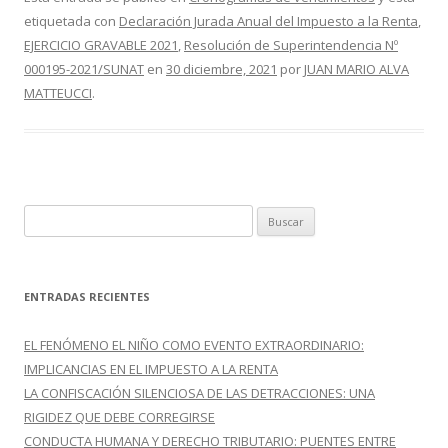
e
itt
m
etiquetada con
Declaración Jurada Anual del Impuesto a la Renta
,
b
er
p
EJERCICIO GRAVABLE 2021
,
Resolución de Superintendencia Nº
o
ar
000195-2021/SUNAT
en
30 diciembre, 2021
por
JUAN MARIO ALVA
o
ti
MATTEUCCI
.
k
r
B
u
s
c
ENTRADAS RECIENTES
a
r
EL FENÓMENO EL NIÑO COMO EVENTO EXTRAORDINARIO:
:
IMPLICANCIAS EN EL IMPUESTO A LA RENTA
LA CONFISCACIÓN SILENCIOSA DE LAS DETRACCIONES: UNA
RIGIDEZ QUE DEBE CORREGIRSE
CONDUCTA HUMANA Y DERECHO TRIBUTARIO: PUENTES ENTRE