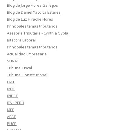
Blog de Jorge Flores Gallegos
Blog de Daniel Yacolca Estares
Blog de Luz Hirache Flores
Principales temas tributarios
Asesoría Tributaria - Cynthia Oyola
Bitácora Laboral
Principales temas tributarios
Actualidad Empresarial
SUNAT
Tribunal Fiscal
Tribunal Constitucional
CIAT
IPDT
IPIDET
IFA - PERÚ
MEF
AEAT
PUCP