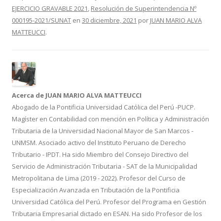
b
er
p
EJERCICIO GRAVABLE 2021
,
Resolución de Superintendencia Nº
o
ar
000195-2021/SUNAT
en
30 diciembre, 2021
por
JUAN MARIO ALVA
o
ti
MATTEUCCI
.
k
r
Acerca de JUAN MARIO ALVA MATTEUCCI
Abogado de la Pontificia Universidad Católica del Perú -PUCP.
Magíster en Contabilidad con mención en Política y Administración
Tributaria de la Universidad Nacional Mayor de San Marcos -
UNMSM. Asociado activo del Instituto Peruano de Derecho
Tributario - IPDT. Ha sido Miembro del Consejo Directivo del
Servicio de Administración Tributaria - SAT de la Municipalidad
Metropolitana de Lima (2019 - 2022). Profesor del Curso de
Especialización Avanzada en Tributación de la Pontificia
Universidad Católica del Perú. Profesor del Programa en Gestión
Tributaria Empresarial dictado en ESAN. Ha sido Profesor de los