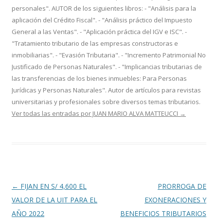
personales". AUTOR de los siguientes libros: - "Análisis para la
aplicación del Crédito Fiscal". - "Análisis práctico del Impuesto
General a las Ventas". - "Aplicación práctica del IGV e ISC". -
"Tratamiento tributario de las empresas constructoras e
inmobiliarias". - "Evasión Tributaria". - "Incremento Patrimonial No
Justificado de Personas Naturales". - "Implicancias tributarias de
las transferencias de los bienes inmuebles: Para Personas
Jurídicas y Personas Naturales". Autor de artículos para revistas
universitarias y profesionales sobre diversos temas tributarios.
Ver todas las entradas por JUAN MARIO ALVA MATTEUCCI
→
Navegación
←
FIJAN EN S/ 4,600 EL
PRORROGA DE
de
VALOR DE LA UIT PARA EL
EXONERACIONES Y
entradas
AÑO 2022
BENEFICIOS TRIBUTARIOS