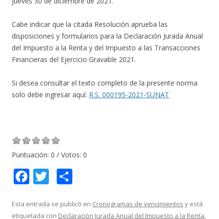
jueves 30 de diciembre de 2021.
Cabe indicar que la citada Resolución aprueba las
disposiciones y formularios para la Declaración Jurada Anual
del Impuesto a la Renta y del Impuesto a las Transacciones
Financieras del Ejercicio Gravable 2021.
Si desea consultar el texto completo de la presente norma
solo debe ingresar aquí:
R.S. 000195-2021-SUNAT
Puntuación:
0
/ Votos:
0
F
T
C
ac
w
o
e
itt
m
Esta entrada se publicó en
Cronogramas de vencimientos
y está
etiquetada con
Declaración Jurada Anual del Impuesto a la Renta
,