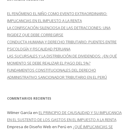
a
r
EL FENÓMENO EL NIÑO COMO EVENTO EXTRAORDINARIO:
:
IMPLICANCIAS EN EL IMPUESTO A LA RENTA
LA CONFISCACIÓN SILENCIOSA DE LAS DETRACCIONES: UNA
RIGIDEZ QUE DEBE CORREGIRSE
CONDUCTA HUMANA Y DERECHO TRIBUTARIO: PUENTES ENTRE
PSICOLOGÍA Y FISCALIDAD PERUANA
LAS SUCURSALES Y LA DISTRIBUCIÓN DE DIVIDENDOS: ¿EN QUÉ
MOMENTO SE DEBE REALIZAR EL PAGO DEL 5%?
FUNDAMENTOS CONSTITUCIONALES DEL DERECHO
ADMINISTRATIVO SANCIONADOR TRIBUTARIO EN EL PERÚ
COMENTARIOS RECIENTES
Wilmer García
en
EL PRINCIPIO DE CAUSALIDAD Y SU IMPLICANCIA
EN EL SUSTENTO DE LOS GASTOS EN EL IMPUESTO A LA RENTA
Empresa de Diseño Web en Perú
en
¿QUÉ IMPLICANCIAS SE