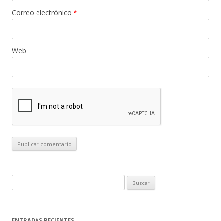
Correo electrónico
*
Web
B
u
s
c
ENTRADAS RECIENTES