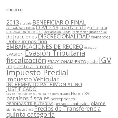
ETIQUETAS
2013
BENEFICIARIO FINAL
alcabala
COVID-19
cuarta categoria
COBRANZA DUDOSA
DAOT
DECLARACIÓN DE PREDIOS
declaración jurada
Declaración jurada anual
DISCRECIONALIDAD
detracciones
dividendos
Doble imposición
EMBARCACIONES DE RECREO
ESSALUD
Evasión Tributaria
EVASION
IGV
fiscalización
FRACCIONAMIENTO
gasto
impuesto a la renta
Impuesto Predial
Impuesto Vehícular
INCREMENTO PATRIMONIAL NO
JUSTIFICADO
Norma XVI
Ley de Tributación Municipal
no domiciliados
paraísos fiscales
percepciones
plame
PERDIDAS TRIBUTARIAS
personas naturales
Precios de Transferencia
planilla electrónica
quinta categoria