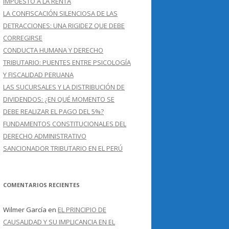
IMPUESTO A LA RENTA
LA CONFISCACIÓN SILENCIOSA DE LAS
DETRACCIONES: UNA RIGIDEZ QUE DEBE
CORREGIRSE
CONDUCTA HUMANA Y DERECHO
TRIBUTARIO: PUENTES ENTRE PSICOLOGÍA
Y FISCALIDAD PERUANA
LAS SUCURSALES Y LA DISTRIBUCIÓN DE
DIVIDENDOS: ¿EN QUÉ MOMENTO SE
DEBE REALIZAR EL PAGO DEL 5%?
FUNDAMENTOS CONSTITUCIONALES DEL
DERECHO ADMINISTRATIVO
SANCIONADOR TRIBUTARIO EN EL PERÚ
COMENTARIOS RECIENTES
Wilmer García
en
EL PRINCIPIO DE
CAUSALIDAD Y SU IMPLICANCIA EN EL