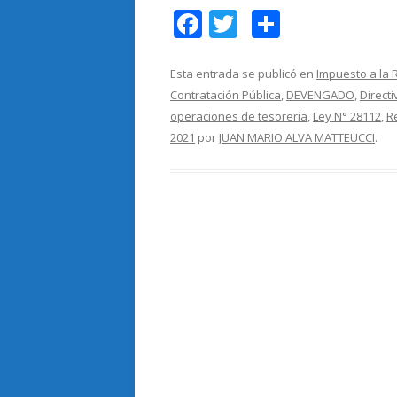
F
T
C
ac
w
o
e
itt
m
Esta entrada se publicó en
Impuesto a la 
Contratación Pública
,
DEVENGADO
,
Directi
b
er
p
operaciones de tesorería
,
Ley N° 28112
,
R
o
ar
2021
por
JUAN MARIO ALVA MATTEUCCI
.
o
ti
k
r