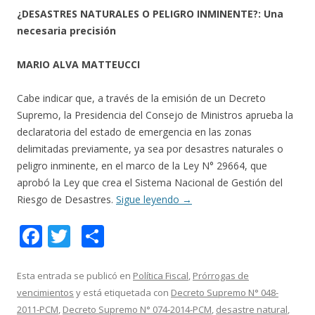
¿DESASTRES NATURALES O PELIGRO INMINENTE?: Una
necesaria precisión
MARIO ALVA MATTEUCCI
Cabe indicar que, a través de la emisión de un Decreto
Supremo, la Presidencia del Consejo de Ministros aprueba la
declaratoria del estado de emergencia en las zonas
delimitadas previamente, ya sea por desastres naturales o
peligro inminente, en el marco de la Ley N° 29664, que
aprobó la Ley que crea el Sistema Nacional de Gestión del
Riesgo de Desastres.
Sigue leyendo
→
F
T
C
ac
w
o
e
itt
m
Esta entrada se publicó en
Política Fiscal
,
Prórrogas de
vencimientos
y está etiquetada con
Decreto Supremo N° 048-
b
er
p
2011-PCM
,
Decreto Supremo N° 074-2014-PCM
,
desastre natural
,