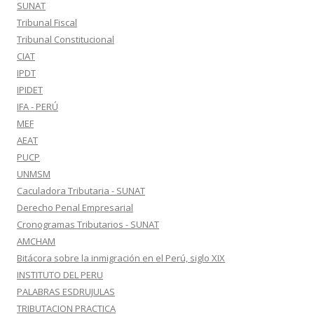
SUNAT
Tribunal Fiscal
Tribunal Constitucional
CIAT
IPDT
IPIDET
IFA - PERÚ
MEF
AEAT
PUCP
UNMSM
Caculadora Tributaria - SUNAT
Derecho Penal Empresarial
Cronogramas Tributarios - SUNAT
AMCHAM
Bitácora sobre la inmigración en el Perú, siglo XIX
INSTITUTO DEL PERU
PALABRAS ESDRUJULAS
TRIBUTACION PRACTICA