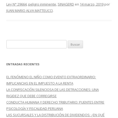
o
ar
Ley N° 29664
,
peligro inminente
,
SINAGERD
en
14 marzo, 2019
por
o
ti
JUAN MARIO ALVA MATTEUCCI
.
k
r
B
u
s
c
ENTRADAS RECIENTES
a
r
EL FENÓMENO EL NIÑO COMO EVENTO EXTRAORDINARIO:
:
IMPLICANCIAS EN EL IMPUESTO A LA RENTA
LA CONFISCACIÓN SILENCIOSA DE LAS DETRACCIONES: UNA
RIGIDEZ QUE DEBE CORREGIRSE
CONDUCTA HUMANA Y DERECHO TRIBUTARIO: PUENTES ENTRE
PSICOLOGÍA Y FISCALIDAD PERUANA
LAS SUCURSALES Y LA DISTRIBUCIÓN DE DIVIDENDOS: ¿EN QUÉ