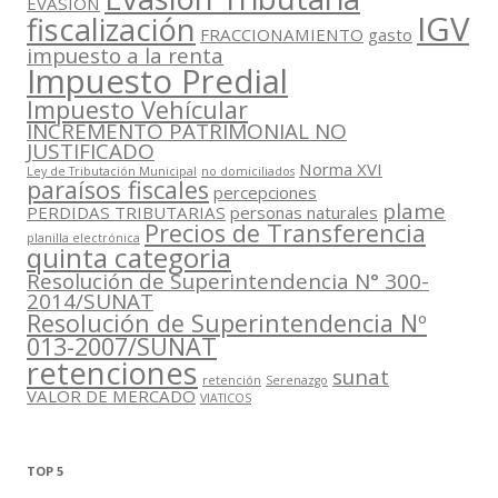
EVASION
IGV
fiscalización
FRACCIONAMIENTO
gasto
impuesto a la renta
Impuesto Predial
Impuesto Vehícular
INCREMENTO PATRIMONIAL NO
JUSTIFICADO
Norma XVI
Ley de Tributación Municipal
no domiciliados
paraísos fiscales
percepciones
plame
PERDIDAS TRIBUTARIAS
personas naturales
Precios de Transferencia
planilla electrónica
quinta categoria
Resolución de Superintendencia N° 300-
2014/SUNAT
Resolución de Superintendencia Nº
013-2007/SUNAT
retenciones
sunat
retención
Serenazgo
VALOR DE MERCADO
VIATICOS
TOP 5