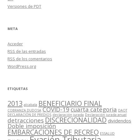
Versiones de PDT
META
Acceder
RSS
de las entradas
RSS
de los comentarios
WordPress.org
ETIQUETAS
2013
BENEFICIARIO FINAL
alcabala
COVID-19
cuarta categoria
COBRANZA DUDOSA
DAOT
DECLARACIÓN DE PREDIOS
declaración jurada
Declaración jurada anual
DISCRECIONALIDAD
detracciones
dividendos
Doble imposición
EMBARCACIONES DE RECREO
ESSALUD
Evasión Tributaria