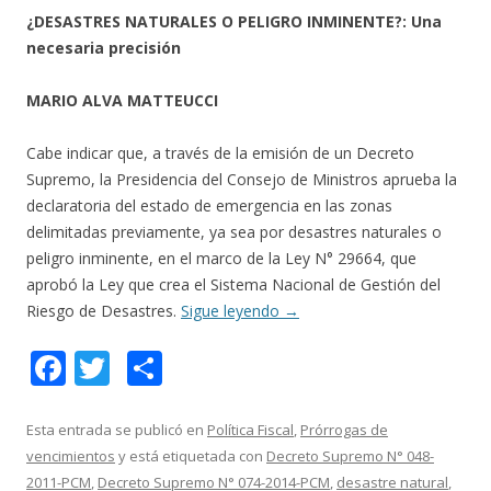
¿DESASTRES NATURALES O PELIGRO INMINENTE?: Una
necesaria precisión
MARIO ALVA MATTEUCCI
Cabe indicar que, a través de la emisión de un Decreto
Supremo, la Presidencia del Consejo de Ministros aprueba la
declaratoria del estado de emergencia en las zonas
delimitadas previamente, ya sea por desastres naturales o
peligro inminente, en el marco de la Ley N° 29664, que
aprobó la Ley que crea el Sistema Nacional de Gestión del
Riesgo de Desastres.
Sigue leyendo
→
F
T
C
ac
w
o
e
itt
m
Esta entrada se publicó en
Política Fiscal
,
Prórrogas de
vencimientos
y está etiquetada con
Decreto Supremo N° 048-
b
er
p
2011-PCM
,
Decreto Supremo N° 074-2014-PCM
,
desastre natural
,