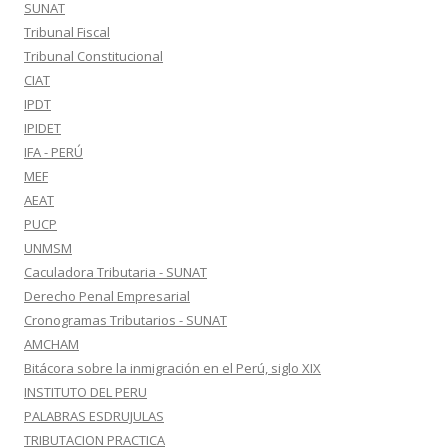
SUNAT
Tribunal Fiscal
Tribunal Constitucional
CIAT
IPDT
IPIDET
IFA - PERÚ
MEF
AEAT
PUCP
UNMSM
Caculadora Tributaria - SUNAT
Derecho Penal Empresarial
Cronogramas Tributarios - SUNAT
AMCHAM
Bitácora sobre la inmigración en el Perú, siglo XIX
INSTITUTO DEL PERU
PALABRAS ESDRUJULAS
TRIBUTACION PRACTICA