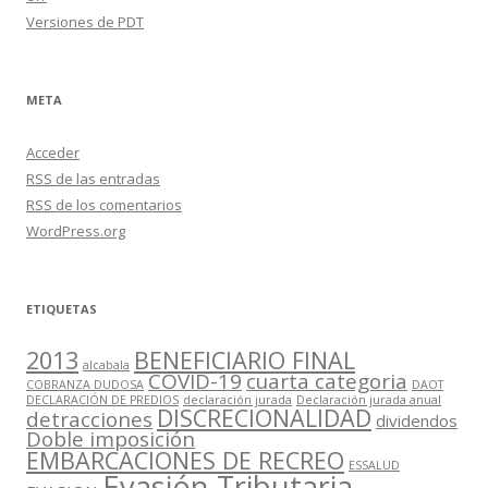
Versiones de PDT
META
Acceder
RSS
de las entradas
RSS
de los comentarios
WordPress.org
ETIQUETAS
2013
BENEFICIARIO FINAL
alcabala
COVID-19
cuarta categoria
COBRANZA DUDOSA
DAOT
DECLARACIÓN DE PREDIOS
declaración jurada
Declaración jurada anual
DISCRECIONALIDAD
detracciones
dividendos
Doble imposición
EMBARCACIONES DE RECREO
ESSALUD
Evasión Tributaria