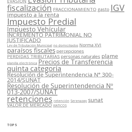
EVASION
IGV
fiscalización
FRACCIONAMIENTO
gasto
impuesto a la renta
Impuesto Predial
Impuesto Vehícular
INCREMENTO PATRIMONIAL NO
JUSTIFICADO
Norma XVI
Ley de Tributación Municipal
no domiciliados
paraísos fiscales
percepciones
plame
PERDIDAS TRIBUTARIAS
personas naturales
Precios de Transferencia
planilla electrónica
quinta categoria
Resolución de Superintendencia N° 300-
2014/SUNAT
Resolución de Superintendencia Nº
013-2007/SUNAT
retenciones
sunat
retención
Serenazgo
VALOR DE MERCADO
VIATICOS
TOP 5