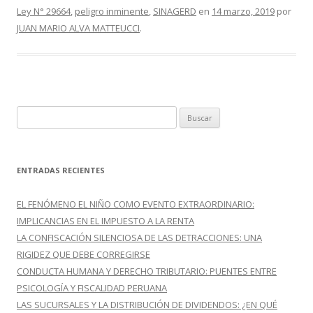
o
ar
Ley N° 29664
,
peligro inminente
,
SINAGERD
en
14 marzo, 2019
por
o
ti
JUAN MARIO ALVA MATTEUCCI
.
k
r
B
u
s
c
ENTRADAS RECIENTES
a
r
EL FENÓMENO EL NIÑO COMO EVENTO EXTRAORDINARIO:
:
IMPLICANCIAS EN EL IMPUESTO A LA RENTA
LA CONFISCACIÓN SILENCIOSA DE LAS DETRACCIONES: UNA
RIGIDEZ QUE DEBE CORREGIRSE
CONDUCTA HUMANA Y DERECHO TRIBUTARIO: PUENTES ENTRE
PSICOLOGÍA Y FISCALIDAD PERUANA
LAS SUCURSALES Y LA DISTRIBUCIÓN DE DIVIDENDOS: ¿EN QUÉ