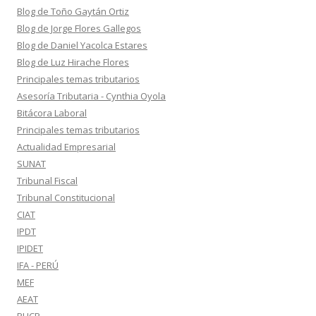
Blog de Toño Gaytán Ortiz
Blog de Jorge Flores Gallegos
Blog de Daniel Yacolca Estares
Blog de Luz Hirache Flores
Principales temas tributarios
Asesoría Tributaria - Cynthia Oyola
Bitácora Laboral
Principales temas tributarios
Actualidad Empresarial
SUNAT
Tribunal Fiscal
Tribunal Constitucional
CIAT
IPDT
IPIDET
IFA - PERÚ
MEF
AEAT