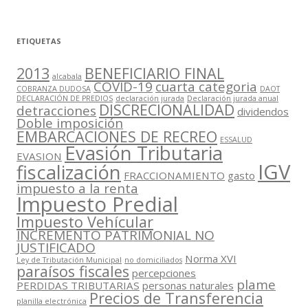
ETIQUETAS
2013
BENEFICIARIO FINAL
alcabala
COVID-19
cuarta categoria
COBRANZA DUDOSA
DAOT
DECLARACIÓN DE PREDIOS
declaración jurada
Declaración jurada anual
DISCRECIONALIDAD
detracciones
dividendos
Doble imposición
EMBARCACIONES DE RECREO
ESSALUD
Evasión Tributaria
EVASION
IGV
fiscalización
FRACCIONAMIENTO
gasto
impuesto a la renta
Impuesto Predial
Impuesto Vehícular
INCREMENTO PATRIMONIAL NO
JUSTIFICADO
Norma XVI
Ley de Tributación Municipal
no domiciliados
paraísos fiscales
percepciones
plame
PERDIDAS TRIBUTARIAS
personas naturales
Precios de Transferencia
planilla electrónica