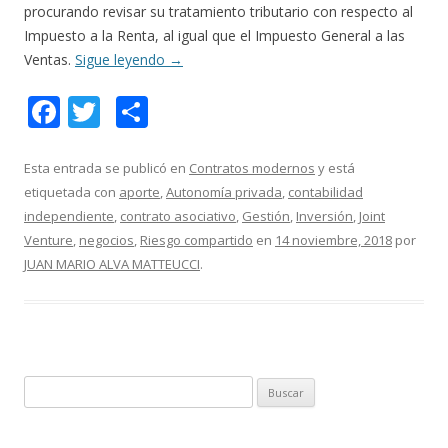
procurando revisar su tratamiento tributario con respecto al
Impuesto a la Renta, al igual que el Impuesto General a las
Ventas.
Sigue leyendo
→
F
T
C
ac
w
o
e
itt
m
Esta entrada se publicó en
Contratos modernos
y está
etiquetada con
aporte
,
Autonomía privada
,
contabilidad
b
er
p
independiente
,
contrato asociativo
,
Gestión
,
Inversión
,
Joint
o
ar
Venture
,
negocios
,
Riesgo compartido
en
14 noviembre, 2018
por
o
ti
JUAN MARIO ALVA MATTEUCCI
.
k
r
B
u
s