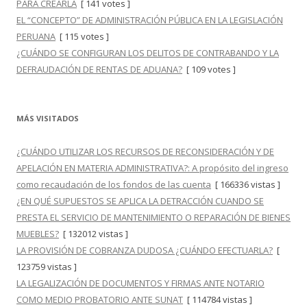
PARA CREARLA
[ 141 votes ]
EL “CONCEPTO” DE ADMINISTRACIÓN PÚBLICA EN LA LEGISLACIÓN
PERUANA
[ 115 votes ]
¿CUÁNDO SE CONFIGURAN LOS DELITOS DE CONTRABANDO Y LA
DEFRAUDACIÓN DE RENTAS DE ADUANA?
[ 109 votes ]
MÁS VISITADOS
¿CUÁNDO UTILIZAR LOS RECURSOS DE RECONSIDERACIÓN Y DE
APELACIÓN EN MATERIA ADMINISTRATIVA?: A propósito del ingreso
como recaudación de los fondos de las cuenta
[ 166336 vistas ]
¿EN QUÉ SUPUESTOS SE APLICA LA DETRACCIÓN CUANDO SE
PRESTA EL SERVICIO DE MANTENIMIENTO O REPARACIÓN DE BIENES
MUEBLES?
[ 132012 vistas ]
LA PROVISIÓN DE COBRANZA DUDOSA ¿CUÁNDO EFECTUARLA?
[
123759 vistas ]
LA LEGALIZACIÓN DE DOCUMENTOS Y FIRMAS ANTE NOTARIO
COMO MEDIO PROBATORIO ANTE SUNAT
[ 114784 vistas ]