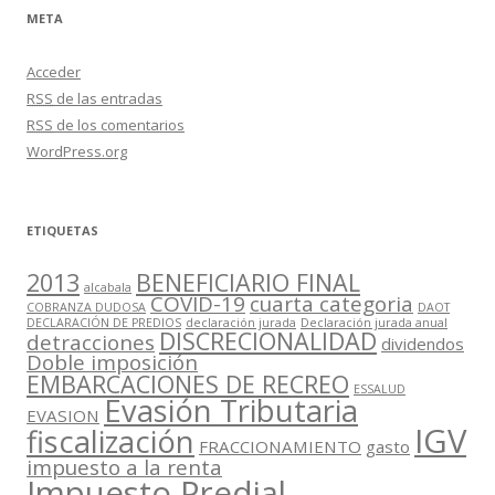
META
Acceder
RSS
de las entradas
RSS
de los comentarios
WordPress.org
ETIQUETAS
2013
BENEFICIARIO FINAL
alcabala
COVID-19
cuarta categoria
COBRANZA DUDOSA
DAOT
DECLARACIÓN DE PREDIOS
declaración jurada
Declaración jurada anual
DISCRECIONALIDAD
detracciones
dividendos
Doble imposición
EMBARCACIONES DE RECREO
ESSALUD
Evasión Tributaria
EVASION
IGV
fiscalización
FRACCIONAMIENTO
gasto
impuesto a la renta
Impuesto Predial