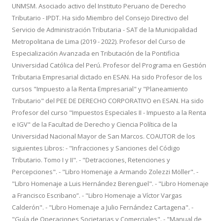
UNMSM. Asociado activo del Instituto Peruano de Derecho
Tributario - IPDT. Ha sido Miembro del Consejo Directivo del
Servicio de Administración Tributaria - SAT de la Municipalidad
Metropolitana de Lima (2019 - 2022). Profesor del Curso de
Especialización Avanzada en Tributación de la Pontificia
Universidad Católica del Perú. Profesor del Programa en Gestión
Tributaria Empresarial dictado en ESAN. Ha sido Profesor de los
cursos "Impuesto a la Renta Empresarial" y "Planeamiento
Tributario" del PEE DE DERECHO CORPORATIVO en ESAN. Ha sido
Profesor del curso "Impuestos Especiales II - Impuesto a la Renta
e IGV" de la Facultad de Derecho y Ciencia Política de la
Universidad Nacional Mayor de San Marcos. COAUTOR de los
siguientes Libros: - "Infracciones y Sanciones del Código
Tributario. Tomo I y II". - "Detracciones, Retenciones y
Percepciones". - "Libro Homenaje a Armando Zolezzi Möller". -
"Libro Homenaje a Luis Hernández Berenguel". - "Libro Homenaje
a Francisco Escribano”. - "Libro Homenaje a Víctor Vargas
Calderón". - "Libro Homenaje a Julio Fernández Cartagena". -
"Guía de Operaciones Societarias y Comerciales". - "Manual de