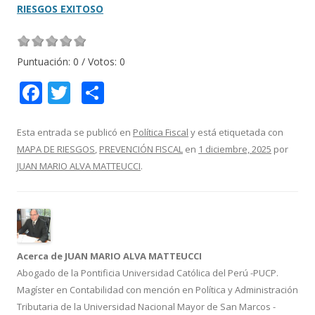
RIESGOS EXITOSO
Puntuación:
0
/ Votos:
0
F
T
C
ac
w
o
e
itt
m
Esta entrada se publicó en
Política Fiscal
y está etiquetada con
MAPA DE RIESGOS
,
PREVENCIÓN FISCAL
en
1 diciembre, 2025
por
b
er
p
JUAN MARIO ALVA MATTEUCCI
.
o
ar
o
ti
k
r
Acerca de JUAN MARIO ALVA MATTEUCCI
Abogado de la Pontificia Universidad Católica del Perú -PUCP.
Magíster en Contabilidad con mención en Política y Administración
Tributaria de la Universidad Nacional Mayor de San Marcos -