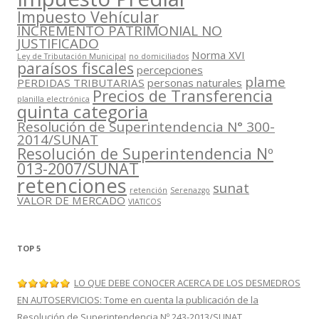
Impuesto Vehícular
INCREMENTO PATRIMONIAL NO
JUSTIFICADO
Norma XVI
Ley de Tributación Municipal
no domiciliados
paraísos fiscales
percepciones
plame
PERDIDAS TRIBUTARIAS
personas naturales
Precios de Transferencia
planilla electrónica
quinta categoria
Resolución de Superintendencia N° 300-
2014/SUNAT
Resolución de Superintendencia Nº
013-2007/SUNAT
retenciones
sunat
retención
Serenazgo
VALOR DE MERCADO
VIATICOS
TOP 5
LO QUE DEBE CONOCER ACERCA DE LOS DESMEDROS
EN AUTOSERVICIOS: Tome en cuenta la publicación de la
Resolución de Superintendencia Nº 243-2013/SUNAT