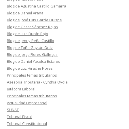
Blog de Agustina Castillo Gamarra
Blog de Daniel Arana
Blog de José Luis García Quispe
Blog de Oscar Sánchez Rojas
Blog de Luis Durán Rojo
Blog de Jenny Peña Castillo
Blog de Toño Gaytán Ortiz
Blog de Jorge Flores Gallegos
Blog de Daniel Yacolca Estares
Blog de Luz Hirache Flores
Principales temas tributarios
Asesoría Tributaria - Cynthia Oyola
Bitácora Laboral
Principales temas tributarios
Actualidad Empresarial
SUNAT
Tribunal Fiscal
Tribunal Constitucional