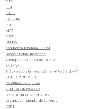
CIAT
IPDT
IPIDET
IFA - PERÚ
MEF
AEAT
PUCP
UNMSM
Caculadora Tributaria - SUNAT
Derecho Penal Empresarial
Cronogramas Tributarios - SUNAT
AMCHAM
Bitácora sobre la inmigración en el Perú, siglo XIX
INSTITUTO DEL PERU
PALABRAS ESDRUJULAS
TRIBUTACION PRACTICA
BLOG DE TRIBUTACION AL DIA
Organización Mundial de Comercio
OCDE