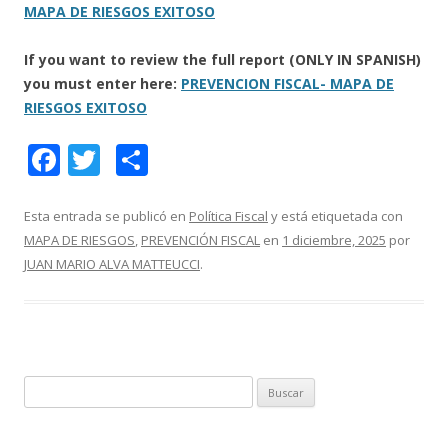
MAPA DE RIESGOS EXITOSO
If you want to review the full report (ONLY IN SPANISH)
you must enter here:
PREVENCION FISCAL- MAPA DE
RIESGOS EXITOSO
F
T
C
ac
w
o
e
itt
m
Esta entrada se publicó en
Política Fiscal
y está etiquetada con
MAPA DE RIESGOS
,
PREVENCIÓN FISCAL
en
1 diciembre, 2025
por
b
er
p
JUAN MARIO ALVA MATTEUCCI
.
o
ar
o
ti
k
r
B
u
s