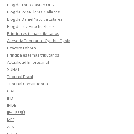
Blog de Toño Gaytán Ortiz
Blog de Jorge Flores Gallegos
Blog de Daniel Yacolca Estares
Blog de Luz Hirache Flores
Principales temas tributarios
Asesoría Tributaria - Cynthia Oyola
Bitácora Laboral
Principales temas tributarios
Actualidad Empresarial
SUNAT
Tribunal Fiscal
Tribunal Constitucional
CIAT
IPDT
IPIDET
IFA - PERÚ
MEF
AEAT