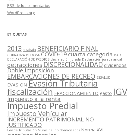
RSS
de los comentarios
WordPress.org
ETIQUETAS
2013
BENEFICIARIO FINAL
alcabala
COVID-19
cuarta categoria
COBRANZA DUDOSA
DAOT
DECLARACIÓN DE PREDIOS
declaración jurada
Declaración jurada anual
DISCRECIONALIDAD
detracciones
dividendos
Doble imposición
EMBARCACIONES DE RECREO
ESSALUD
Evasión Tributaria
EVASION
IGV
fiscalización
FRACCIONAMIENTO
gasto
impuesto a la renta
Impuesto Predial
Impuesto Vehícular
INCREMENTO PATRIMONIAL NO
JUSTIFICADO
Norma XVI
Ley de Tributación Municipal
no domiciliados