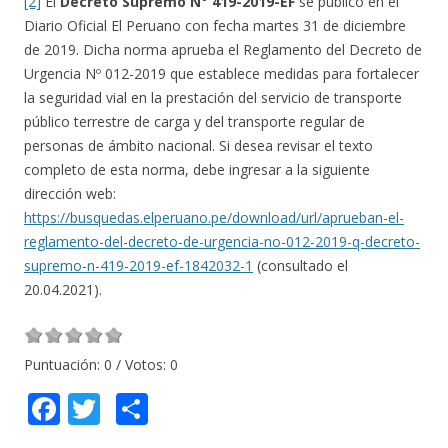
[2]
El
Decreto Supremo N° 419-2019-EF
se publicó en el
Diario Oficial El Peruano con fecha martes 31 de diciembre
de 2019. Dicha norma aprueba el Reglamento del Decreto de
Urgencia Nº 012-2019 que establece medidas para fortalecer
la seguridad vial en la prestación del servicio de transporte
público terrestre de carga y del transporte regular de
personas de ámbito nacional. Si desea revisar el texto
completo de esta norma, debe ingresar a la siguiente
dirección web:
https://busquedas.elperuano.pe/download/url/aprueban-el-
reglamento-del-decreto-de-urgencia-no-012-2019-q-decreto-
supremo-n-419-2019-ef-1842032-1
(consultado el
20.04.2021).
Puntuación:
0
/ Votos:
0
F
T
C
ac
w
o