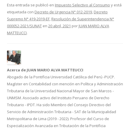
e
itt
m
Esta entrada se publicó en
Impuesto Selectivo al Consumo
y está
etiquetada con
Decreto de Urgencia N° 012-2019
,
Decreto
b
er
p
Supremo N° 419-2019-EF
,
Resolución de Superintendencia N°
o
ar
000052-2021/SUNAT
en
20 abril, 2021
por
JUAN MARIO ALVA
o
ti
MATTEUCCI
.
k
r
Acerca de JUAN MARIO ALVA MATTEUCCI
Abogado de la Pontificia Universidad Católica del Perú -PUCP.
Magíster en Contabilidad con mención en Política y Administración
Tributaria de la Universidad Nacional Mayor de San Marcos -
UNMSM. Asociado activo del Instituto Peruano de Derecho
Tributario - IPDT. Ha sido Miembro del Consejo Directivo del
Servicio de Administración Tributaria - SAT de la Municipalidad
Metropolitana de Lima (2019 - 2022). Profesor del Curso de
Especialización Avanzada en Tributación de la Pontificia