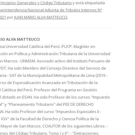
Principios Generales y Código Tributario
y está etiquetada
erintendencia Nacional Adjunta de Tributos Internos N°
2021
por
JUAN MARIO ALVA MATTEUCCI
.
RIO ALVA MATTEUCCI
cia Universidad Católica del Perú -PUCP. Magíster en
ión en Política y Administración Tributaria de la Universidad
n Marcos - UNMSM. Asociado activo del Instituto Peruano de
IPDT. Ha sido Miembro del Consejo Directivo del Servicio de
aria - SAT de la Municipalidad Metropolitana de Lima (2019 -
urso de Especialización Avanzada en Tributación de la
d Católica del Perú. Profesor del Programa en Gestión
l dictado en ESAN. Ha sido Profesor de los cursos "Impuesto
al" y "Planeamiento Tributario" del PEE DE DERECHO
 Ha sido Profesor del curso "Impuestos Especiales II -
 IGV" de la Facultad de Derecho y Ciencia Política de la
 Mayor de San Marcos. COAUTOR de los siguientes Libros: -
nes del Código Tributario. Tomo I y II". - "Detracciones,