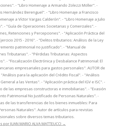
iones". - "Libro Homenaje a Armando Zolezzi Möller". -
is Hernández Berenguel". - "Libro Homenaje a Francisco
Homenaje a Víctor Vargas Calderón". - "Libro Homenaje a Julio
. - "Guía de Operaciones Societarias y Comerciales". -
es, Retenciones y Percepciones". - "Aplicación Práctica del
ercicio 2015 - 2016". - "Delitos tributarios: Análisis de la Ley
cremento patrimonial no justificado". - "Manual de
nes Tributarias". - "Pérdidas Tributarias: Aspectos
s". - "Fiscalización Electrónica y Desbalance Patrimonial: El
ancarias empresariales para gastos personales". AUTOR de
- "Análisis para la aplicación del Crédito Fiscal". - "Análisis
General a las Ventas". - "Aplicación práctica del IGV e ISC". -
io de las empresas constructoras e inmobiliarias". - "Evasión
mento Patrimonial No Justificado de Personas Naturales". -
rias de las transferencias de los bienes inmuebles: Para
Personas Naturales". Autor de artículos para revistas
esionales sobre diversos temas tributarios.
das por JUAN MARIO ALVA MATTEUCCI
→