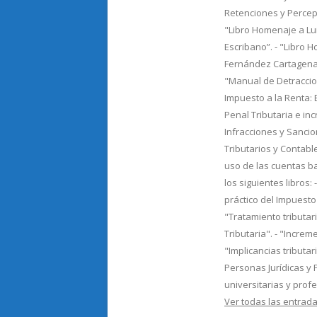
Retenciones y Percepc
"Libro Homenaje a Lu
Escribano”. - "Libro 
Fernández Cartagena"
"Manual de Detraccion
Impuesto a la Renta: Ej
Penal Tributaria e in
Infracciones y Sancio
Tributarios y Contable
uso de las cuentas b
los siguientes libros: 
práctico del Impuesto 
"Tratamiento tributar
Tributaria". - "Incre
"Implicancias tributa
Personas Jurídicas y 
universitarias y prof
Ver todas las entra