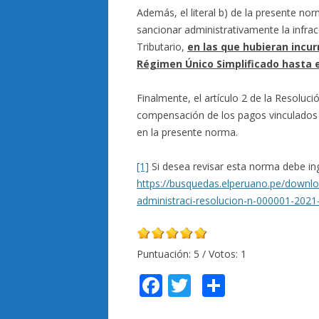
Además, el literal b) de la presente nor
sancionar administrativamente la infracc
Tributario,
en las que hubieran incu
Régimen Único Simplificado hasta e
Finalmente, el artículo 2 de la Resoluc
compensación de los pagos vinculados a
en la presente norma.
[1]
Si desea revisar esta norma debe ing
https://busquedas.elperuano.pe/download
administraci-resolucion-n-000001-202
Puntuación:
5
/ Votos:
1
F
T
C
ac
w
o