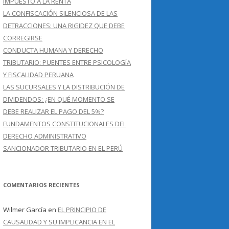
IMPUESTO A LA RENTA
LA CONFISCACIÓN SILENCIOSA DE LAS
DETRACCIONES: UNA RIGIDEZ QUE DEBE
CORREGIRSE
CONDUCTA HUMANA Y DERECHO
TRIBUTARIO: PUENTES ENTRE PSICOLOGÍA
Y FISCALIDAD PERUANA
LAS SUCURSALES Y LA DISTRIBUCIÓN DE
DIVIDENDOS: ¿EN QUÉ MOMENTO SE
DEBE REALIZAR EL PAGO DEL 5%?
FUNDAMENTOS CONSTITUCIONALES DEL
DERECHO ADMINISTRATIVO
SANCIONADOR TRIBUTARIO EN EL PERÚ
COMENTARIOS RECIENTES
Wilmer García
en
EL PRINCIPIO DE
CAUSALIDAD Y SU IMPLICANCIA EN EL