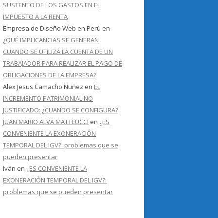
SUSTENTO DE LOS GASTOS EN EL
IMPUESTO A LA RENTA
Empresa de Diseño Web en Perú
en
¿QUÉ IMPLICANCIAS SE GENERAN
CUANDO SE UTILIZA LA CUENTA DE UN
TRABAJADOR PARA REALIZAR EL PAGO DE
OBLIGACIONES DE LA EMPRESA?
Alex Jesus Camacho Nuñez
en
EL
INCREMENTO PATRIMONIAL NO
JUSTIFICADO: ¿CUANDO SE CONFIGURA?
JUAN MARIO ALVA MATTEUCCI
en
¿ES
CONVENIENTE LA EXONERACIÓN
TEMPORAL DEL IGV?: problemas que se
pueden presentar
Iván
en
¿ES CONVENIENTE LA
EXONERACIÓN TEMPORAL DEL IGV?:
problemas que se pueden presentar