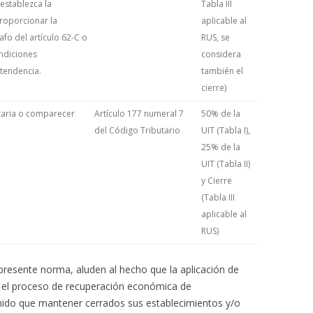
establezca la
Tabla III
proporcionar la
aplicable al
fo del artículo 62-C o
RUS, se
ondiciones
considera
tendencia.
también el
cierre)
taria o comparecer
Artículo 177 numeral 7
50% de la
del Código Tributario
UIT (Tabla I),
25% de la
UIT (Tabla II)
y Cierre
(Tabla III
aplicable al
RUS)
presente norma, aluden al hecho que la aplicación de
r el proceso de recuperación económica de
enido que mantener cerrados sus establecimientos y/o