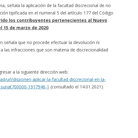
ma, señala la aplicación de la facultad discrecional de no
ión tipificada en el numeral 5 del artículo 177 del Código
rrido los contribuyentes pertenecientes al Nuevo
l 15 de marzo de 2020
.
ión señala que no procede efectuar la devolución ni
 las infracciones que son materia de discrecionalidad
resar a la siguiente dirección web:
/url/disponen-aplicar-la-facultad-discrecional-en-la-
1-sunat700000-1917946-1
(consultado el 14.01.2021).