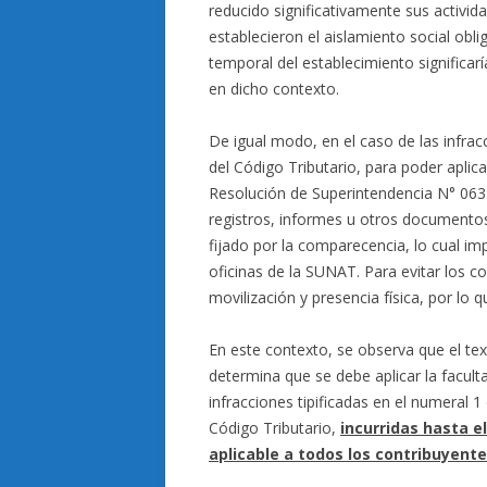
reducido significativamente sus activi
establecieron el aislamiento social oblig
temporal del establecimiento significa
en dicho contexto.
De igual modo, en el caso de las infracc
del Código Tributario, para poder aplic
Resolución de Superintendencia N° 063-
registros, informes u otros documentos
fijado por la comparecencia, lo cual im
oficinas de la SUNAT. Para evitar los c
movilización y presencia física, por lo 
En este contexto, se observa que el text
determina que se debe aplicar la facult
infracciones tipificadas en el numeral 1 
Código Tributario,
incurridas hasta e
aplicable a todos los contribuyent