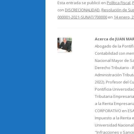
e
itt
m
Esta entrada se publicó en
Política Fiscal
,
con
DISCRECIONALIDAD
,
Resolución de Sup
b
er
p
000001-2021-SUNAT/700000
en
14 enero, 
o
ar
o
ti
Acerca de JUAN MA
k
r
Abogado de la Pontifi
Contabilidad con menc
Nacional Mayor de Sa
Derecho Tributario - 
Administración Tribut
2022). Profesor del C
Pontificia Universida
Tributaria Empresaria
a la Renta Empresari
CORPORATIVO en ESAN.
Impuesto a la Renta e
Universidad Nacional
"Infracciones y Sancio