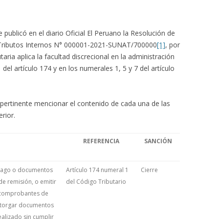
publicó en el diario Oficial El Peruano la Resolución de
 Tributos Internos N° 000001-2021-SUNAT/700000
[1]
, por
taria aplica la facultad discrecional en la administración
 del artículo 174 y en los numerales 1, 5 y 7 del artículo
pertinente mencionar el contenido de cada una de las
rior.
REFERENCIA
SANCIÓN
 pago o documentos
Artículo 174 numeral 1
Cierre
de remisión, o emitir
del Código Tributario
 comprobantes de
u otorgar documentos
alizado sin cumplir