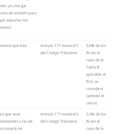
itir y/u otorgar
ones de emisión para
que soportan los
mentos
umentos que ésta
Artículo 177 numeral 1
0.6% de los
del Código Tributario
IN (en el
caso de la
Tabla III
aplicable al
RUS, se
considera
también el
cierre)
os que sean
Artículo 177 numeral 5
0.3% de los
ctividades o las de
del Código Tributario
IN (en el
rcionarla sin
caso de la