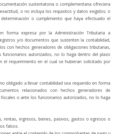
documentación sustentatoria o complementaria ofreciera
xactitud, o no incluya los requisitos y datos exigidos; o
a determinación o cumplimiento que haya efectuado el
 en forma expresa por la Administración Tributaria a
 registros y/o documentos que sustenten la contabilidad,
os con hechos generadores de obligaciones tributarias,
os funcionarios autorizados, no lo haga dentro del plazo
n el requerimiento en el cual se hubieran solicitado por
no obligado a llevar contabilidad sea requerido en forma
ocumentos relacionados con hechos generadores de
s fiscales o ante los funcionarios autorizados, no lo haga
os, rentas, ingresos, bienes, pasivos, gastos o egresos o
os falsos.
isiones entre el contenido de los comprobantes de pago y