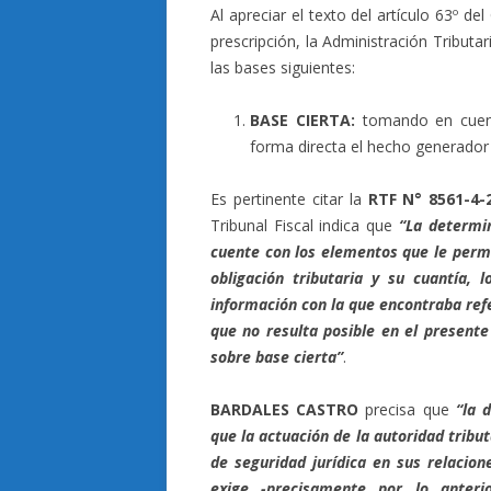
Al apreciar el texto del artículo 63º d
prescripción, la Administración Tributa
las bases siguientes:
BASE CIERTA:
tomando en cuent
forma directa el hecho generador d
Es pertinente citar la
RTF N° 8561-4-
Tribunal Fiscal indica que
“La determi
cuente con los elementos que le perm
obligación tributaria y su cuantía,
información con la que encontraba refe
que no resulta posible en el present
sobre base cierta”
.
BARDALES CASTRO
precisa que
“la 
que la actuación de la autoridad tribu
de seguridad jurídica en sus relacion
exige -precisamente por lo anter