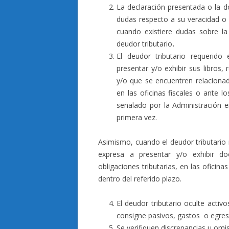
La declaración presentada o la 
dudas respecto a su veracidad o e
cuando existiere dudas sobre l
deudor tributario
.
El deudor tributario requerido
presentar y/o exhibir sus libros,
y/o que se encuentren relacionad
en las oficinas fiscales o ante l
señalado por la Administración e
primera vez.
Asimismo, cuando el deudor tributario 
expresa a presentar y/o exhibir d
obligaciones tributarias, en las oficina
dentro del referido plazo.
El deudor tributario oculte activ
consigne pasivos, gastos o egres
Se verifiquen discrepancias u om