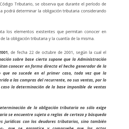
el Código Tributario, se observa que durante el período de
ria podrá determinar la obligación tributaria considerando
a los elementos existentes que permitan conocer en
e la obligación tributaria y la cuantía de la misma.
2001
, de fecha 22 de octubre de 2001, según la cual el
nación sobre base cierta supone que la Administración
itan conocer en forma directa el hecho generador de la
 lo que no sucede en el primer caso, toda vez que la
rida a las compras del recurrente, no sus ventas, por lo
e caso la determinación de la base imponible de ventas
determinación de la obligación tributaria no sólo exige
taria se encuentre sujeta a reglas de certeza y búsqueda
es jurídicas con los deudores tributarios, sino también
ior-, que se garantice y compruebe que los actos