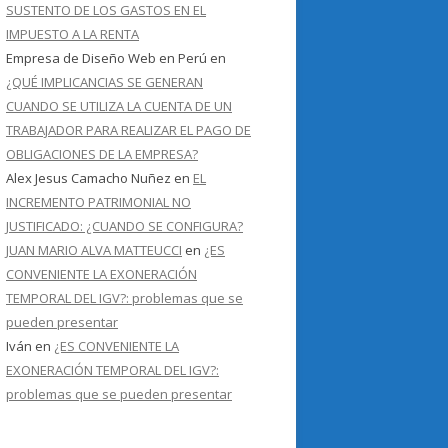
SUSTENTO DE LOS GASTOS EN EL
IMPUESTO A LA RENTA
Empresa de Diseño Web en Perú
en
¿QUÉ IMPLICANCIAS SE GENERAN
CUANDO SE UTILIZA LA CUENTA DE UN
TRABAJADOR PARA REALIZAR EL PAGO DE
OBLIGACIONES DE LA EMPRESA?
Alex Jesus Camacho Nuñez
en
EL
INCREMENTO PATRIMONIAL NO
JUSTIFICADO: ¿CUANDO SE CONFIGURA?
JUAN MARIO ALVA MATTEUCCI
en
¿ES
CONVENIENTE LA EXONERACIÓN
TEMPORAL DEL IGV?: problemas que se
pueden presentar
Iván
en
¿ES CONVENIENTE LA
EXONERACIÓN TEMPORAL DEL IGV?:
problemas que se pueden presentar