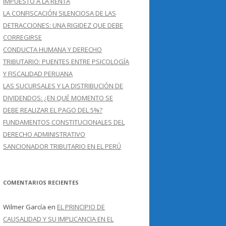
IMPUESTO A LA RENTA
LA CONFISCACIÓN SILENCIOSA DE LAS
DETRACCIONES: UNA RIGIDEZ QUE DEBE
CORREGIRSE
CONDUCTA HUMANA Y DERECHO
TRIBUTARIO: PUENTES ENTRE PSICOLOGÍA
Y FISCALIDAD PERUANA
LAS SUCURSALES Y LA DISTRIBUCIÓN DE
DIVIDENDOS: ¿EN QUÉ MOMENTO SE
DEBE REALIZAR EL PAGO DEL 5%?
FUNDAMENTOS CONSTITUCIONALES DEL
DERECHO ADMINISTRATIVO
SANCIONADOR TRIBUTARIO EN EL PERÚ
COMENTARIOS RECIENTES
Wilmer García
en
EL PRINCIPIO DE
CAUSALIDAD Y SU IMPLICANCIA EN EL