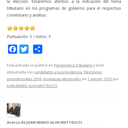
la elección. Estaremos atentos a la indicación del tema
tributario en los programas de gobierno para el respectivo
comentario y análisis.
Puntuación:
5
/ Votos:
5
F
T
C
ac
w
o
e
itt
m
Esta entrada se publicó en
Perspectiva Tributaria
y está
etiquetada con
candidatos a la presidencia
,
Elecciones
b
er
p
presidenciales 2016
,
promesas electorales
en
1 agosto, 2015
por
o
ar
JUAN MARIO ALVA MATTEUCCI
.
o
ti
k
r
Acerca de JUAN MARIO ALVA MATTEUCCI