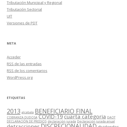
Tributación Municipal y Regional
Tributación Sectorial
UIT
Versiones de PDT
META
Acceder
RSS
de las entradas
RSS
de los comentarios
WordPress.org
ETIQUETAS
2013
BENEFICIARIO FINAL
alcabala
COVID-19
cuarta categoria
COBRANZA DUDOSA
DAOT
DECLARACIÓN DE PREDIOS
declaración jurada
Declaración jurada anual
DISCRECIONALIDAD
detracciones
dividendos