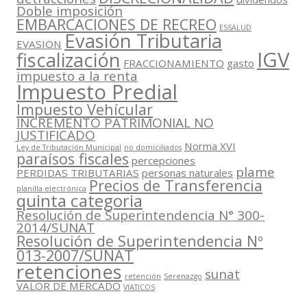
Doble imposición
EMBARCACIONES DE RECREO
ESSALUD
Evasión Tributaria
EVASION
IGV
fiscalización
FRACCIONAMIENTO
gasto
impuesto a la renta
Impuesto Predial
Impuesto Vehícular
INCREMENTO PATRIMONIAL NO
JUSTIFICADO
Norma XVI
Ley de Tributación Municipal
no domiciliados
paraísos fiscales
percepciones
plame
PERDIDAS TRIBUTARIAS
personas naturales
Precios de Transferencia
planilla electrónica
quinta categoria
Resolución de Superintendencia N° 300-
2014/SUNAT
Resolución de Superintendencia Nº
013-2007/SUNAT
retenciones
sunat
retención
Serenazgo
VALOR DE MERCADO
VIATICOS