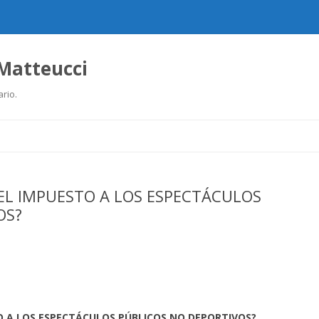
 Matteucci
ario.
Ir
al
contenido
 EL IMPUESTO A LOS ESPECTÁCULOS
OS?
O A LOS ESPECTÁCULOS PÚBLICOS NO DEPORTIVOS?