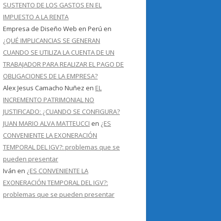
SUSTENTO DE LOS GASTOS EN EL
IMPUESTO A LA RENTA
Empresa de Diseño Web en Perú
en
¿QUÉ IMPLICANCIAS SE GENERAN
CUANDO SE UTILIZA LA CUENTA DE UN
TRABAJADOR PARA REALIZAR EL PAGO DE
OBLIGACIONES DE LA EMPRESA?
Alex Jesus Camacho Nuñez
en
EL
INCREMENTO PATRIMONIAL NO
JUSTIFICADO: ¿CUANDO SE CONFIGURA?
JUAN MARIO ALVA MATTEUCCI
en
¿ES
CONVENIENTE LA EXONERACIÓN
TEMPORAL DEL IGV?: problemas que se
pueden presentar
Iván
en
¿ES CONVENIENTE LA
EXONERACIÓN TEMPORAL DEL IGV?:
problemas que se pueden presentar