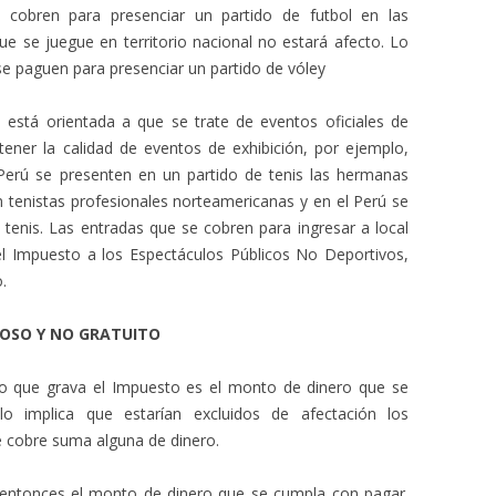
cobren para presenciar un partido de futbol en las
que se juegue en territorio nacional no estará afecto. Lo
e paguen para presenciar un partido de vóley
 está orientada a que se trate de eventos oficiales de
ener la calidad de eventos de exhibición, por ejemplo,
Perú se presenten en un partido de tenis las hermanas
n tenistas profesionales norteamericanas y en el Perú se
tenis. Las entradas que se cobren para ingresar a local
el Impuesto a los Espectáculos Públicos No Deportivos,
.
ROSO Y NO GRATUITO
o que grava el Impuesto es el monto de dinero que se
llo implica que estarían excluidos de afectación los
e cobre suma alguna de dinero.
 entonces el monto de dinero que se cumpla con pagar.