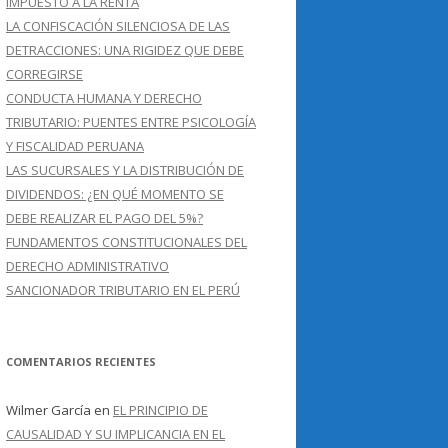
IMPUESTO A LA RENTA
LA CONFISCACIÓN SILENCIOSA DE LAS
DETRACCIONES: UNA RIGIDEZ QUE DEBE
CORREGIRSE
CONDUCTA HUMANA Y DERECHO
TRIBUTARIO: PUENTES ENTRE PSICOLOGÍA
Y FISCALIDAD PERUANA
LAS SUCURSALES Y LA DISTRIBUCIÓN DE
DIVIDENDOS: ¿EN QUÉ MOMENTO SE
DEBE REALIZAR EL PAGO DEL 5%?
FUNDAMENTOS CONSTITUCIONALES DEL
DERECHO ADMINISTRATIVO
SANCIONADOR TRIBUTARIO EN EL PERÚ
COMENTARIOS RECIENTES
Wilmer García
en
EL PRINCIPIO DE
CAUSALIDAD Y SU IMPLICANCIA EN EL