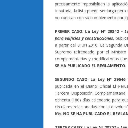
precisamente imposibilitan la aplicac
tributaria, la lista puede ser larga p
no cuentan con su complemento para p
PRIMER CASO: La Ley Nº 29342 –
L
para edificios y construcciones
, public
a partir del 01.01.2010. La Segunda 
Supremo refrendado por el Ministro
complementarias y modificatorias que 
SE HA PUBLICADO EL REGLAMENTO
.
SEGUNDO CASO: La Ley Nº 29646
publicada en el Diario Oficial El Peru
Tercera Disposición Complementaria 
ochenta (180) días calendario para que
circulares relacionadas con la devoluci
IGV.
NO SE HA PUBLICADO EL REGL
TERCER CASO: La Ley Nº 29707 –
Ley