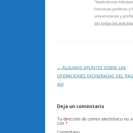
"Implicancias tributa
Personas Jurídicas y 
universitarias y prof
Ver todas las entra
Navegación
←
ALGUNOS APUNTES SOBRE LAS
de
OPERACIONES EXONERADAS DEL PAG
entradas
IGV
Deja un comentario
Tu dirección de correo electrónico no s
con
*
Comentario