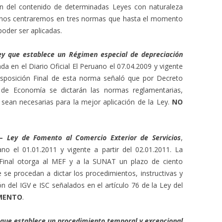
ión del contenido de determinadas Leyes con naturaleza
ero nos centraremos en tres normas que hasta el momento
oder ser aplicadas.
ey que establece un Régimen especial de depreciación
ada en el Diario Oficial El Peruano el 07.04.2009 y vigente
Disposición Final de esta norma señaló que por Decreto
 de Economía se dictarán las normas reglamentarias,
sean necesarias para la mejor aplicación de la Ley.
NO
 –
Ley de Fomento al Comercio Exterior de Servicios
,
ano el 01.01.2011 y vigente a partir del 02.01.2011. La
Final otorga al MEF y a la SUNAT un plazo de ciento
 se procedan a dictar los procedimientos, instructivas y
ón del IGV e ISC señalados en el artículo 76 de la Ley del
AMENTO
.
 que establece un procedimiento temporal y excepcional