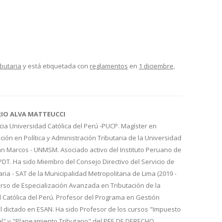
ibutaria
y está etiquetada con
reglamentos
en
1 diciembre,
RIO ALVA MATTEUCCI
cia Universidad Católica del Perú -PUCP. Magíster en
ión en Política y Administración Tributaria de la Universidad
n Marcos - UNMSM. Asociado activo del Instituto Peruano de
IPDT. Ha sido Miembro del Consejo Directivo del Servicio de
aria - SAT de la Municipalidad Metropolitana de Lima (2019 -
urso de Especialización Avanzada en Tributación de la
d Católica del Perú. Profesor del Programa en Gestión
l dictado en ESAN. Ha sido Profesor de los cursos "Impuesto
al" y "Planeamiento Tributario" del PEE DE DERECHO