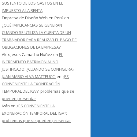
SUSTENTO DE LOS GASTOS EN EL
IMPUESTO A LA RENTA
Empresa de Diseño Web en Perú
en
¿QUÉ IMPLICANCIAS SE GENERAN
CUANDO SE UTILIZA LA CUENTA DE UN
TRABAJADOR PARA REALIZAR EL PAGO DE
OBLIGACIONES DE LA EMPRESA?
Alex Jesus Camacho Nuñez
en
EL
INCREMENTO PATRIMONIAL NO
JUSTIFICADO: ¿CUANDO SE CONFIGURA?
JUAN MARIO ALVA MATTEUCCI
en
¿ES
CONVENIENTE LA EXONERACIÓN
TEMPORAL DEL IGV?: problemas que se
pueden presentar
Iván
en
¿ES CONVENIENTE LA
EXONERACIÓN TEMPORAL DEL IGV?:
problemas que se pueden presentar