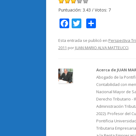
Puntuación:
3.43
/ Votos:
7
F
T
C
ac
w
o
e
itt
m
Esta entrada se publicó en
Perspectiva Tr
2011
por
JUAN MARIO ALVA MATTEUCCI
.
b
er
p
o
ar
o
ti
Acerca de JUAN MA
Abogado de la Pontifi
k
r
Contabilidad con menc
Nacional Mayor de Sa
Derecho Tributario - 
Administración Tribut
2022). Profesor del C
Pontificia Universida
Tributaria Empresaria
a la Renta Empresari