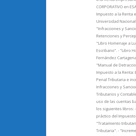
CORPORATIVO en ESAN.
Impuesto a la Renta e
Universidad Nacional
"Infracciones y Sancio
Retenciones y Percepc
"Libro Homenaje a Lu
Escribano”. - "Libro 
Fernández Cartagena"
"Manual de Detraccion
Impuesto a la Renta: Ej
Penal Tributaria e in
Infracciones y Sancio
Tributarios y Contable
uso de las cuentas b
los siguientes libros: 
práctico del Impuesto 
"Tratamiento tributar
Tributaria". - "Incre