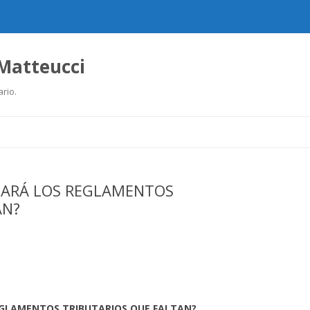
 Matteucci
ario.
Ir
al
contenido
BARÁ LOS REGLAMENTOS
AN?
EGLAMENTOS TRIBUTARIOS QUE FALTAN?