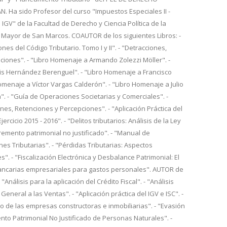
 Ha sido Profesor del curso "Impuestos Especiales II -
 IGV" de la Facultad de Derecho y Ciencia Política de la
 Mayor de San Marcos. COAUTOR de los siguientes Libros: -
nes del Código Tributario. Tomo I y II". - "Detracciones,
iones". - "Libro Homenaje a Armando Zolezzi Möller". -
is Hernández Berenguel". - "Libro Homenaje a Francisco
Homenaje a Víctor Vargas Calderón". - "Libro Homenaje a Julio
. - "Guía de Operaciones Societarias y Comerciales". -
es, Retenciones y Percepciones". - "Aplicación Práctica del
ercicio 2015 - 2016". - "Delitos tributarios: Análisis de la Ley
cremento patrimonial no justificado". - "Manual de
nes Tributarias". - "Pérdidas Tributarias: Aspectos
s". - "Fiscalización Electrónica y Desbalance Patrimonial: El
ancarias empresariales para gastos personales". AUTOR de
- "Análisis para la aplicación del Crédito Fiscal". - "Análisis
General a las Ventas". - "Aplicación práctica del IGV e ISC". -
io de las empresas constructoras e inmobiliarias". - "Evasión
mento Patrimonial No Justificado de Personas Naturales". -