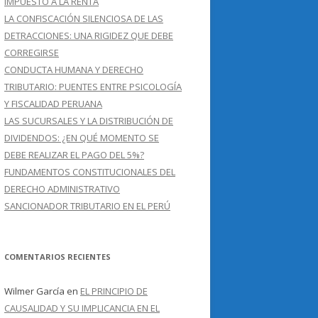
IMPUESTO A LA RENTA
LA CONFISCACIÓN SILENCIOSA DE LAS
DETRACCIONES: UNA RIGIDEZ QUE DEBE
CORREGIRSE
CONDUCTA HUMANA Y DERECHO
TRIBUTARIO: PUENTES ENTRE PSICOLOGÍA
Y FISCALIDAD PERUANA
LAS SUCURSALES Y LA DISTRIBUCIÓN DE
DIVIDENDOS: ¿EN QUÉ MOMENTO SE
DEBE REALIZAR EL PAGO DEL 5%?
FUNDAMENTOS CONSTITUCIONALES DEL
DERECHO ADMINISTRATIVO
SANCIONADOR TRIBUTARIO EN EL PERÚ
COMENTARIOS RECIENTES
Wilmer García
en
EL PRINCIPIO DE
CAUSALIDAD Y SU IMPLICANCIA EN EL