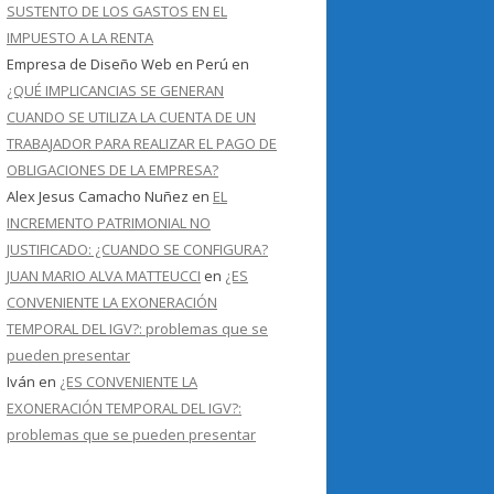
SUSTENTO DE LOS GASTOS EN EL
IMPUESTO A LA RENTA
Empresa de Diseño Web en Perú
en
¿QUÉ IMPLICANCIAS SE GENERAN
CUANDO SE UTILIZA LA CUENTA DE UN
TRABAJADOR PARA REALIZAR EL PAGO DE
OBLIGACIONES DE LA EMPRESA?
Alex Jesus Camacho Nuñez
en
EL
INCREMENTO PATRIMONIAL NO
JUSTIFICADO: ¿CUANDO SE CONFIGURA?
JUAN MARIO ALVA MATTEUCCI
en
¿ES
CONVENIENTE LA EXONERACIÓN
TEMPORAL DEL IGV?: problemas que se
pueden presentar
Iván
en
¿ES CONVENIENTE LA
EXONERACIÓN TEMPORAL DEL IGV?:
problemas que se pueden presentar