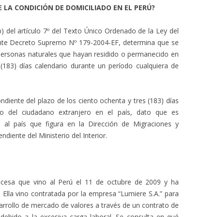
 LA CONDICIÓN DE DOMICILIADO EN EL PERÚ?
b) del artículo 7º del Texto Único Ordenado de la Ley del
nte Decreto Supremo Nº 179-2004-EF, determina que se
 personas naturales que hayan residido o permanecido en
(183) días calendario durante un período cualquiera de
ondiente del plazo de los ciento ochenta y tres (183) días
so del ciudadano extranjero en el país, dato que es
 al país que figura en la Dirección de Migraciones y
iente del Ministerio del Interior.
ncesa que vino al Perú el 11 de octubre de 2009 y ha
 Ella vino contratada por la empresa “Lumiere S.A.” para
sarrollo de mercado de valores a través de un contrato de
 debido a la excesiva carga laboral. Se consulta en qué