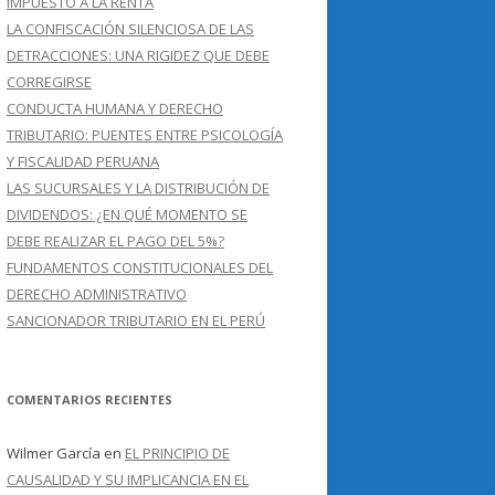
IMPUESTO A LA RENTA
LA CONFISCACIÓN SILENCIOSA DE LAS
DETRACCIONES: UNA RIGIDEZ QUE DEBE
CORREGIRSE
CONDUCTA HUMANA Y DERECHO
TRIBUTARIO: PUENTES ENTRE PSICOLOGÍA
Y FISCALIDAD PERUANA
LAS SUCURSALES Y LA DISTRIBUCIÓN DE
DIVIDENDOS: ¿EN QUÉ MOMENTO SE
DEBE REALIZAR EL PAGO DEL 5%?
FUNDAMENTOS CONSTITUCIONALES DEL
DERECHO ADMINISTRATIVO
SANCIONADOR TRIBUTARIO EN EL PERÚ
COMENTARIOS RECIENTES
Wilmer García
en
EL PRINCIPIO DE
CAUSALIDAD Y SU IMPLICANCIA EN EL