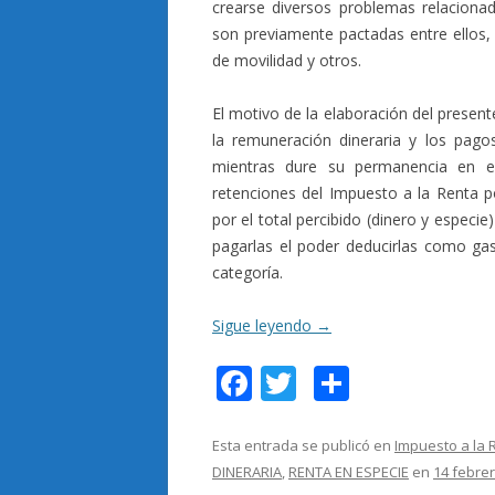
crearse diversos problemas relaciona
son previamente pactadas entre ellos, 
de movilidad y otros.
El motivo de la elaboración del presente
la remuneración dineraria y los pago
mientras dure su permanencia en el 
retenciones del Impuesto a la Renta p
por el total percibido (dinero y especi
pagarlas el poder deducirlas como gas
categoría.
Sigue leyendo
→
F
T
C
ac
w
o
e
itt
m
Esta entrada se publicó en
Impuesto a la 
DINERARIA
,
RENTA EN ESPECIE
en
14 febrer
b
er
p