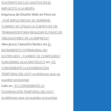
SUSTENTO DE LOS GASTOS EN EL
IMPUESTO A LA RENTA
Empresa de Diseño Web en Perú
en
¿QUÉ IMPLICANCIAS SE GENERAN
CUANDO SE UTILIZA LA CUENTA DE UN
TRABAJADOR PARA REALIZAR EL PAGO DE
OBLIGACIONES DE LA EMPRESA?
Alex Jesus Camacho Nuñez
en
EL
INCREMENTO PATRIMONIAL NO
JUSTIFICADO: ¿CUANDO SE CONFIGURA?
JUAN MARIO ALVA MATTEUCCI
en
¿ES
CONVENIENTE LA EXONERACIÓN
TEMPORAL DEL IGV?: problemas que se
pueden presentar
Iván
en
¿ES CONVENIENTE LA
EXONERACIÓN TEMPORAL DEL IGV?:
problemas que se pueden presentar