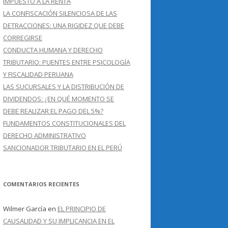
IMPUESTO A LA RENTA
LA CONFISCACIÓN SILENCIOSA DE LAS
DETRACCIONES: UNA RIGIDEZ QUE DEBE
CORREGIRSE
CONDUCTA HUMANA Y DERECHO
TRIBUTARIO: PUENTES ENTRE PSICOLOGÍA
Y FISCALIDAD PERUANA
LAS SUCURSALES Y LA DISTRIBUCIÓN DE
DIVIDENDOS: ¿EN QUÉ MOMENTO SE
DEBE REALIZAR EL PAGO DEL 5%?
FUNDAMENTOS CONSTITUCIONALES DEL
DERECHO ADMINISTRATIVO
SANCIONADOR TRIBUTARIO EN EL PERÚ
COMENTARIOS RECIENTES
Wilmer García
en
EL PRINCIPIO DE
CAUSALIDAD Y SU IMPLICANCIA EN EL