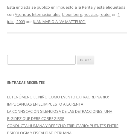
e
itt
m
Esta entrada se publicó en
Impuesto a la Renta
y está etiquetada
con
Agencias Internacionales
,
bloomberg
,
noticias
,
reuter
en
1
b
er
p
julio, 2009
por
JUAN MARIO ALVA MATTEUCCI
.
o
ar
o
ti
k
r
B
u
s
c
ENTRADAS RECIENTES
a
r
EL FENÓMENO EL NIÑO COMO EVENTO EXTRAORDINARIO:
:
IMPLICANCIAS EN EL IMPUESTO A LA RENTA
LA CONFISCACIÓN SILENCIOSA DE LAS DETRACCIONES: UNA
RIGIDEZ QUE DEBE CORREGIRSE
CONDUCTA HUMANA Y DERECHO TRIBUTARIO: PUENTES ENTRE
PSICOLOGÍA Y FISCALIDAD PERUANA