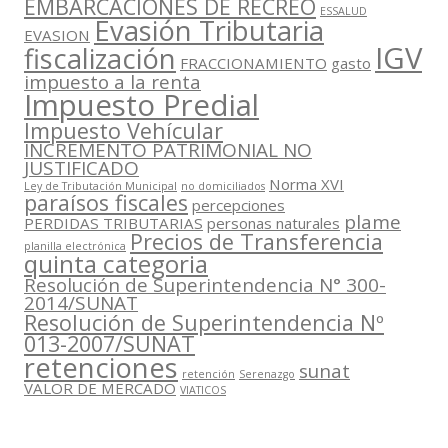
EMBARCACIONES DE RECREO
ESSALUD
Evasión Tributaria
EVASION
IGV
fiscalización
FRACCIONAMIENTO
gasto
impuesto a la renta
Impuesto Predial
Impuesto Vehícular
INCREMENTO PATRIMONIAL NO
JUSTIFICADO
Norma XVI
Ley de Tributación Municipal
no domiciliados
paraísos fiscales
percepciones
plame
PERDIDAS TRIBUTARIAS
personas naturales
Precios de Transferencia
planilla electrónica
quinta categoria
Resolución de Superintendencia N° 300-
2014/SUNAT
Resolución de Superintendencia Nº
013-2007/SUNAT
retenciones
sunat
retención
Serenazgo
VALOR DE MERCADO
VIATICOS