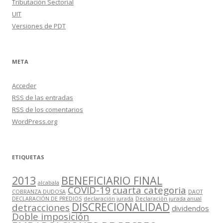
Tributación Sectorial
UIT
Versiones de PDT
META
Acceder
RSS
de las entradas
RSS
de los comentarios
WordPress.org
ETIQUETAS
2013
BENEFICIARIO FINAL
alcabala
COVID-19
cuarta categoria
COBRANZA DUDOSA
DAOT
DECLARACIÓN DE PREDIOS
declaración jurada
Declaración jurada anual
DISCRECIONALIDAD
detracciones
dividendos
Doble imposición