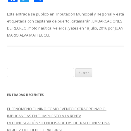
ac
w
o
e
itt
m
Esta entrada se publicó en
Tributación Municipal y Regional
y está
etiquetada con
capitania de puerto
,
catamarán
,
EMBARCACIONES
b
er
p
DE RECREO
,
moto naútica
,
veleros
,
yates
en
18 julio, 2016
por
JUAN
o
ar
MARIO ALVA MATTEUCCI
.
o
ti
k
r
B
u
s
c
ENTRADAS RECIENTES
a
r
EL FENÓMENO EL NIÑO COMO EVENTO EXTRAORDINARIO:
:
IMPLICANCIAS EN EL IMPUESTO A LA RENTA
LA CONFISCACIÓN SILENCIOSA DE LAS DETRACCIONES: UNA
RIGIDEZ QUE DEBE CORREGIRSE