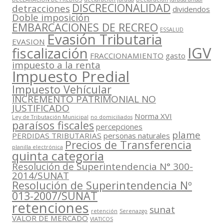
DISCRECIONALIDAD
detracciones
dividendos
Doble imposición
EMBARCACIONES DE RECREO
ESSALUD
Evasión Tributaria
EVASION
IGV
fiscalización
FRACCIONAMIENTO
gasto
impuesto a la renta
Impuesto Predial
Impuesto Vehícular
INCREMENTO PATRIMONIAL NO
JUSTIFICADO
Norma XVI
Ley de Tributación Municipal
no domiciliados
paraísos fiscales
percepciones
plame
PERDIDAS TRIBUTARIAS
personas naturales
Precios de Transferencia
planilla electrónica
quinta categoria
Resolución de Superintendencia N° 300-
2014/SUNAT
Resolución de Superintendencia Nº
013-2007/SUNAT
retenciones
sunat
retención
Serenazgo
VALOR DE MERCADO
VIATICOS