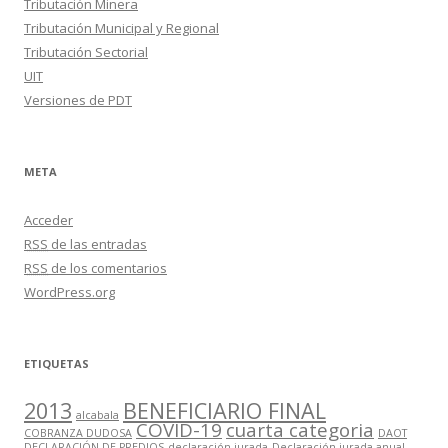
Tributación Minera
Tributación Municipal y Regional
Tributación Sectorial
UIT
Versiones de PDT
META
Acceder
RSS
de las entradas
RSS
de los comentarios
WordPress.org
ETIQUETAS
2013
BENEFICIARIO FINAL
alcabala
COVID-19
cuarta categoria
COBRANZA DUDOSA
DAOT
DECLARACIÓN DE PREDIOS
declaración jurada
Declaración jurada anual