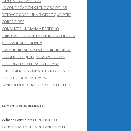
IMPUESTO A LA RENTA
LA CONFISCACIÓN SILENCIOSA DE LAS
DETRACCIONES: UNA RIGIDEZ QUE DEBE
CORREGIRSE
CONDUCTA HUMANA Y DERECHO
TRIBUTARIO: PUENTES ENTRE PSICOLOGÍA
Y FISCALIDAD PERUANA
LAS SUCURSALES Y LA DISTRIBUCIÓN DE
DIVIDENDOS: ¿EN QUÉ MOMENTO SE
DEBE REALIZAR EL PAGO DEL 5%?
FUNDAMENTOS CONSTITUCIONALES DEL
DERECHO ADMINISTRATIVO
SANCIONADOR TRIBUTARIO EN EL PERÚ
COMENTARIOS RECIENTES
Wilmer García
en
EL PRINCIPIO DE
CAUSALIDAD Y SU IMPLICANCIA EN EL