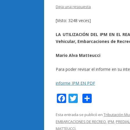
Deja una respuesta
[Visto: 3248 veces]
LA UTILIZACIÓN DEL IPM EN EL REA
Vehicular, Embarcaciones de Recre
Mario Alva Matteucci
Para poder revisar el informe en su inte
informe IPM EN PDF
F
T
C
ac
w
o
e
itt
m
Esta entrada se publicó en
Tributación Mu
EMBARCACIONES DE RECREO
,
IPM
,
PREDIAL
b
er
p
MATTEUCCI
.