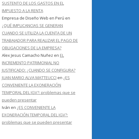
SUSTENTO DE LOS GASTOS EN EL
IMPUESTO A LA RENTA
Empresa de Diseño Web en Perú
en
¿QUÉ IMPLICANCIAS SE GENERAN
CUANDO SE UTILIZA LA CUENTA DE UN
TRABAJADOR PARA REALIZAR EL PAGO DE
OBLIGACIONES DE LA EMPRESA?
Alex Jesus Camacho Nuñez
en
EL
INCREMENTO PATRIMONIAL NO
JUSTIFICADO: ¿CUANDO SE CONFIGURA?
JUAN MARIO ALVA MATTEUCCI
en
¿ES
CONVENIENTE LA EXONERACIÓN
TEMPORAL DEL IGV?: problemas que se
pueden presentar
Iván
en
¿ES CONVENIENTE LA
EXONERACIÓN TEMPORAL DEL IGV?:
problemas que se pueden presentar