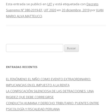
e
itt
m
Esta entrada se publicó en
UIT
y está etiquetada con
Decreto
Supremo Nº 380-2019-EF
,
UIT 2020
en
20 diciembre, 2019
por
JUAN
b
er
p
MARIO ALVA MATTEUCCI
.
o
ar
o
ti
k
r
B
u
s
c
ENTRADAS RECIENTES
a
r
EL FENÓMENO EL NIÑO COMO EVENTO EXTRAORDINARIO:
:
IMPLICANCIAS EN EL IMPUESTO A LA RENTA
LA CONFISCACIÓN SILENCIOSA DE LAS DETRACCIONES: UNA
RIGIDEZ QUE DEBE CORREGIRSE
CONDUCTA HUMANA Y DERECHO TRIBUTARIO: PUENTES ENTRE
PSICOLOGÍA Y FISCALIDAD PERUANA