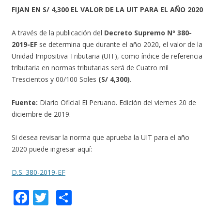
FIJAN EN S/ 4,300 EL VALOR DE LA UIT PARA EL AÑO 2020
A través de la publicación del
Decreto Supremo Nº 380-
2019-EF
se determina que durante el año 2020, el valor de la
Unidad Impositiva Tributaria (UIT), como índice de referencia
tributaria en normas tributarias será de Cuatro mil
Trescientos y 00/100 Soles
(S/ 4,300)
.
Fuente:
Diario Oficial El Peruano. Edición del viernes 20 de
diciembre de 2019.
Si desea revisar la norma que aprueba la UIT para el año
2020 puede ingresar aquí:
D.S. 380-2019-EF
F
T
C
ac
w
o