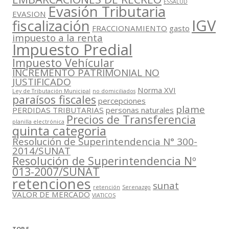
ESSALUD
Evasión Tributaria
EVASION
IGV
fiscalización
FRACCIONAMIENTO
gasto
impuesto a la renta
Impuesto Predial
Impuesto Vehícular
INCREMENTO PATRIMONIAL NO
JUSTIFICADO
Norma XVI
Ley de Tributación Municipal
no domiciliados
paraísos fiscales
percepciones
plame
PERDIDAS TRIBUTARIAS
personas naturales
Precios de Transferencia
planilla electrónica
quinta categoria
Resolución de Superintendencia N° 300-
2014/SUNAT
Resolución de Superintendencia Nº
013-2007/SUNAT
retenciones
sunat
retención
Serenazgo
VALOR DE MERCADO
VIATICOS
TOP 5