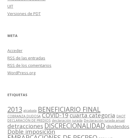
UIT
Versiones de PDT
META
Acceder
RSS
de las entradas
RSS
de los comentarios
WordPress.org
ETIQUETAS
2013
BENEFICIARIO FINAL
alcabala
COVID-19
cuarta categoria
COBRANZA DUDOSA
DAOT
DECLARACIÓN DE PREDIOS
declaración jurada
Declaración jurada anual
DISCRECIONALIDAD
detracciones
dividendos
Doble imposición
EMBARCACIONES DE RECREO