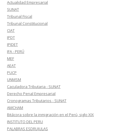
Actualidad Empresarial
SUNAT
Tribunal Fiscal
Tribunal Constitucional
CIAT
IPDT
IPIDET
IFA - PERÚ
MEF
AEAT
PUCP
UNMSM
Caculadora Tributaria - SUNAT
Derecho Penal Empresarial
Cronogramas Tributarios - SUNAT
AMCHAM
Bitácora sobre la inmigración en el Perú, siglo XIX
INSTITUTO DEL PERU
PALABRAS ESDRUJULAS