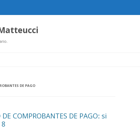
 Matteucci
ario.
Ir
al
contenido
ROBANTES DE PAGO
O DE COMPROBANTES DE PAGO: si
18