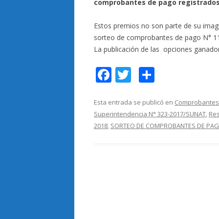
comprobantes de pago registrados 
Estos premios no son parte de su imagi
sorteo de comprobantes de pago N° 11,
La publicación de las opciones ganador
F
T
C
ac
w
o
e
itt
m
Esta entrada se publicó en
Comprobantes
Superintendencia N° 323-2017/SUNAT
,
Res
b
er
p
2018
,
SORTEO DE COMPROBANTES DE PA
o
ar
o
ti
k
r