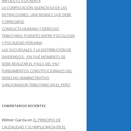
IMPUESTO A LA RENTA
LA CONFISCACIÓN SILENCIOSA DE LAS
DETRACCIONES: UNA RIGIDEZ QUE DEBE
CORREGIRSE
CONDUCTA HUMANA Y DERECHO
TRIBUTARIO: PUENTES ENTRE PSICOLOGÍA
Y FISCALIDAD PERUANA
LAS SUCURSALES Y LA DISTRIBUCIÓN DE
DIVIDENDOS: ¿EN QUÉ MOMENTO SE
DEBE REALIZAR EL PAGO DEL 5%?
FUNDAMENTOS CONSTITUCIONALES DEL
DERECHO ADMINISTRATIVO
SANCIONADOR TRIBUTARIO EN EL PERÚ
COMENTARIOS RECIENTES
Wilmer García
en
EL PRINCIPIO DE
CAUSALIDAD Y SU IMPLICANCIA EN EL