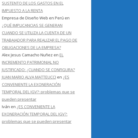
SUSTENTO DE LOS GASTOS EN EL
IMPUESTO A LA RENTA
Empresa de Diseño Web en Perú
en
¿QUÉ IMPLICANCIAS SE GENERAN
CUANDO SE UTILIZA LA CUENTA DE UN
TRABAJADOR PARA REALIZAR EL PAGO DE
OBLIGACIONES DE LA EMPRESA?
Alex Jesus Camacho Nuñez
en
EL
INCREMENTO PATRIMONIAL NO
JUSTIFICADO: ¿CUANDO SE CONFIGURA?
JUAN MARIO ALVA MATTEUCCI
en
¿ES
CONVENIENTE LA EXONERACIÓN
TEMPORAL DEL IGV?: problemas que se
pueden presentar
Iván
en
¿ES CONVENIENTE LA
EXONERACIÓN TEMPORAL DEL IGV?:
problemas que se pueden presentar