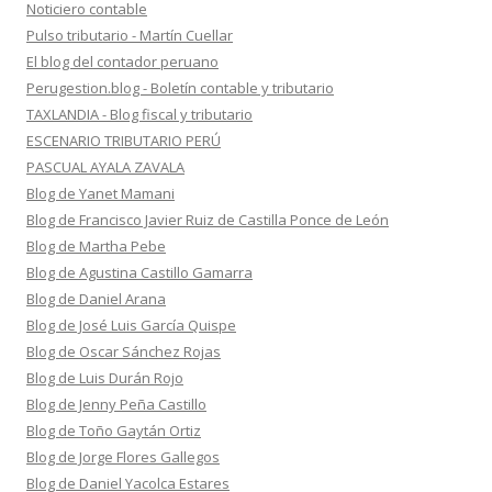
Noticiero contable
Pulso tributario - Martín Cuellar
El blog del contador peruano
Perugestion.blog - Boletín contable y tributario
TAXLANDIA - Blog fiscal y tributario
ESCENARIO TRIBUTARIO PERÚ
PASCUAL AYALA ZAVALA
Blog de Yanet Mamani
Blog de Francisco Javier Ruiz de Castilla Ponce de León
Blog de Martha Pebe
Blog de Agustina Castillo Gamarra
Blog de Daniel Arana
Blog de José Luis García Quispe
Blog de Oscar Sánchez Rojas
Blog de Luis Durán Rojo
Blog de Jenny Peña Castillo
Blog de Toño Gaytán Ortiz
Blog de Jorge Flores Gallegos
Blog de Daniel Yacolca Estares