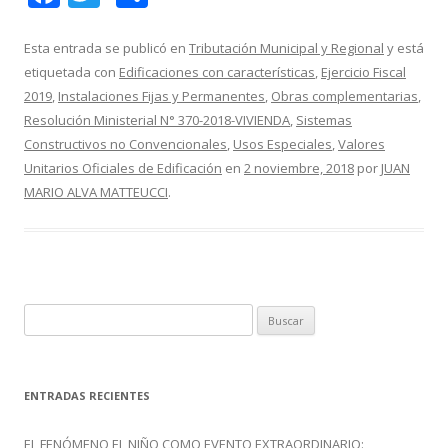
ac
w
o
e
itt
m
Esta entrada se publicó en
Tributación Municipal y Regional
y está
etiquetada con
Edificaciones con características
,
Ejercicio Fiscal
b
er
p
2019
,
Instalaciones Fijas y Permanentes
,
Obras complementarias
,
o
ar
Resolución Ministerial N° 370-2018-VIVIENDA
,
Sistemas
o
ti
Constructivos no Convencionales
,
Usos Especiales
,
Valores
Unitarios Oficiales de Edificación
en
2 noviembre, 2018
por
JUAN
k
r
MARIO ALVA MATTEUCCI
.
B
u
s
c
ENTRADAS RECIENTES
a
r
EL FENÓMENO EL NIÑO COMO EVENTO EXTRAORDINARIO: