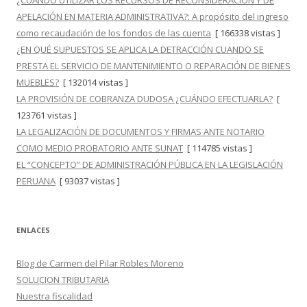
¿CUÁNDO UTILIZAR LOS RECURSOS DE RECONSIDERACIÓN Y DE
APELACIÓN EN MATERIA ADMINISTRATIVA?: A propósito del ingreso
como recaudación de los fondos de las cuenta
[ 166338 vistas ]
¿EN QUÉ SUPUESTOS SE APLICA LA DETRACCIÓN CUANDO SE
PRESTA EL SERVICIO DE MANTENIMIENTO O REPARACIÓN DE BIENES
MUEBLES?
[ 132014 vistas ]
LA PROVISIÓN DE COBRANZA DUDOSA ¿CUÁNDO EFECTUARLA?
[
123761 vistas ]
LA LEGALIZACIÓN DE DOCUMENTOS Y FIRMAS ANTE NOTARIO
COMO MEDIO PROBATORIO ANTE SUNAT
[ 114785 vistas ]
EL “CONCEPTO” DE ADMINISTRACIÓN PÚBLICA EN LA LEGISLACIÓN
PERUANA
[ 93037 vistas ]
ENLACES
Blog de Carmen del Pilar Robles Moreno
SOLUCION TRIBUTARIA
Nuestra fiscalidad