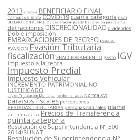
2013
BENEFICIARIO FINAL
alcabala
COVID-19
cuarta categoria
COBRANZA DUDOSA
DAOT
DECLARACIÓN DE PREDIOS
declaración jurada
Declaración jurada anual
DISCRECIONALIDAD
detracciones
dividendos
Doble imposición
EMBARCACIONES DE RECREO
ESSALUD
Evasión Tributaria
EVASION
IGV
fiscalización
FRACCIONAMIENTO
gasto
impuesto a la renta
Impuesto Predial
Impuesto Vehícular
INCREMENTO PATRIMONIAL NO
JUSTIFICADO
Norma XVI
Ley de Tributación Municipal
no domiciliados
paraísos fiscales
percepciones
plame
PERDIDAS TRIBUTARIAS
personas naturales
Precios de Transferencia
planilla electrónica
quinta categoria
Resolución de Superintendencia N° 300-
2014/SUNAT
Resolución de Superintendencia Nº