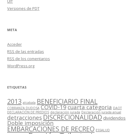
UIT
Versiones de PDT
META
Acceder
RSS
de las entradas
RSS
de los comentarios
WordPress.org
ETIQUETAS
2013
BENEFICIARIO FINAL
alcabala
COVID-19
cuarta categoria
COBRANZA DUDOSA
DAOT
DECLARACIÓN DE PREDIOS
declaración jurada
Declaración jurada anual
DISCRECIONALIDAD
detracciones
dividendos
Doble imposición
EMBARCACIONES DE RECREO
ESSALUD