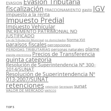
Evasión Tributaria
EVASION
IGV
fiscalización
FRACCIONAMIENTO
gasto
impuesto a la renta
Impuesto Predial
Impuesto Vehícular
INCREMENTO PATRIMONIAL NO
JUSTIFICADO
Norma XVI
Ley de Tributación Municipal
no domiciliados
paraísos fiscales
percepciones
plame
PERDIDAS TRIBUTARIAS
personas naturales
Precios de Transferencia
planilla electrónica
quinta categoria
Resolución de Superintendencia N° 300-
2014/SUNAT
Resolución de Superintendencia Nº
013-2007/SUNAT
retenciones
sunat
retención
Serenazgo
VALOR DE MERCADO
VIATICOS
TOP 5