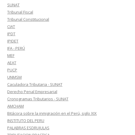
SUNAT
Tribunal Fiscal
Tribunal Constitucional
CIAT
IPDT
IPIDET
IFA - PERÚ
MEF
AEAT
PUCP
UNMSM
Caculadora Tributaria - SUNAT
Derecho Penal Empresarial
Cronogramas Tributarios - SUNAT
AMCHAM
Bitácora sobre la inmigración en el Perú, siglo XIX
INSTITUTO DEL PERU
PALABRAS ESDRUJULAS