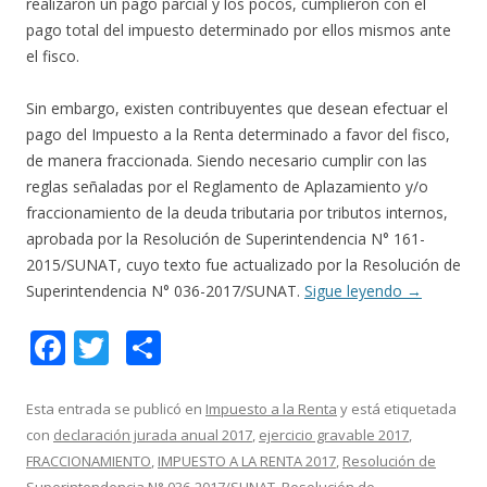
realizaron un pago parcial y los pocos, cumplieron con el
pago total del impuesto determinado por ellos mismos ante
el fisco.
Sin embargo, existen contribuyentes que desean efectuar el
pago del Impuesto a la Renta determinado a favor del fisco,
de manera fraccionada. Siendo necesario cumplir con las
reglas señaladas por el Reglamento de Aplazamiento y/o
fraccionamiento de la deuda tributaria por tributos internos,
aprobada por la Resolución de Superintendencia N° 161-
2015/SUNAT, cuyo texto fue actualizado por la Resolución de
Superintendencia N° 036-2017/SUNAT.
Sigue leyendo
→
F
T
C
ac
w
o
e
itt
m
Esta entrada se publicó en
Impuesto a la Renta
y está etiquetada
con
declaración jurada anual 2017
,
ejercicio gravable 2017
,
b
er
p
FRACCIONAMIENTO
,
IMPUESTO A LA RENTA 2017
,
Resolución de
o
ar