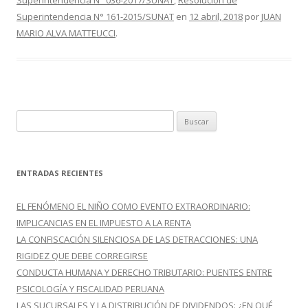
Superintendencia N° 036-2017/SUNAT
,
Resolución de
o
ti
Superintendencia N° 161-2015/SUNAT
en
12 abril, 2018
por
JUAN
MARIO ALVA MATTEUCCI
.
k
r
B
u
s
c
ENTRADAS RECIENTES
a
r
EL FENÓMENO EL NIÑO COMO EVENTO EXTRAORDINARIO:
:
IMPLICANCIAS EN EL IMPUESTO A LA RENTA
LA CONFISCACIÓN SILENCIOSA DE LAS DETRACCIONES: UNA
RIGIDEZ QUE DEBE CORREGIRSE
CONDUCTA HUMANA Y DERECHO TRIBUTARIO: PUENTES ENTRE
PSICOLOGÍA Y FISCALIDAD PERUANA
LAS SUCURSALES Y LA DISTRIBUCIÓN DE DIVIDENDOS: ¿EN QUÉ