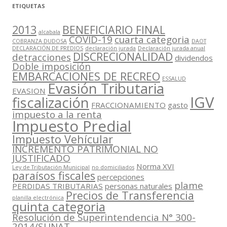
ETIQUETAS
2013
BENEFICIARIO FINAL
alcabala
COVID-19
cuarta categoria
COBRANZA DUDOSA
DAOT
DECLARACIÓN DE PREDIOS
declaración jurada
Declaración jurada anual
DISCRECIONALIDAD
detracciones
dividendos
Doble imposición
EMBARCACIONES DE RECREO
ESSALUD
Evasión Tributaria
EVASION
IGV
fiscalización
FRACCIONAMIENTO
gasto
impuesto a la renta
Impuesto Predial
Impuesto Vehícular
INCREMENTO PATRIMONIAL NO
JUSTIFICADO
Norma XVI
Ley de Tributación Municipal
no domiciliados
paraísos fiscales
percepciones
plame
PERDIDAS TRIBUTARIAS
personas naturales
Precios de Transferencia
planilla electrónica
quinta categoria
Resolución de Superintendencia N° 300-
2014/SUNAT