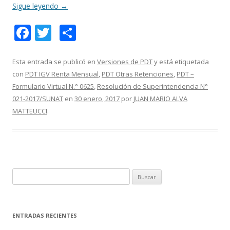
Sigue leyendo
→
F
T
C
ac
w
o
e
itt
m
Esta entrada se publicó en
Versiones de PDT
y está etiquetada
con
PDT IGV Renta Mensual
,
PDT Otras Retenciones
,
PDT –
b
er
p
Formulario Virtual N.° 0625
,
Resolución de Superintendencia N°
o
ar
021-2017/SUNAT
en
30 enero, 2017
por
JUAN MARIO ALVA
o
ti
MATTEUCCI
.
k
r
B
u
s
c
ENTRADAS RECIENTES
a