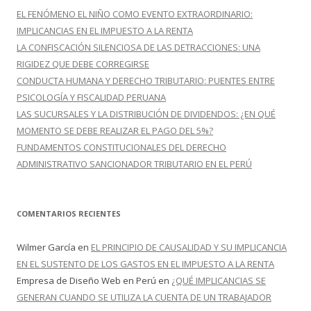
r
EL FENÓMENO EL NIÑO COMO EVENTO EXTRAORDINARIO:
:
IMPLICANCIAS EN EL IMPUESTO A LA RENTA
LA CONFISCACIÓN SILENCIOSA DE LAS DETRACCIONES: UNA
RIGIDEZ QUE DEBE CORREGIRSE
CONDUCTA HUMANA Y DERECHO TRIBUTARIO: PUENTES ENTRE
PSICOLOGÍA Y FISCALIDAD PERUANA
LAS SUCURSALES Y LA DISTRIBUCIÓN DE DIVIDENDOS: ¿EN QUÉ
MOMENTO SE DEBE REALIZAR EL PAGO DEL 5%?
FUNDAMENTOS CONSTITUCIONALES DEL DERECHO
ADMINISTRATIVO SANCIONADOR TRIBUTARIO EN EL PERÚ
COMENTARIOS RECIENTES
Wilmer García
en
EL PRINCIPIO DE CAUSALIDAD Y SU IMPLICANCIA
EN EL SUSTENTO DE LOS GASTOS EN EL IMPUESTO A LA RENTA
Empresa de Diseño Web en Perú
en
¿QUÉ IMPLICANCIAS SE
GENERAN CUANDO SE UTILIZA LA CUENTA DE UN TRABAJADOR