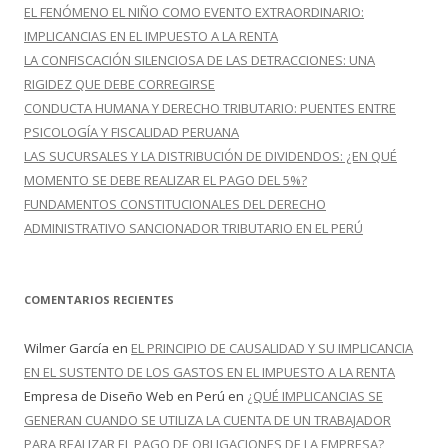
r
EL FENÓMENO EL NIÑO COMO EVENTO EXTRAORDINARIO:
:
IMPLICANCIAS EN EL IMPUESTO A LA RENTA
LA CONFISCACIÓN SILENCIOSA DE LAS DETRACCIONES: UNA
RIGIDEZ QUE DEBE CORREGIRSE
CONDUCTA HUMANA Y DERECHO TRIBUTARIO: PUENTES ENTRE
PSICOLOGÍA Y FISCALIDAD PERUANA
LAS SUCURSALES Y LA DISTRIBUCIÓN DE DIVIDENDOS: ¿EN QUÉ
MOMENTO SE DEBE REALIZAR EL PAGO DEL 5%?
FUNDAMENTOS CONSTITUCIONALES DEL DERECHO
ADMINISTRATIVO SANCIONADOR TRIBUTARIO EN EL PERÚ
COMENTARIOS RECIENTES
Wilmer García
en
EL PRINCIPIO DE CAUSALIDAD Y SU IMPLICANCIA
EN EL SUSTENTO DE LOS GASTOS EN EL IMPUESTO A LA RENTA
Empresa de Diseño Web en Perú
en
¿QUÉ IMPLICANCIAS SE
GENERAN CUANDO SE UTILIZA LA CUENTA DE UN TRABAJADOR
PARA REALIZAR EL PAGO DE OBLIGACIONES DE LA EMPRESA?