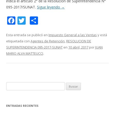
indica el artículo 2° de la Resolución de Superintendencia N°
095-2017/SUNAT.
Sigue leyendo
→
F
T
C
ac
w
o
e
itt
m
Esta entrada se publicó en
Impuesto General a las Ventas
y está
etiquetada con
Agentes de Retención
,
RESOLUCION DE
b
er
p
SUPERINTENDENCIA 095-2017-SUNAT
en
10 abril, 2017
por
JUAN
o
ar
MARIO ALVA MATTEUCCI
.
o
ti
k
r
B
u
s
c
ENTRADAS RECIENTES
a