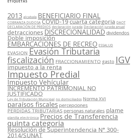
ETIQUETAS
2013
BENEFICIARIO FINAL
alcabala
COVID-19
cuarta categoria
COBRANZA DUDOSA
DAOT
DECLARACIÓN DE PREDIOS
declaración jurada
Declaración jurada anual
DISCRECIONALIDAD
detracciones
dividendos
Doble imposición
EMBARCACIONES DE RECREO
ESSALUD
Evasión Tributaria
EVASION
IGV
fiscalización
FRACCIONAMIENTO
gasto
impuesto a la renta
Impuesto Predial
Impuesto Vehícular
INCREMENTO PATRIMONIAL NO
JUSTIFICADO
Norma XVI
Ley de Tributación Municipal
no domiciliados
paraísos fiscales
percepciones
plame
PERDIDAS TRIBUTARIAS
personas naturales
Precios de Transferencia
planilla electrónica
quinta categoria
Resolución de Superintendencia N° 300-
2014/SUNAT