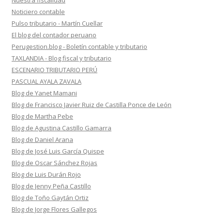
Nuestra fiscalidad
Noticiero contable
Pulso tributario - Martín Cuellar
El blog del contador peruano
Perugestion.blog - Boletín contable y tributario
TAXLANDIA - Blog fiscal y tributario
ESCENARIO TRIBUTARIO PERÚ
PASCUAL AYALA ZAVALA
Blog de Yanet Mamani
Blog de Francisco Javier Ruiz de Castilla Ponce de León
Blog de Martha Pebe
Blog de Agustina Castillo Gamarra
Blog de Daniel Arana
Blog de José Luis García Quispe
Blog de Oscar Sánchez Rojas
Blog de Luis Durán Rojo
Blog de Jenny Peña Castillo
Blog de Toño Gaytán Ortiz
Blog de Jorge Flores Gallegos