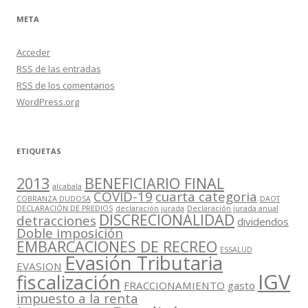
META
Acceder
RSS
de las entradas
RSS
de los comentarios
WordPress.org
ETIQUETAS
2013
BENEFICIARIO FINAL
alcabala
COVID-19
cuarta categoria
COBRANZA DUDOSA
DAOT
DECLARACIÓN DE PREDIOS
declaración jurada
Declaración jurada anual
DISCRECIONALIDAD
detracciones
dividendos
Doble imposición
EMBARCACIONES DE RECREO
ESSALUD
Evasión Tributaria
EVASION
IGV
fiscalización
FRACCIONAMIENTO
gasto
impuesto a la renta