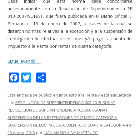
Cabe indicar que esta norma debe concordarse
necesariamente con la Resolución de Superintendencia Nº
013-2007/SUNAT, que fuera publicada en el Diario Oficial El
Peruano el 15 de enero de 2007, a través de la cual se
dictaron normas relativas a la excepción y a la suspensión de
la obligación de efectuar retenciones y/o pagos a cuenta del
Impuesto a la Renta por rentas de cuarta categoría.
Sigue leyendo
→
F
T
C
ac
w
o
e
itt
m
Esta entrada se publicó en
Impuesto a la Renta
y está etiquetada
con
RESOLUCION DE SUPERINTENDENCIA 002-2015-SUNAT
,
b
er
p
RESOLUCION DE SUPERINTENDENCIA 103-2007-SUNAT
,
o
ar
SUSPENSION DE LAS RETENCIONES DE CUARTA CATEGORIA
,
o
ti
SUSPENSION DE LOS PAGOS A CUENTA DE CUARTA CATEGORIA
en
13 enero, 2015
por
JUAN MARIO ALVA MATTEUCCI
.
k
r