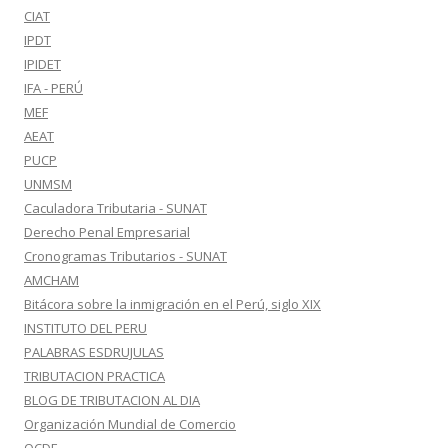
CIAT
IPDT
IPIDET
IFA - PERÚ
MEF
AEAT
PUCP
UNMSM
Caculadora Tributaria - SUNAT
Derecho Penal Empresarial
Cronogramas Tributarios - SUNAT
AMCHAM
Bitácora sobre la inmigración en el Perú, siglo XIX
INSTITUTO DEL PERU
PALABRAS ESDRUJULAS
TRIBUTACION PRACTICA
BLOG DE TRIBUTACION AL DIA
Organización Mundial de Comercio