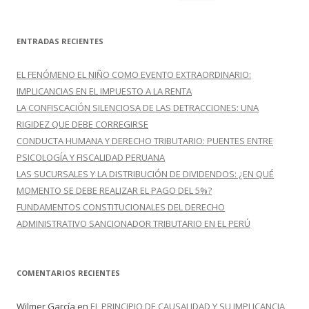
u
s
c
ENTRADAS RECIENTES
a
r
EL FENÓMENO EL NIÑO COMO EVENTO EXTRAORDINARIO:
:
IMPLICANCIAS EN EL IMPUESTO A LA RENTA
LA CONFISCACIÓN SILENCIOSA DE LAS DETRACCIONES: UNA
RIGIDEZ QUE DEBE CORREGIRSE
CONDUCTA HUMANA Y DERECHO TRIBUTARIO: PUENTES ENTRE
PSICOLOGÍA Y FISCALIDAD PERUANA
LAS SUCURSALES Y LA DISTRIBUCIÓN DE DIVIDENDOS: ¿EN QUÉ
MOMENTO SE DEBE REALIZAR EL PAGO DEL 5%?
FUNDAMENTOS CONSTITUCIONALES DEL DERECHO
ADMINISTRATIVO SANCIONADOR TRIBUTARIO EN EL PERÚ
COMENTARIOS RECIENTES
Wilmer García
en
EL PRINCIPIO DE CAUSALIDAD Y SU IMPLICANCIA