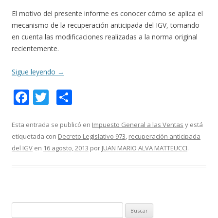
El motivo del presente informe es conocer cómo se aplica el
mecanismo de la recuperación anticipada del IGV, tomando
en cuenta las modificaciones realizadas a la norma original
recientemente.
Sigue leyendo
→
F
T
C
ac
w
o
e
itt
m
Esta entrada se publicó en
Impuesto General a las Ventas
y está
etiquetada con
Decreto Legislativo 973
,
recuperación anticipada
b
er
p
del IGV
en
16 agosto, 2013
por
JUAN MARIO ALVA MATTEUCCI
.
o
ar
o
ti
k
r
B