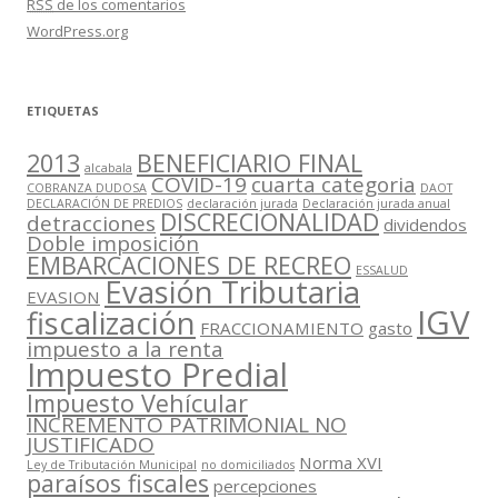
RSS
de los comentarios
WordPress.org
ETIQUETAS
2013
BENEFICIARIO FINAL
alcabala
COVID-19
cuarta categoria
COBRANZA DUDOSA
DAOT
DECLARACIÓN DE PREDIOS
declaración jurada
Declaración jurada anual
DISCRECIONALIDAD
detracciones
dividendos
Doble imposición
EMBARCACIONES DE RECREO
ESSALUD
Evasión Tributaria
EVASION
IGV
fiscalización
FRACCIONAMIENTO
gasto
impuesto a la renta
Impuesto Predial
Impuesto Vehícular
INCREMENTO PATRIMONIAL NO
JUSTIFICADO
Norma XVI
Ley de Tributación Municipal
no domiciliados
paraísos fiscales
percepciones