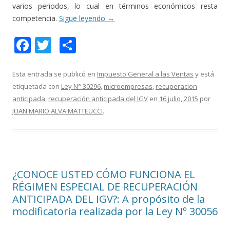
varios periodos, lo cual en términos económicos resta
competencia.
Sigue leyendo
→
F
T
C
ac
w
o
e
itt
m
Esta entrada se publicó en
Impuesto General a las Ventas
y está
etiquetada con
Ley N° 30296
,
microempresas
,
recuperacion
b
er
p
anticipada
,
recuperación anticipada del IGV
en
16 julio, 2015
por
o
ar
JUAN MARIO ALVA MATTEUCCI
.
o
ti
k
r
¿CONOCE USTED CÓMO FUNCIONA EL
RÉGIMEN ESPECIAL DE RECUPERACIÓN
ANTICIPADA DEL IGV?: A propósito de la
modificatoria realizada por la Ley Nº 30056