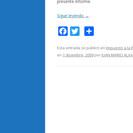
presente informe.
Sigue leyendo
→
F
T
C
ac
w
o
e
itt
m
Esta entrada se publicó en
Impuesto a la 
en
1 diciembre, 2009
por
JUAN MARIO ALVA
b
er
p
o
ar
o
ti
k
r