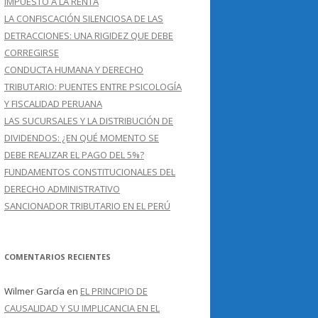
IMPUESTO A LA RENTA
LA CONFISCACIÓN SILENCIOSA DE LAS
DETRACCIONES: UNA RIGIDEZ QUE DEBE
CORREGIRSE
CONDUCTA HUMANA Y DERECHO
TRIBUTARIO: PUENTES ENTRE PSICOLOGÍA
Y FISCALIDAD PERUANA
LAS SUCURSALES Y LA DISTRIBUCIÓN DE
DIVIDENDOS: ¿EN QUÉ MOMENTO SE
DEBE REALIZAR EL PAGO DEL 5%?
FUNDAMENTOS CONSTITUCIONALES DEL
DERECHO ADMINISTRATIVO
SANCIONADOR TRIBUTARIO EN EL PERÚ
COMENTARIOS RECIENTES
Wilmer García
en
EL PRINCIPIO DE
CAUSALIDAD Y SU IMPLICANCIA EN EL