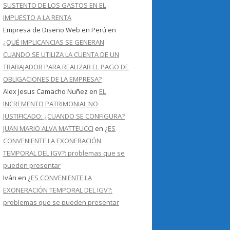
SUSTENTO DE LOS GASTOS EN EL
IMPUESTO A LA RENTA
Empresa de Diseño Web en Perú
en
¿QUÉ IMPLICANCIAS SE GENERAN
CUANDO SE UTILIZA LA CUENTA DE UN
TRABAJADOR PARA REALIZAR EL PAGO DE
OBLIGACIONES DE LA EMPRESA?
Alex Jesus Camacho Nuñez
en
EL
INCREMENTO PATRIMONIAL NO
JUSTIFICADO: ¿CUANDO SE CONFIGURA?
JUAN MARIO ALVA MATTEUCCI
en
¿ES
CONVENIENTE LA EXONERACIÓN
TEMPORAL DEL IGV?: problemas que se
pueden presentar
Iván
en
¿ES CONVENIENTE LA
EXONERACIÓN TEMPORAL DEL IGV?:
problemas que se pueden presentar