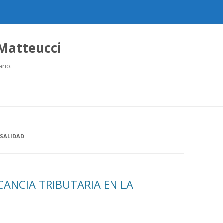
 Matteucci
ario.
Ir
al
contenido
USALIDAD
CANCIA TRIBUTARIA EN LA