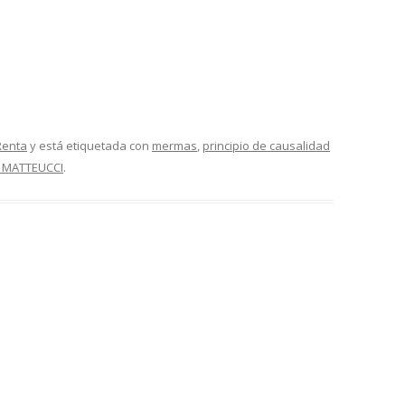
Renta
y está etiquetada con
mermas
,
principio de causalidad
 MATTEUCCI
.