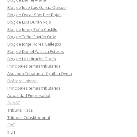
Blog de Daniel Arana
Blog de José Luis García Quispe
Blog de Oscar Sánchez Rojas
Blog de Luis Durán Rojo
Blog de Jenny Peña Castillo
Blog de Toño Gaytán Ortiz
Blog de Jorge Flores Gallegos
Blog de Daniel Yacolca Estares
Blog de Luz Hirache Flores
Principales temas tributarios
Asesoría Tributaria - Cynthia Oyola
Bitácora Laboral
Principales temas tributarios
Actualidad Empresarial
SUNAT
Tribunal Fiscal
Tribunal Constitucional
CIAT
IPDT