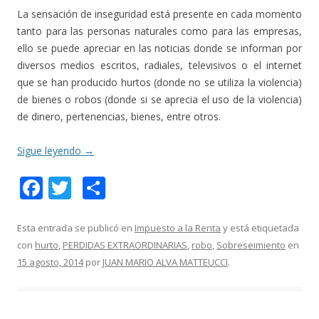
La sensación de inseguridad está presente en cada momento
tanto para las personas naturales como para las empresas,
ello se puede apreciar en las noticias donde se informan por
diversos medios escritos, radiales, televisivos o el internet
que se han producido hurtos (donde no se utiliza la violencia)
de bienes o robos (donde si se aprecia el uso de la violencia)
de dinero, pertenencias, bienes, entre otros.
Sigue leyendo
→
F
T
C
ac
w
o
e
itt
m
Esta entrada se publicó en
Impuesto a la Renta
y está etiquetada
con
hurto
,
PERDIDAS EXTRAORDINARIAS
,
robo
,
Sobreseimiento
en
b
er
p
15 agosto, 2014
por
JUAN MARIO ALVA MATTEUCCI
.
o
ar
o
ti