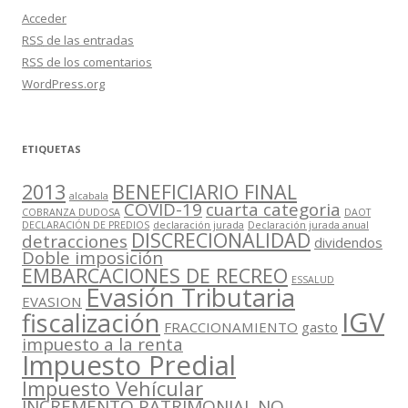
Acceder
RSS
de las entradas
RSS
de los comentarios
WordPress.org
ETIQUETAS
2013
BENEFICIARIO FINAL
alcabala
COVID-19
cuarta categoria
COBRANZA DUDOSA
DAOT
DECLARACIÓN DE PREDIOS
declaración jurada
Declaración jurada anual
DISCRECIONALIDAD
detracciones
dividendos
Doble imposición
EMBARCACIONES DE RECREO
ESSALUD
Evasión Tributaria
EVASION
IGV
fiscalización
FRACCIONAMIENTO
gasto
impuesto a la renta
Impuesto Predial
Impuesto Vehícular
INCREMENTO PATRIMONIAL NO