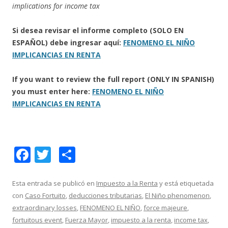
implications for income tax
Si desea revisar el informe completo (SOLO EN
ESPAÑOL) debe ingresar aquí:
FENOMENO EL NIÑO
IMPLICANCIAS EN RENTA
If you want to review the full report (ONLY IN SPANISH)
you must enter here:
FENOMENO EL NIÑO
IMPLICANCIAS EN RENTA
F
T
C
ac
w
o
e
itt
m
Esta entrada se publicó en
Impuesto a la Renta
y está etiquetada
con
Caso Fortuito
,
deducciones tributarias
,
El Niño phenomenon
,
b
er
p
extraordinary losses
,
FENOMENO EL NIÑO
,
force majeure
,
o
ar
fortuitous event
,
Fuerza Mayor
,
impuesto a la renta
,
income tax
,