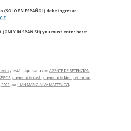
eto (SOLO EN ESPAÑOL) debe ingresar
CIE
rt (ONLY IN SPANISH) you must enter here:
Renta
y está etiquetada con
AGENTE DE RETENCION
,
SPECIE
,
payment in cash
,
payment in kind
,
retención
,
, 2022
por
JUAN MARIO ALVA MATTEUCCI
.