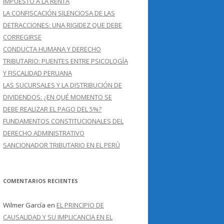
IMPUESTO A LA RENTA
LA CONFISCACIÓN SILENCIOSA DE LAS
DETRACCIONES: UNA RIGIDEZ QUE DEBE
CORREGIRSE
CONDUCTA HUMANA Y DERECHO
TRIBUTARIO: PUENTES ENTRE PSICOLOGÍA
Y FISCALIDAD PERUANA
LAS SUCURSALES Y LA DISTRIBUCIÓN DE
DIVIDENDOS: ¿EN QUÉ MOMENTO SE
DEBE REALIZAR EL PAGO DEL 5%?
FUNDAMENTOS CONSTITUCIONALES DEL
DERECHO ADMINISTRATIVO
SANCIONADOR TRIBUTARIO EN EL PERÚ
COMENTARIOS RECIENTES
Wilmer García
en
EL PRINCIPIO DE
CAUSALIDAD Y SU IMPLICANCIA EN EL