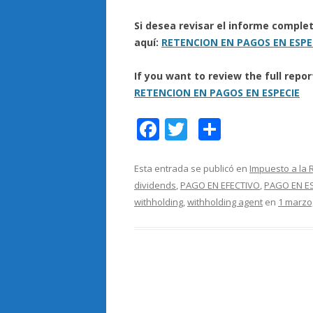
Si desea revisar el informe compl
aquí:
RETENCION EN PAGOS EN ESPE
If you want to review the full repo
RETENCION EN PAGOS EN ESPECIE
F
T
C
ac
w
o
e
itt
m
Esta entrada se publicó en
Impuesto a la 
dividends
,
PAGO EN EFECTIVO
,
PAGO EN E
b
er
p
withholding
,
withholding agent
en
1 marzo
o
ar
o
ti
k
r