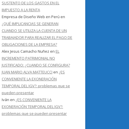
SUSTENTO DE LOS GASTOS EN EL
IMPUESTO A LA RENTA
Empresa de Diseño Web en Perú
en
¿QUÉ IMPLICANCIAS SE GENERAN
CUANDO SE UTILIZA LA CUENTA DE UN
TRABAJADOR PARA REALIZAR EL PAGO DE
OBLIGACIONES DE LA EMPRESA?
Alex Jesus Camacho Nuñez
en
EL
INCREMENTO PATRIMONIAL NO
JUSTIFICADO: ¿CUANDO SE CONFIGURA?
JUAN MARIO ALVA MATTEUCCI
en
¿ES
CONVENIENTE LA EXONERACIÓN
TEMPORAL DEL IGV?: problemas que se
pueden presentar
Iván
en
¿ES CONVENIENTE LA
EXONERACIÓN TEMPORAL DEL IGV?:
problemas que se pueden presentar