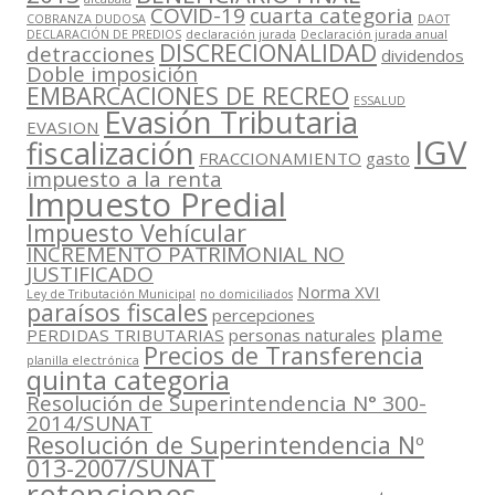
COVID-19
cuarta categoria
COBRANZA DUDOSA
DAOT
DECLARACIÓN DE PREDIOS
declaración jurada
Declaración jurada anual
DISCRECIONALIDAD
detracciones
dividendos
Doble imposición
EMBARCACIONES DE RECREO
ESSALUD
Evasión Tributaria
EVASION
IGV
fiscalización
FRACCIONAMIENTO
gasto
impuesto a la renta
Impuesto Predial
Impuesto Vehícular
INCREMENTO PATRIMONIAL NO
JUSTIFICADO
Norma XVI
Ley de Tributación Municipal
no domiciliados
paraísos fiscales
percepciones
plame
PERDIDAS TRIBUTARIAS
personas naturales
Precios de Transferencia
planilla electrónica
quinta categoria
Resolución de Superintendencia N° 300-
2014/SUNAT
Resolución de Superintendencia Nº
013-2007/SUNAT
retenciones