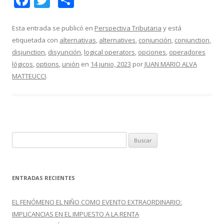
ac
w
o
e
itt
m
Esta entrada se publicó en
Perspectiva Tributaria
y está
etiquetada con
alternativas
,
alternatives
,
conjunción
,
conjunction
,
b
er
p
disjunction
,
disyunción
,
logical operators
,
opciones
,
operadores
o
ar
lógicos
,
options
,
unión
en
14 junio, 2023
por
JUAN MARIO ALVA
o
ti
MATTEUCCI
.
k
r
B
u
s
c
ENTRADAS RECIENTES
a
r
EL FENÓMENO EL NIÑO COMO EVENTO EXTRAORDINARIO:
:
IMPLICANCIAS EN EL IMPUESTO A LA RENTA