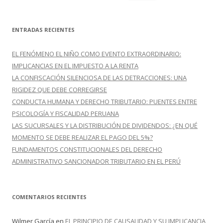
u
s
c
ENTRADAS RECIENTES
a
r
EL FENÓMENO EL NIÑO COMO EVENTO EXTRAORDINARIO:
:
IMPLICANCIAS EN EL IMPUESTO A LA RENTA
LA CONFISCACIÓN SILENCIOSA DE LAS DETRACCIONES: UNA
RIGIDEZ QUE DEBE CORREGIRSE
CONDUCTA HUMANA Y DERECHO TRIBUTARIO: PUENTES ENTRE
PSICOLOGÍA Y FISCALIDAD PERUANA
LAS SUCURSALES Y LA DISTRIBUCIÓN DE DIVIDENDOS: ¿EN QUÉ
MOMENTO SE DEBE REALIZAR EL PAGO DEL 5%?
FUNDAMENTOS CONSTITUCIONALES DEL DERECHO
ADMINISTRATIVO SANCIONADOR TRIBUTARIO EN EL PERÚ
COMENTARIOS RECIENTES
Wilmer García
en
EL PRINCIPIO DE CAUSALIDAD Y SU IMPLICANCIA