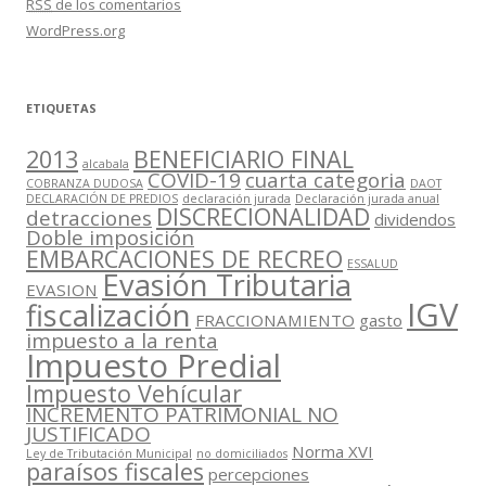
RSS
de los comentarios
WordPress.org
ETIQUETAS
2013
BENEFICIARIO FINAL
alcabala
COVID-19
cuarta categoria
COBRANZA DUDOSA
DAOT
DECLARACIÓN DE PREDIOS
declaración jurada
Declaración jurada anual
DISCRECIONALIDAD
detracciones
dividendos
Doble imposición
EMBARCACIONES DE RECREO
ESSALUD
Evasión Tributaria
EVASION
IGV
fiscalización
FRACCIONAMIENTO
gasto
impuesto a la renta
Impuesto Predial
Impuesto Vehícular
INCREMENTO PATRIMONIAL NO
JUSTIFICADO
Norma XVI
Ley de Tributación Municipal
no domiciliados
paraísos fiscales
percepciones