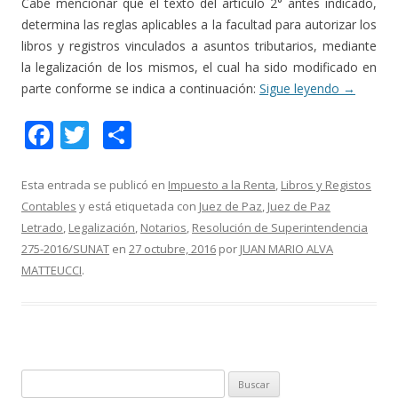
Cabe mencionar que el texto del artículo 2° antes indicado,
determina las reglas aplicables a la facultad para autorizar los
libros y registros vinculados a asuntos tributarios, mediante
la legalización de los mismos, el cual ha sido modificado en
parte conforme se indica a continuación:
Sigue leyendo
→
F
T
C
ac
w
o
e
itt
m
Esta entrada se publicó en
Impuesto a la Renta
,
Libros y Registos
Contables
y está etiquetada con
Juez de Paz
,
Juez de Paz
b
er
p
Letrado
,
Legalización
,
Notarios
,
Resolución de Superintendencia
o
ar
275-2016/SUNAT
en
27 octubre, 2016
por
JUAN MARIO ALVA
o
ti
MATTEUCCI
.
k
r
B