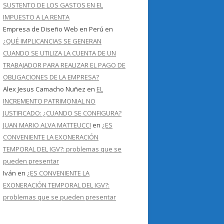
SUSTENTO DE LOS GASTOS EN EL
IMPUESTO A LA RENTA
Empresa de Diseño Web en Perú
en
¿QUÉ IMPLICANCIAS SE GENERAN
CUANDO SE UTILIZA LA CUENTA DE UN
TRABAJADOR PARA REALIZAR EL PAGO DE
OBLIGACIONES DE LA EMPRESA?
Alex Jesus Camacho Nuñez
en
EL
INCREMENTO PATRIMONIAL NO
JUSTIFICADO: ¿CUANDO SE CONFIGURA?
JUAN MARIO ALVA MATTEUCCI
en
¿ES
CONVENIENTE LA EXONERACIÓN
TEMPORAL DEL IGV?: problemas que se
pueden presentar
Iván
en
¿ES CONVENIENTE LA
EXONERACIÓN TEMPORAL DEL IGV?:
problemas que se pueden presentar