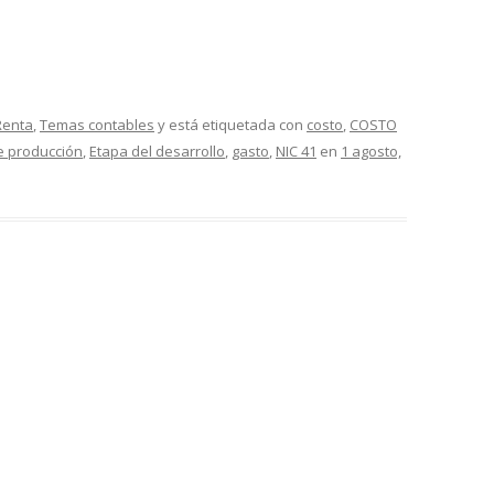
Renta
,
Temas contables
y está etiquetada con
costo
,
COSTO
e producción
,
Etapa del desarrollo
,
gasto
,
NIC 41
en
1 agosto,