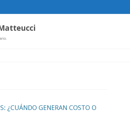
 Matteucci
ario.
Ir
al
contenido
OS: ¿CUÁNDO GENERAN COSTO O