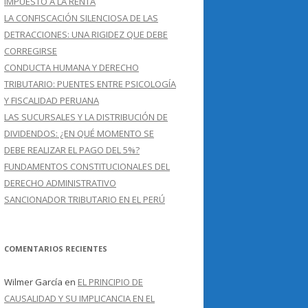
IMPUESTO A LA RENTA
LA CONFISCACIÓN SILENCIOSA DE LAS
DETRACCIONES: UNA RIGIDEZ QUE DEBE
CORREGIRSE
CONDUCTA HUMANA Y DERECHO
TRIBUTARIO: PUENTES ENTRE PSICOLOGÍA
Y FISCALIDAD PERUANA
LAS SUCURSALES Y LA DISTRIBUCIÓN DE
DIVIDENDOS: ¿EN QUÉ MOMENTO SE
DEBE REALIZAR EL PAGO DEL 5%?
FUNDAMENTOS CONSTITUCIONALES DEL
DERECHO ADMINISTRATIVO
SANCIONADOR TRIBUTARIO EN EL PERÚ
COMENTARIOS RECIENTES
Wilmer García
en
EL PRINCIPIO DE
CAUSALIDAD Y SU IMPLICANCIA EN EL