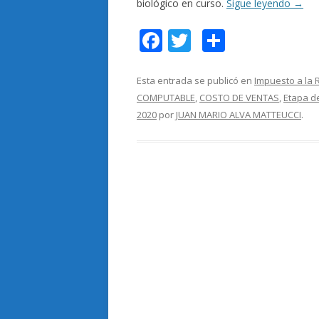
biológico en curso.
Sigue leyendo
→
F
T
C
ac
w
o
e
itt
m
Esta entrada se publicó en
Impuesto a la 
COMPUTABLE
,
COSTO DE VENTAS
,
Etapa d
b
er
p
2020
por
JUAN MARIO ALVA MATTEUCCI
.
o
ar
o
ti
k
r