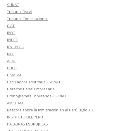
SUNAT
Tribunal Fiscal
Tribunal Constitucional
CIAT
IPDT
IPIDET
IFA - PERÚ
MEF
AEAT
PUCP
UNMSM
Caculadora Tributaria - SUNAT
Derecho Penal Empresarial
Cronogramas Tributarios - SUNAT
AMCHAM
Bitácora sobre la inmigración en el Perú, siglo XIX
INSTITUTO DEL PERU
PALABRAS ESDRUJULAS