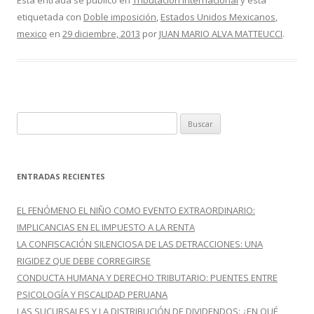
e
itt
m
Esta entrada se publicó en
Tributación Internacional
y está
etiquetada con
Doble imposición
,
Estados Unidos Mexicanos
,
b
er
p
mexico
en
29 diciembre, 2013
por
JUAN MARIO ALVA MATTEUCCI
.
o
ar
o
ti
k
r
B
u
s
c
ENTRADAS RECIENTES
a
r
EL FENÓMENO EL NIÑO COMO EVENTO EXTRAORDINARIO:
:
IMPLICANCIAS EN EL IMPUESTO A LA RENTA
LA CONFISCACIÓN SILENCIOSA DE LAS DETRACCIONES: UNA
RIGIDEZ QUE DEBE CORREGIRSE
CONDUCTA HUMANA Y DERECHO TRIBUTARIO: PUENTES ENTRE
PSICOLOGÍA Y FISCALIDAD PERUANA
LAS SUCURSALES Y LA DISTRIBUCIÓN DE DIVIDENDOS: ¿EN QUÉ