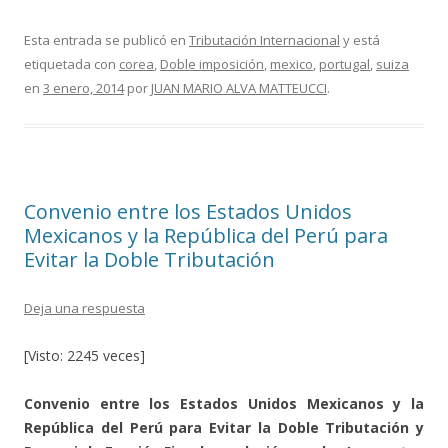
ac
w
o
e
itt
m
Esta entrada se publicó en
Tributación Internacional
y está
etiquetada con
corea
,
Doble imposición
,
mexico
,
portugal
,
suiza
b
er
p
en
3 enero, 2014
por
JUAN MARIO ALVA MATTEUCCI
.
o
ar
o
ti
k
r
Convenio entre los Estados Unidos
Mexicanos y la República del Perú para
Evitar la Doble Tributación
Deja una respuesta
[Visto: 2245 veces]
Convenio entre los Estados Unidos Mexicanos y la
República del Perú para Evitar la Doble Tributación y