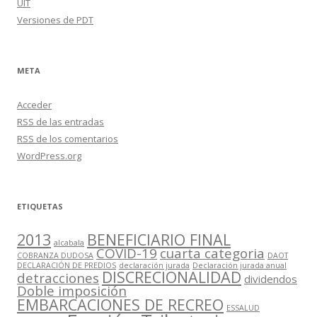
UIT
Versiones de PDT
META
Acceder
RSS
de las entradas
RSS
de los comentarios
WordPress.org
ETIQUETAS
2013
BENEFICIARIO FINAL
alcabala
COVID-19
cuarta categoria
COBRANZA DUDOSA
DAOT
DECLARACIÓN DE PREDIOS
declaración jurada
Declaración jurada anual
DISCRECIONALIDAD
detracciones
dividendos
Doble imposición
EMBARCACIONES DE RECREO
ESSALUD