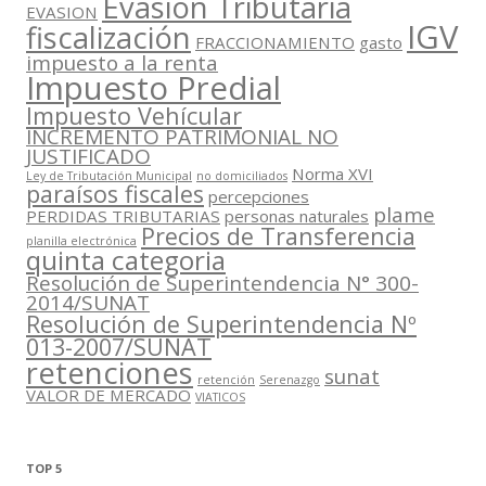
Evasión Tributaria
EVASION
IGV
fiscalización
FRACCIONAMIENTO
gasto
impuesto a la renta
Impuesto Predial
Impuesto Vehícular
INCREMENTO PATRIMONIAL NO
JUSTIFICADO
Norma XVI
Ley de Tributación Municipal
no domiciliados
paraísos fiscales
percepciones
plame
PERDIDAS TRIBUTARIAS
personas naturales
Precios de Transferencia
planilla electrónica
quinta categoria
Resolución de Superintendencia N° 300-
2014/SUNAT
Resolución de Superintendencia Nº
013-2007/SUNAT
retenciones
sunat
retención
Serenazgo
VALOR DE MERCADO
VIATICOS
TOP 5