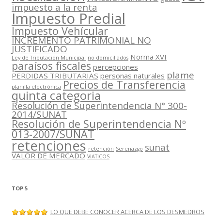
impuesto a la renta
Impuesto Predial
Impuesto Vehícular
INCREMENTO PATRIMONIAL NO
JUSTIFICADO
Norma XVI
Ley de Tributación Municipal
no domiciliados
paraísos fiscales
percepciones
plame
PERDIDAS TRIBUTARIAS
personas naturales
Precios de Transferencia
planilla electrónica
quinta categoria
Resolución de Superintendencia N° 300-
2014/SUNAT
Resolución de Superintendencia Nº
013-2007/SUNAT
retenciones
sunat
retención
Serenazgo
VALOR DE MERCADO
VIATICOS
TOP 5
LO QUE DEBE CONOCER ACERCA DE LOS DESMEDROS