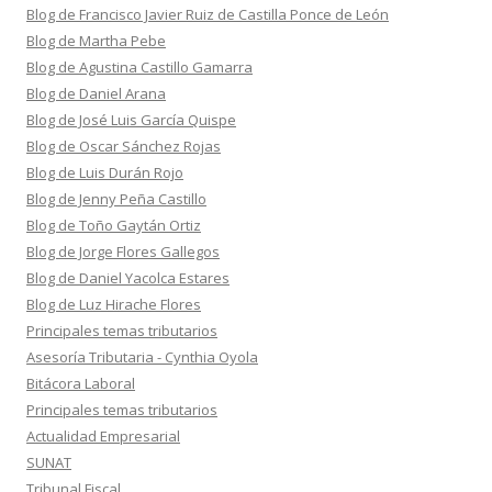
Blog de Francisco Javier Ruiz de Castilla Ponce de León
Blog de Martha Pebe
Blog de Agustina Castillo Gamarra
Blog de Daniel Arana
Blog de José Luis García Quispe
Blog de Oscar Sánchez Rojas
Blog de Luis Durán Rojo
Blog de Jenny Peña Castillo
Blog de Toño Gaytán Ortiz
Blog de Jorge Flores Gallegos
Blog de Daniel Yacolca Estares
Blog de Luz Hirache Flores
Principales temas tributarios
Asesoría Tributaria - Cynthia Oyola
Bitácora Laboral
Principales temas tributarios
Actualidad Empresarial
SUNAT
Tribunal Fiscal