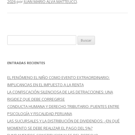
o
ti
2026
por
JUAN MARIO ALVA MATTEUCCI
.
k
r
B
u
s
c
ENTRADAS RECIENTES
a
r
EL FENÓMENO EL NIÑO COMO EVENTO EXTRAORDINARIO:
:
IMPLICANCIAS EN EL IMPUESTO A LA RENTA
LA CONFISCACIÓN SILENCIOSA DE LAS DETRACCIONES: UNA
RIGIDEZ QUE DEBE CORREGIRSE
CONDUCTA HUMANA Y DERECHO TRIBUTARIO: PUENTES ENTRE
PSICOLOGÍA Y FISCALIDAD PERUANA
LAS SUCURSALES Y LA DISTRIBUCIÓN DE DIVIDENDOS: ¿EN QUÉ
MOMENTO SE DEBE REALIZAR EL PAGO DEL 5%?