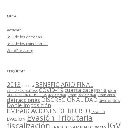
META
Acceder
RSS
de las entradas
RSS
de los comentarios
WordPress.org
ETIQUETAS
2013
BENEFICIARIO FINAL
alcabala
COVID-19
cuarta categoria
COBRANZA DUDOSA
DAOT
DECLARACIÓN DE PREDIOS
declaración jurada
Declaración jurada anual
DISCRECIONALIDAD
detracciones
dividendos
Doble imposición
EMBARCACIONES DE RECREO
ESSALUD
Evasión Tributaria
EVASION
IGV
fiscalización
FRACCIONAMIENTO
gasto