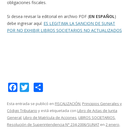
obligaciones fiscales.
Si desea revisar la editorial en archivo PDF (
EN ESPAÑOL
)
debe ingresar aquí:
ES LEGITIMA LA SANCION DE SUNAT
POR NO EXHIBIR LIBROS SOCIETARIOS NO ACTUALIZADOS
F
T
C
ac
w
o
e
itt
m
Esta entrada se publicó en
FISCALIZACIÓN
,
Principios Generales y
Código Tributario
y está etiquetada con
Libro de Actas de Junta
b
er
p
General
,
Libro de Matrícula de Acciones
,
LIBROS SOCIETARIOS
,
o
ar
Resolución de Superintendencia N° 234-2006/SUNAT
en
2 enero,