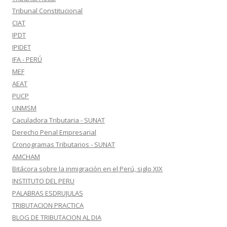
Tribunal Constitucional
CIAT
IPDT
IPIDET
IFA - PERÚ
MEF
AEAT
PUCP
UNMSM
Caculadora Tributaria - SUNAT
Derecho Penal Empresarial
Cronogramas Tributarios - SUNAT
AMCHAM
Bitácora sobre la inmigración en el Perú, siglo XIX
INSTITUTO DEL PERU
PALABRAS ESDRUJULAS
TRIBUTACION PRACTICA
BLOG DE TRIBUTACION AL DIA