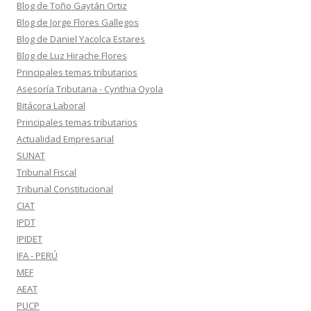
Blog de Toño Gaytán Ortiz
Blog de Jorge Flores Gallegos
Blog de Daniel Yacolca Estares
Blog de Luz Hirache Flores
Principales temas tributarios
Asesoría Tributaria - Cynthia Oyola
Bitácora Laboral
Principales temas tributarios
Actualidad Empresarial
SUNAT
Tribunal Fiscal
Tribunal Constitucional
CIAT
IPDT
IPIDET
IFA - PERÚ
MEF
AEAT
PUCP