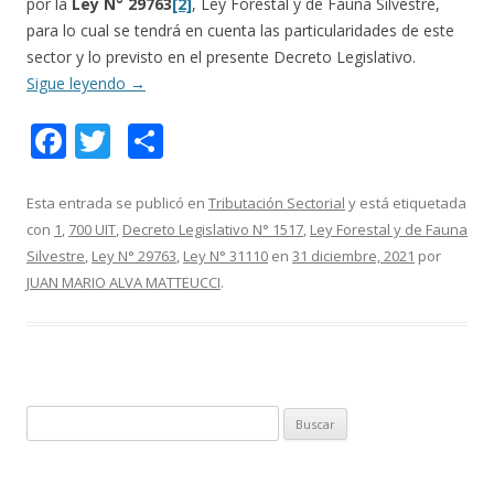
por la
Ley N° 29763
[2]
, Ley Forestal y de Fauna Silvestre,
para lo cual se tendrá en cuenta las particularidades de este
sector y lo previsto en el presente Decreto Legislativo.
Sigue leyendo
→
F
T
C
ac
w
o
e
itt
m
Esta entrada se publicó en
Tributación Sectorial
y está etiquetada
con
1
,
700 UIT
,
Decreto Legislativo N° 1517
,
Ley Forestal y de Fauna
b
er
p
Silvestre
,
Ley N° 29763
,
Ley N° 31110
en
31 diciembre, 2021
por
o
ar
JUAN MARIO ALVA MATTEUCCI
.
o
ti
k
r
B
u
s