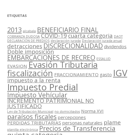
ETIQUETAS
2013
BENEFICIARIO FINAL
alcabala
COVID-19
cuarta categoria
COBRANZA DUDOSA
DAOT
DECLARACIÓN DE PREDIOS
declaración jurada
Declaración jurada anual
DISCRECIONALIDAD
detracciones
dividendos
Doble imposición
EMBARCACIONES DE RECREO
ESSALUD
Evasión Tributaria
EVASION
IGV
fiscalización
FRACCIONAMIENTO
gasto
impuesto a la renta
Impuesto Predial
Impuesto Vehícular
INCREMENTO PATRIMONIAL NO
JUSTIFICADO
Norma XVI
Ley de Tributación Municipal
no domiciliados
paraísos fiscales
percepciones
plame
PERDIDAS TRIBUTARIAS
personas naturales
Precios de Transferencia
planilla electrónica
quinta categoria