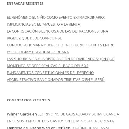
c
ENTRADAS RECIENTES
a
r
EL FENÓMENO EL NIÑO COMO EVENTO EXTRAORDINARIO:
:
IMPLICANCIAS EN EL IMPUESTO A LA RENTA
LA CONFISCACIÓN SILENCIOSA DE LAS DETRACCIONES: UNA
RIGIDEZ QUE DEBE CORREGIRSE
CONDUCTA HUMANA Y DERECHO TRIBUTARIO: PUENTES ENTRE
PSICOLOGÍA Y FISCALIDAD PERUANA
LAS SUCURSALES Y LA DISTRIBUCIÓN DE DIVIDENDOS: ¿EN QUÉ
MOMENTO SE DEBE REALIZAR EL PAGO DEL 5%?
FUNDAMENTOS CONSTITUCIONALES DEL DERECHO
ADMINISTRATIVO SANCIONADOR TRIBUTARIO EN EL PERÚ
COMENTARIOS RECIENTES
Wilmer García
en
EL PRINCIPIO DE CAUSALIDAD Y SU IMPLICANCIA
EN EL SUSTENTO DE LOS GASTOS EN EL IMPUESTO A LA RENTA
Empresa de Diseño Web en Perú
en
¿QUÉ IMPLICANCIAS SE