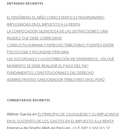
c
ENTRADAS RECIENTES
a
r
EL FENÓMENO EL NIÑO COMO EVENTO EXTRAORDINARIO:
:
IMPLICANCIAS EN EL IMPUESTO A LA RENTA
LA CONFISCACIÓN SILENCIOSA DE LAS DETRACCIONES: UNA
RIGIDEZ QUE DEBE CORREGIRSE
CONDUCTA HUMANA Y DERECHO TRIBUTARIO: PUENTES ENTRE
PSICOLOGÍA Y FISCALIDAD PERUANA
LAS SUCURSALES Y LA DISTRIBUCIÓN DE DIVIDENDOS: ¿EN QUÉ
MOMENTO SE DEBE REALIZAR EL PAGO DEL 5%?
FUNDAMENTOS CONSTITUCIONALES DEL DERECHO
ADMINISTRATIVO SANCIONADOR TRIBUTARIO EN EL PERÚ
COMENTARIOS RECIENTES
Wilmer García
en
EL PRINCIPIO DE CAUSALIDAD Y SU IMPLICANCIA
EN EL SUSTENTO DE LOS GASTOS EN EL IMPUESTO A LA RENTA
Empresa de Diseño Web en Perú
en
¿QUÉ IMPLICANCIAS SE