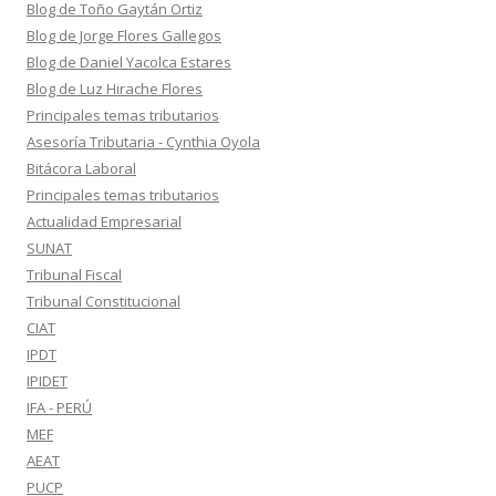
Blog de Toño Gaytán Ortiz
Blog de Jorge Flores Gallegos
Blog de Daniel Yacolca Estares
Blog de Luz Hirache Flores
Principales temas tributarios
Asesoría Tributaria - Cynthia Oyola
Bitácora Laboral
Principales temas tributarios
Actualidad Empresarial
SUNAT
Tribunal Fiscal
Tribunal Constitucional
CIAT
IPDT
IPIDET
IFA - PERÚ
MEF
AEAT
PUCP