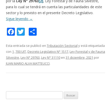
por la
Ley N° 29763
[2]
, Ley Forestal y de Fauna Silvestre,
para lo cual se tendrá en cuenta las particularidades de este
sector y lo previsto en el presente Decreto Legislativo.
Sigue leyendo
→
F
T
C
ac
w
o
e
itt
m
Esta entrada se publicó en
Tributación Sectorial
y está etiquetada
con
1
,
700 UIT
,
Decreto Legislativo N° 1517
,
Ley Forestal y de Fauna
b
er
p
Silvestre
,
Ley N° 29763
,
Ley N° 31110
en
31 diciembre, 2021
por
o
ar
JUAN MARIO ALVA MATTEUCCI
.
o
ti
k
r
B
u
s