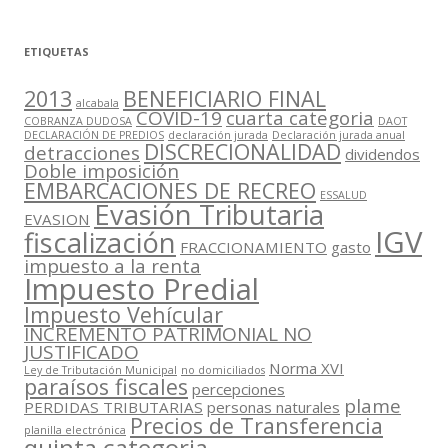
ETIQUETAS
2013
BENEFICIARIO FINAL
alcabala
COVID-19
cuarta categoria
COBRANZA DUDOSA
DAOT
DECLARACIÓN DE PREDIOS
declaración jurada
Declaración jurada anual
DISCRECIONALIDAD
detracciones
dividendos
Doble imposición
EMBARCACIONES DE RECREO
ESSALUD
Evasión Tributaria
EVASION
IGV
fiscalización
FRACCIONAMIENTO
gasto
impuesto a la renta
Impuesto Predial
Impuesto Vehícular
INCREMENTO PATRIMONIAL NO
JUSTIFICADO
Norma XVI
Ley de Tributación Municipal
no domiciliados
paraísos fiscales
percepciones
plame
PERDIDAS TRIBUTARIAS
personas naturales
Precios de Transferencia
planilla electrónica
quinta categoria