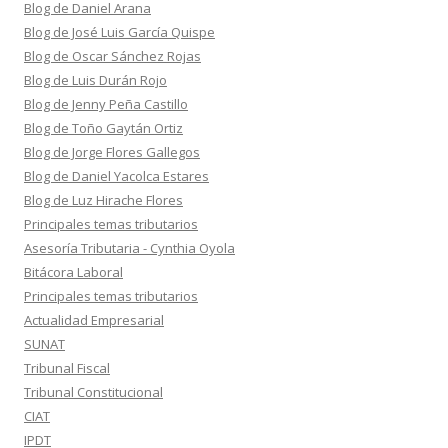
Blog de Daniel Arana
Blog de José Luis García Quispe
Blog de Oscar Sánchez Rojas
Blog de Luis Durán Rojo
Blog de Jenny Peña Castillo
Blog de Toño Gaytán Ortiz
Blog de Jorge Flores Gallegos
Blog de Daniel Yacolca Estares
Blog de Luz Hirache Flores
Principales temas tributarios
Asesoría Tributaria - Cynthia Oyola
Bitácora Laboral
Principales temas tributarios
Actualidad Empresarial
SUNAT
Tribunal Fiscal
Tribunal Constitucional
CIAT
IPDT