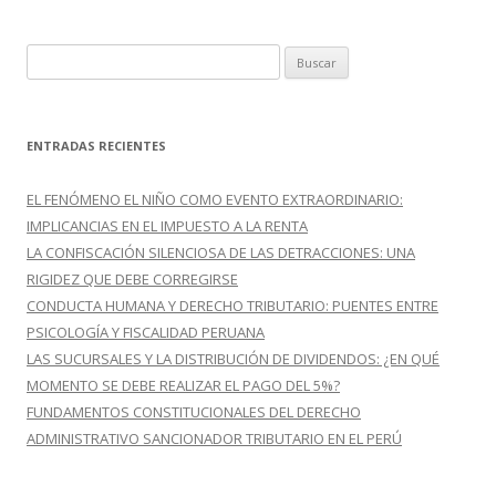
k
r
B
u
s
c
ENTRADAS RECIENTES
a
r
EL FENÓMENO EL NIÑO COMO EVENTO EXTRAORDINARIO:
:
IMPLICANCIAS EN EL IMPUESTO A LA RENTA
LA CONFISCACIÓN SILENCIOSA DE LAS DETRACCIONES: UNA
RIGIDEZ QUE DEBE CORREGIRSE
CONDUCTA HUMANA Y DERECHO TRIBUTARIO: PUENTES ENTRE
PSICOLOGÍA Y FISCALIDAD PERUANA
LAS SUCURSALES Y LA DISTRIBUCIÓN DE DIVIDENDOS: ¿EN QUÉ
MOMENTO SE DEBE REALIZAR EL PAGO DEL 5%?
FUNDAMENTOS CONSTITUCIONALES DEL DERECHO
ADMINISTRATIVO SANCIONADOR TRIBUTARIO EN EL PERÚ