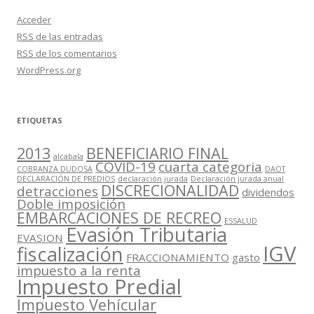
Acceder
RSS
de las entradas
RSS
de los comentarios
WordPress.org
ETIQUETAS
2013
BENEFICIARIO FINAL
alcabala
COVID-19
cuarta categoria
COBRANZA DUDOSA
DAOT
DECLARACIÓN DE PREDIOS
declaración jurada
Declaración jurada anual
DISCRECIONALIDAD
detracciones
dividendos
Doble imposición
EMBARCACIONES DE RECREO
ESSALUD
Evasión Tributaria
EVASION
IGV
fiscalización
FRACCIONAMIENTO
gasto
impuesto a la renta
Impuesto Predial
Impuesto Vehícular