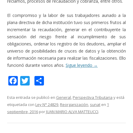
reclamos, procesos de recaudación y cobranza, entre otros.
El compromiso y la labor de sus trabajadores aunado a la
plana directiva de dicha institución tuvo sus primeros frutos al
incrementar la recaudación, generar en el contribuyente la
sensación del riesgo frente al incumplimiento de sus
obligaciones, ordenar los registro de los deudores, ampliar el
universo de posibilidades de cruces de datos y la obtención
de información necesaria para realizar las fiscalizaciones. Ello
funcionó durante varios años.
Sigue leyendo
→
F
T
C
ac
w
o
e
itt
m
Esta entrada se publicó en
General
,
Perspectiva Tributaria
y está
etiquetada con
Ley N° 24829
,
Reorganización
,
sunat
en
1
b
er
p
septiembre, 2016
por
JUAN MARIO ALVA MATTEUCCI
.
o
ar
o
ti