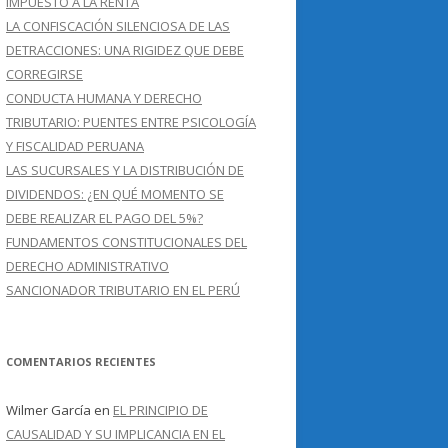
IMPUESTO A LA RENTA
LA CONFISCACIÓN SILENCIOSA DE LAS
DETRACCIONES: UNA RIGIDEZ QUE DEBE
CORREGIRSE
CONDUCTA HUMANA Y DERECHO
TRIBUTARIO: PUENTES ENTRE PSICOLOGÍA
Y FISCALIDAD PERUANA
LAS SUCURSALES Y LA DISTRIBUCIÓN DE
DIVIDENDOS: ¿EN QUÉ MOMENTO SE
DEBE REALIZAR EL PAGO DEL 5%?
FUNDAMENTOS CONSTITUCIONALES DEL
DERECHO ADMINISTRATIVO
SANCIONADOR TRIBUTARIO EN EL PERÚ
COMENTARIOS RECIENTES
Wilmer García
en
EL PRINCIPIO DE
CAUSALIDAD Y SU IMPLICANCIA EN EL