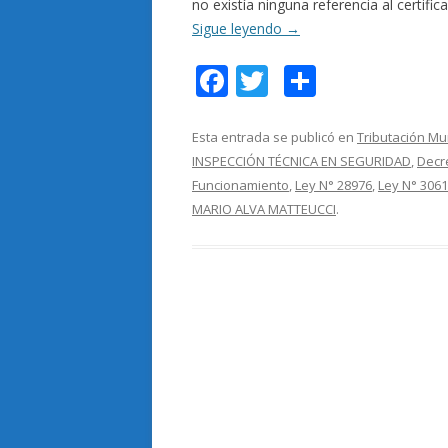
no existía ninguna referencia al certifi
Sigue leyendo
→
F
T
C
ac
w
o
e
itt
m
Esta entrada se publicó en
Tributación Mu
INSPECCIÓN TÉCNICA EN SEGURIDAD
,
Decre
b
er
p
Funcionamiento
,
Ley N° 28976
,
Ley N° 306
o
ar
MARIO ALVA MATTEUCCI
.
o
ti
k
r