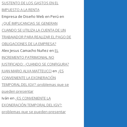
SUSTENTO DE LOS GASTOS EN EL
IMPUESTO A LA RENTA
Empresa de Diseño Web en Perú
en
¿QUÉ IMPLICANCIAS SE GENERAN
CUANDO SE UTILIZA LA CUENTA DE UN
TRABAJADOR PARA REALIZAR EL PAGO DE
OBLIGACIONES DE LA EMPRESA?
Alex Jesus Camacho Nuñez
en
EL
INCREMENTO PATRIMONIAL NO
JUSTIFICADO: ¿CUANDO SE CONFIGURA?
JUAN MARIO ALVA MATTEUCCI
en
¿ES
CONVENIENTE LA EXONERACIÓN
TEMPORAL DEL IGV?: problemas que se
pueden presentar
Iván
en
¿ES CONVENIENTE LA
EXONERACIÓN TEMPORAL DEL IGV?:
problemas que se pueden presentar