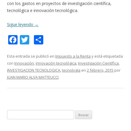
con los gastos en proyectos de investigación científica,
tecnológica e innovación tecnológica.
Sigue leyendo
→
F
T
C
ac
w
o
e
itt
m
Esta entrada se publicó en
Impuesto a la Renta
y está etiquetada
con
Innovación
,
innovación tecnológica
,
Investigación Científica
,
b
er
p
INVESTIGACION TECNOLOGICA
,
tecnología
en
2 febrero, 2015
por
o
ar
JUAN MARIO ALVA MATTEUCCI
.
o
ti
k
r
B
u
s