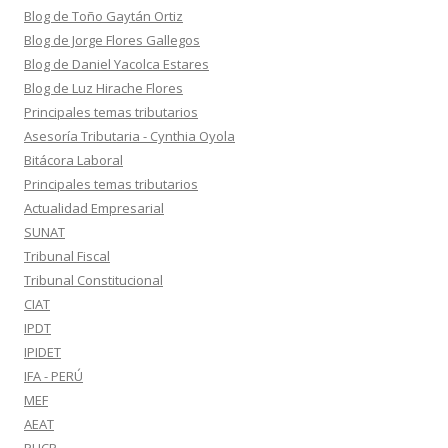
Blog de Toño Gaytán Ortiz
Blog de Jorge Flores Gallegos
Blog de Daniel Yacolca Estares
Blog de Luz Hirache Flores
Principales temas tributarios
Asesoría Tributaria - Cynthia Oyola
Bitácora Laboral
Principales temas tributarios
Actualidad Empresarial
SUNAT
Tribunal Fiscal
Tribunal Constitucional
CIAT
IPDT
IPIDET
IFA - PERÚ
MEF
AEAT