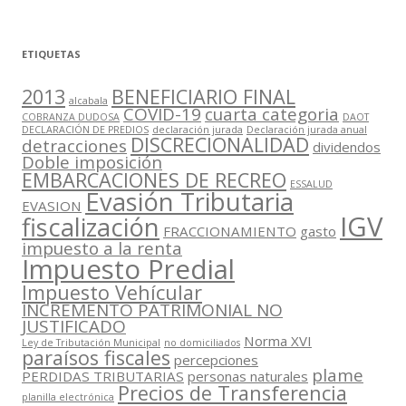
ETIQUETAS
2013
BENEFICIARIO FINAL
alcabala
COVID-19
cuarta categoria
COBRANZA DUDOSA
DAOT
DECLARACIÓN DE PREDIOS
declaración jurada
Declaración jurada anual
DISCRECIONALIDAD
detracciones
dividendos
Doble imposición
EMBARCACIONES DE RECREO
ESSALUD
Evasión Tributaria
EVASION
IGV
fiscalización
FRACCIONAMIENTO
gasto
impuesto a la renta
Impuesto Predial
Impuesto Vehícular
INCREMENTO PATRIMONIAL NO
JUSTIFICADO
Norma XVI
Ley de Tributación Municipal
no domiciliados
paraísos fiscales
percepciones
plame
PERDIDAS TRIBUTARIAS
personas naturales
Precios de Transferencia
planilla electrónica