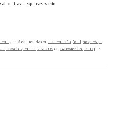
 about travel expenses within
Renta
y está etiquetada con
alimentación
,
food
,
hospedaje
,
vel
,
Travel expenses
,
VIATICOS
en
14 noviembre, 2017
por