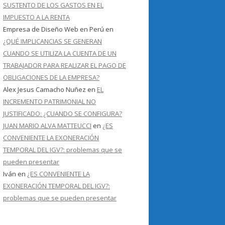
SUSTENTO DE LOS GASTOS EN EL
IMPUESTO A LA RENTA
Empresa de Diseño Web en Perú
en
¿QUÉ IMPLICANCIAS SE GENERAN
CUANDO SE UTILIZA LA CUENTA DE UN
TRABAJADOR PARA REALIZAR EL PAGO DE
OBLIGACIONES DE LA EMPRESA?
Alex Jesus Camacho Nuñez
en
EL
INCREMENTO PATRIMONIAL NO
JUSTIFICADO: ¿CUANDO SE CONFIGURA?
JUAN MARIO ALVA MATTEUCCI
en
¿ES
CONVENIENTE LA EXONERACIÓN
TEMPORAL DEL IGV?: problemas que se
pueden presentar
Iván
en
¿ES CONVENIENTE LA
EXONERACIÓN TEMPORAL DEL IGV?:
problemas que se pueden presentar