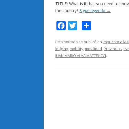
TITLE:
What is it that you need to know
the country?
Sigue leyendo
→
F
T
C
ac
w
o
e
itt
m
Esta entrada se publicó en
Impuesto a la 
lodging
,
mobility
,
movilidad
,
Provincias
,
tra
b
er
p
JUAN MARIO ALVA MATTEUCCI
.
o
ar
o
ti
k
r