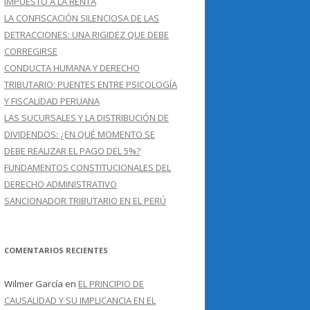
IMPUESTO A LA RENTA
LA CONFISCACIÓN SILENCIOSA DE LAS
DETRACCIONES: UNA RIGIDEZ QUE DEBE
CORREGIRSE
CONDUCTA HUMANA Y DERECHO
TRIBUTARIO: PUENTES ENTRE PSICOLOGÍA
Y FISCALIDAD PERUANA
LAS SUCURSALES Y LA DISTRIBUCIÓN DE
DIVIDENDOS: ¿EN QUÉ MOMENTO SE
DEBE REALIZAR EL PAGO DEL 5%?
FUNDAMENTOS CONSTITUCIONALES DEL
DERECHO ADMINISTRATIVO
SANCIONADOR TRIBUTARIO EN EL PERÚ
COMENTARIOS RECIENTES
Wilmer García
en
EL PRINCIPIO DE
CAUSALIDAD Y SU IMPLICANCIA EN EL