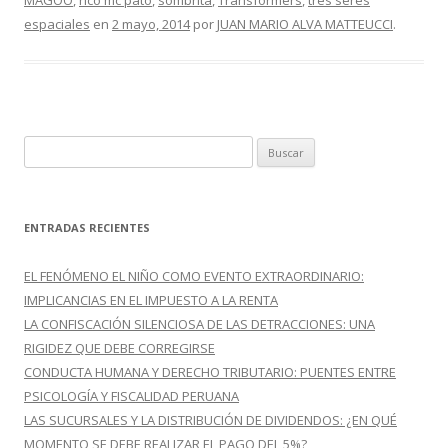
MAGOO
,
rico mc pato
,
sombrita
,
Transformers
,
tres seres
o
ti
espaciales
en
2 mayo, 2014
por
JUAN MARIO ALVA MATTEUCCI
.
k
r
B
u
s
c
ENTRADAS RECIENTES
a
r
EL FENÓMENO EL NIÑO COMO EVENTO EXTRAORDINARIO:
:
IMPLICANCIAS EN EL IMPUESTO A LA RENTA
LA CONFISCACIÓN SILENCIOSA DE LAS DETRACCIONES: UNA
RIGIDEZ QUE DEBE CORREGIRSE
CONDUCTA HUMANA Y DERECHO TRIBUTARIO: PUENTES ENTRE
PSICOLOGÍA Y FISCALIDAD PERUANA
LAS SUCURSALES Y LA DISTRIBUCIÓN DE DIVIDENDOS: ¿EN QUÉ
MOMENTO SE DEBE REALIZAR EL PAGO DEL 5%?