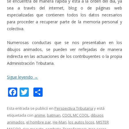
se encuentra de manera rápida y está a la orden del día, ya
sea a través del internet, blog o de páginas web
especializadas que contienen todos los datos necesarios
para proceder a recuperar parte de la memoria personal y
colectiva.
Numerosas conductas que se nos presentaban en los
dibujos animados, se pueden ver reflejadas de manera
indirecta en las actuaciones de los contribuyentes o la propia
Administración Tributaria.
Sigue leyendo
→
F
T
C
ac
w
o
e
itt
m
Esta entrada se publicó en
Perspectiva Tributaria
y está
etiquetada con
anime
,
batman
,
COOL MC COOL
,
dibujos
b
er
p
animados
,
el hombre par
,
He-Man
,
los autos locos
,
MISTER
o
ar