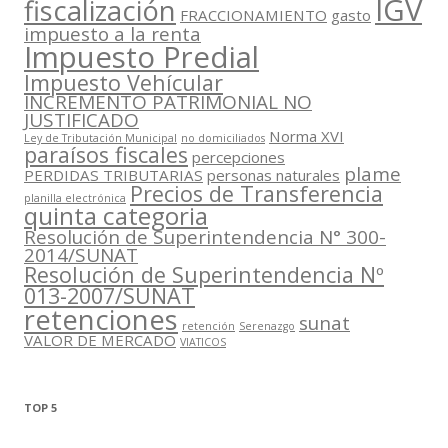
IGV
fiscalización
FRACCIONAMIENTO
gasto
impuesto a la renta
Impuesto Predial
Impuesto Vehícular
INCREMENTO PATRIMONIAL NO
JUSTIFICADO
Norma XVI
Ley de Tributación Municipal
no domiciliados
paraísos fiscales
percepciones
plame
PERDIDAS TRIBUTARIAS
personas naturales
Precios de Transferencia
planilla electrónica
quinta categoria
Resolución de Superintendencia N° 300-
2014/SUNAT
Resolución de Superintendencia Nº
013-2007/SUNAT
retenciones
sunat
retención
Serenazgo
VALOR DE MERCADO
VIATICOS
TOP 5