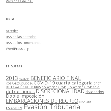
Versiones de PDT
META
Acceder
RSS
de las entradas
RSS
de los comentarios
WordPress.org
ETIQUETAS
2013
BENEFICIARIO FINAL
alcabala
COVID-19
cuarta categoria
COBRANZA DUDOSA
DAOT
DECLARACIÓN DE PREDIOS
declaración jurada
Declaración jurada anual
DISCRECIONALIDAD
detracciones
dividendos
Doble imposición
EMBARCACIONES DE RECREO
ESSALUD
Evasión Tributaria
EVASION