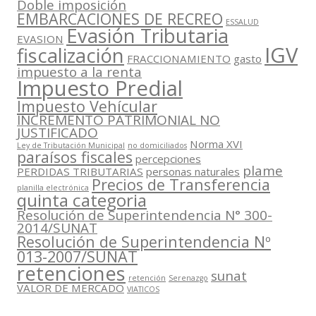
Doble imposición
EMBARCACIONES DE RECREO
ESSALUD
Evasión Tributaria
EVASION
IGV
fiscalización
FRACCIONAMIENTO
gasto
impuesto a la renta
Impuesto Predial
Impuesto Vehícular
INCREMENTO PATRIMONIAL NO
JUSTIFICADO
Norma XVI
Ley de Tributación Municipal
no domiciliados
paraísos fiscales
percepciones
plame
PERDIDAS TRIBUTARIAS
personas naturales
Precios de Transferencia
planilla electrónica
quinta categoria
Resolución de Superintendencia N° 300-
2014/SUNAT
Resolución de Superintendencia Nº
013-2007/SUNAT
retenciones
sunat
retención
Serenazgo
VALOR DE MERCADO
VIATICOS