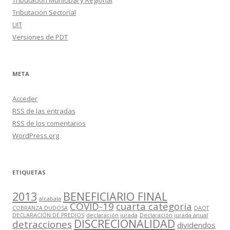
Tributación Municipal y Regional
Tributación Sectorial
UIT
Versiones de PDT
META
Acceder
RSS
de las entradas
RSS
de los comentarios
WordPress.org
ETIQUETAS
2013
BENEFICIARIO FINAL
alcabala
COVID-19
cuarta categoria
COBRANZA DUDOSA
DAOT
DECLARACIÓN DE PREDIOS
declaración jurada
Declaración jurada anual
DISCRECIONALIDAD
detracciones
dividendos