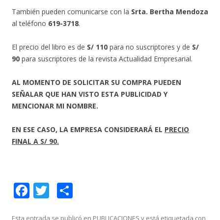
También pueden comunicarse con la
Srta. Bertha Mendoza
al teléfono
619-3718
.
El precio del libro es de
S/ 110
para no suscriptores y de
S/
90
para suscriptores de la revista Actualidad Empresarial.
AL MOMENTO DE SOLICITAR SU COMPRA PUEDEN
SEÑALAR QUE HAN VISTO ESTA PUBLICIDAD Y
MENCIONAR MI NOMBRE.
EN ESE CASO, LA EMPRESA CONSIDERARÁ EL
PRECIO
FINAL A S/ 90.
F
T
C
ac
w
o
Esta entrada se publicó en
PUBLICACIONES
y está etiquetada con