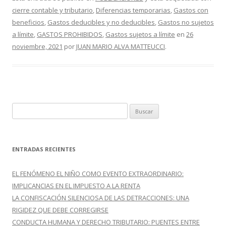
e
itt
m
cierre contable y tributario
,
Diferencias temporarias
,
Gastos con
b
er
p
beneficios
,
Gastos deducibles y no deducibles
,
Gastos no sujetos
o
ar
a límite
,
GASTOS PROHIBIDOS
,
Gastos sujetos a límite
en
26
o
ti
noviembre, 2021
por
JUAN MARIO ALVA MATTEUCCI
.
k
r
B
u
s
c
ENTRADAS RECIENTES
a
r
EL FENÓMENO EL NIÑO COMO EVENTO EXTRAORDINARIO:
:
IMPLICANCIAS EN EL IMPUESTO A LA RENTA
LA CONFISCACIÓN SILENCIOSA DE LAS DETRACCIONES: UNA
RIGIDEZ QUE DEBE CORREGIRSE
CONDUCTA HUMANA Y DERECHO TRIBUTARIO: PUENTES ENTRE