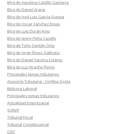
Blog de Agustina Castillo Gamarra
Blog de Daniel Arana
Blog de José Luis García Quispe
Blog de Oscar Sánchez Rojas
Blog de Luis Durán Rojo
Blog de Jenny Peña Castillo
Blog de Toño Gaytán Ortiz
Blog de Jorge Flores Gallegos
Blog de Daniel Yacolca Estares
Blog de Luz Hirache Flores
Principales temas tributarios
Asesoría Tributaria - Cynthia Oyola
Bitácora Laboral
Principales temas tributarios
Actualidad Empresarial
SUNAT
Tribunal Fiscal
Tribunal Constitucional
CIAT