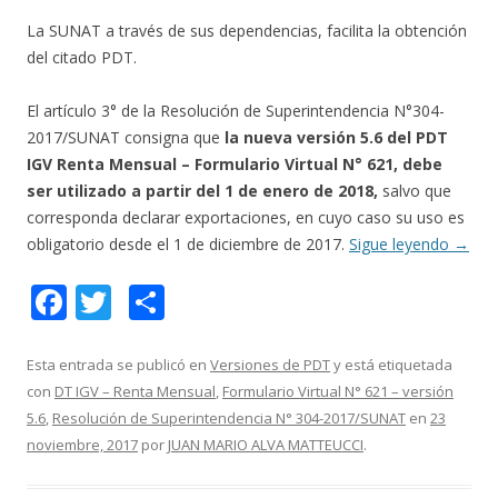
La SUNAT a través de sus dependencias, facilita la obtención
del citado PDT.
El artículo 3° de la Resolución de Superintendencia N°304-
2017/SUNAT consigna que
la nueva versión 5.6 del PDT
IGV Renta Mensual – Formulario Virtual N° 621, debe
ser utilizado a partir del 1 de enero de 2018,
salvo que
corresponda declarar exportaciones, en cuyo caso su uso es
obligatorio desde el 1 de diciembre de 2017.
Sigue leyendo
→
F
T
C
ac
w
o
e
itt
m
Esta entrada se publicó en
Versiones de PDT
y está etiquetada
con
DT IGV – Renta Mensual
,
Formulario Virtual N° 621 – versión
b
er
p
5.6
,
Resolución de Superintendencia N° 304-2017/SUNAT
en
23
o
ar
noviembre, 2017
por
JUAN MARIO ALVA MATTEUCCI
.
o
ti