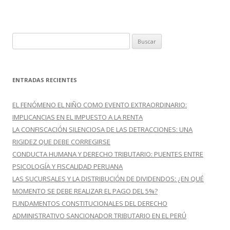
k
r
B
u
s
c
ENTRADAS RECIENTES
a
r
EL FENÓMENO EL NIÑO COMO EVENTO EXTRAORDINARIO:
:
IMPLICANCIAS EN EL IMPUESTO A LA RENTA
LA CONFISCACIÓN SILENCIOSA DE LAS DETRACCIONES: UNA
RIGIDEZ QUE DEBE CORREGIRSE
CONDUCTA HUMANA Y DERECHO TRIBUTARIO: PUENTES ENTRE
PSICOLOGÍA Y FISCALIDAD PERUANA
LAS SUCURSALES Y LA DISTRIBUCIÓN DE DIVIDENDOS: ¿EN QUÉ
MOMENTO SE DEBE REALIZAR EL PAGO DEL 5%?
FUNDAMENTOS CONSTITUCIONALES DEL DERECHO
ADMINISTRATIVO SANCIONADOR TRIBUTARIO EN EL PERÚ