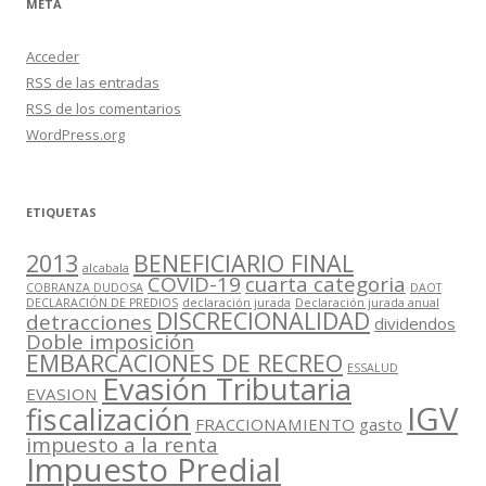
META
Acceder
RSS
de las entradas
RSS
de los comentarios
WordPress.org
ETIQUETAS
2013
BENEFICIARIO FINAL
alcabala
COVID-19
cuarta categoria
COBRANZA DUDOSA
DAOT
DECLARACIÓN DE PREDIOS
declaración jurada
Declaración jurada anual
DISCRECIONALIDAD
detracciones
dividendos
Doble imposición
EMBARCACIONES DE RECREO
ESSALUD
Evasión Tributaria
EVASION
IGV
fiscalización
FRACCIONAMIENTO
gasto
impuesto a la renta
Impuesto Predial