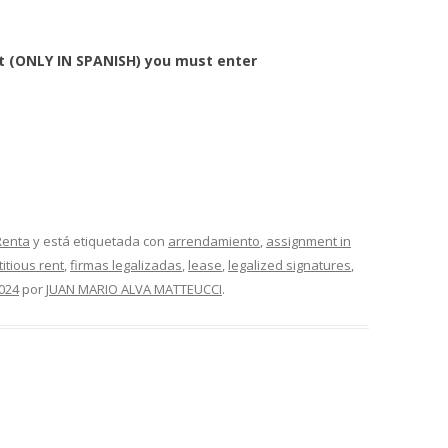
ort (ONLY IN SPANISH) you must enter
Renta
y está etiquetada con
arrendamiento
,
assignment in
ctitious rent
,
firmas legalizadas
,
lease
,
legalized signatures
,
2024
por
JUAN MARIO ALVA MATTEUCCI
.