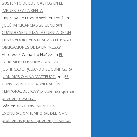
SUSTENTO DE LOS GASTOS EN EL
IMPUESTO A LA RENTA
Empresa de Diseño Web en Perú
en
¿QUÉ IMPLICANCIAS SE GENERAN
CUANDO SE UTILIZA LA CUENTA DE UN
TRABAJADOR PARA REALIZAR EL PAGO DE
OBLIGACIONES DE LA EMPRESA?
Alex Jesus Camacho Nuñez
en
EL
INCREMENTO PATRIMONIAL NO
JUSTIFICADO: ¿CUANDO SE CONFIGURA?
JUAN MARIO ALVA MATTEUCCI
en
¿ES
CONVENIENTE LA EXONERACIÓN
TEMPORAL DEL IGV?: problemas que se
pueden presentar
Iván
en
¿ES CONVENIENTE LA
EXONERACIÓN TEMPORAL DEL IGV?:
problemas que se pueden presentar