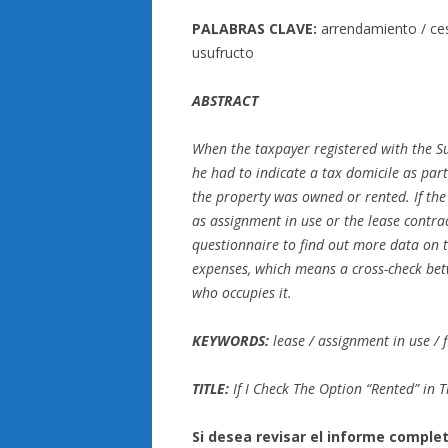
PALABRAS CLAVE:
arrendamiento / cesi
usufructo
ABSTRACT
When the taxpayer registered with the S
he had to indicate a tax domicile as part
the property was owned or rented. If the 
as assignment in use or the lease contrac
questionnaire to find out more data on th
expenses, which means a cross-check bet
who occupies it.
KEYWORDS:
lease / assignment in use / f
TITLE:
If I Check The Option “Rented” in 
Si desea revisar el informe compl