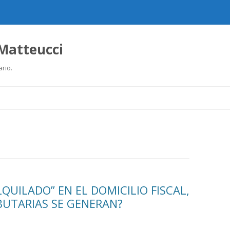
 Matteucci
ario.
Ir
al
contenido
QUILADO” EN EL DOMICILIO FISCAL,
BUTARIAS SE GENERAN?