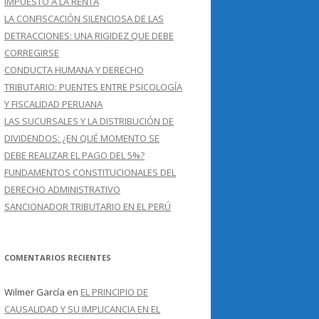
IMPUESTO A LA RENTA
LA CONFISCACIÓN SILENCIOSA DE LAS
DETRACCIONES: UNA RIGIDEZ QUE DEBE
CORREGIRSE
CONDUCTA HUMANA Y DERECHO
TRIBUTARIO: PUENTES ENTRE PSICOLOGÍA
Y FISCALIDAD PERUANA
LAS SUCURSALES Y LA DISTRIBUCIÓN DE
DIVIDENDOS: ¿EN QUÉ MOMENTO SE
DEBE REALIZAR EL PAGO DEL 5%?
FUNDAMENTOS CONSTITUCIONALES DEL
DERECHO ADMINISTRATIVO
SANCIONADOR TRIBUTARIO EN EL PERÚ
COMENTARIOS RECIENTES
Wilmer García
en
EL PRINCIPIO DE
CAUSALIDAD Y SU IMPLICANCIA EN EL