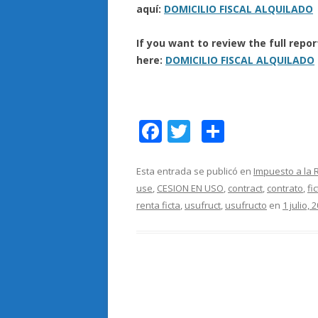
aquí:
DOMICILIO FISCAL ALQUILADO
If you want to review the full rep
here:
DOMICILIO FISCAL ALQUILADO
F
T
C
ac
w
o
e
itt
m
Esta entrada se publicó en
Impuesto a la 
use
,
CESION EN USO
,
contract
,
contrato
,
fi
b
er
p
renta ficta
,
usufruct
,
usufructo
en
1 julio, 
o
ar
o
ti
k
r