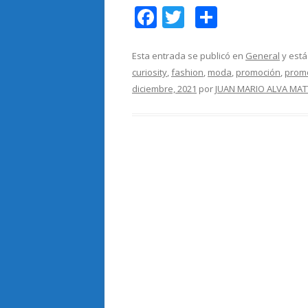
F
T
C
ac
w
o
e
itt
m
Esta entrada se publicó en
General
y está
curiosity
,
fashion
,
moda
,
promoción
,
prom
b
er
p
diciembre, 2021
por
JUAN MARIO ALVA MAT
o
ar
o
ti
k
r