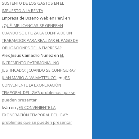
SUSTENTO DE LOS GASTOS EN EL
IMPUESTO A LA RENTA
Empresa de Diseño Web en Perú
en
¿QUÉ IMPLICANCIAS SE GENERAN
CUANDO SE UTILIZA LA CUENTA DE UN
TRABAJADOR PARA REALIZAR EL PAGO DE
OBLIGACIONES DE LA EMPRESA?
Alex Jesus Camacho Nuñez
en
EL
INCREMENTO PATRIMONIAL NO
JUSTIFICADO: ¿CUANDO SE CONFIGURA?
JUAN MARIO ALVA MATTEUCCI
en
¿ES
CONVENIENTE LA EXONERACIÓN
TEMPORAL DEL IGV?: problemas que se
pueden presentar
Iván
en
¿ES CONVENIENTE LA
EXONERACIÓN TEMPORAL DEL IGV?:
problemas que se pueden presentar