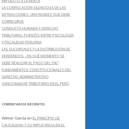
IMPUESTO A LA RENTA
LA CONFISCACIÓN SILENCIOSA DE LAS
DETRACCIONES: UNA RIGIDEZ QUE DEBE
CORREGIRSE
CONDUCTA HUMANA Y DERECHO
TRIBUTARIO: PUENTES ENTRE PSICOLOGÍA
Y FISCALIDAD PERUANA
LAS SUCURSALES Y LA DISTRIBUCIÓN DE
DIVIDENDOS: ¿EN QUÉ MOMENTO SE
DEBE REALIZAR EL PAGO DEL 5%?
FUNDAMENTOS CONSTITUCIONALES DEL
DERECHO ADMINISTRATIVO
SANCIONADOR TRIBUTARIO EN EL PERÚ
COMENTARIOS RECIENTES
Wilmer García
en
EL PRINCIPIO DE
CAUSALIDAD Y SU IMPLICANCIA EN EL