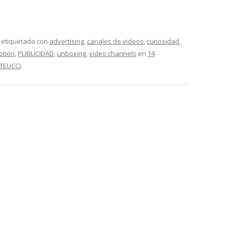
 etiquetada con
advertising
,
canales de videos
,
curiosidad
,
otion
,
PUBLICIDAD
,
unboxing
,
video channels
en
14
TEUCCI
.